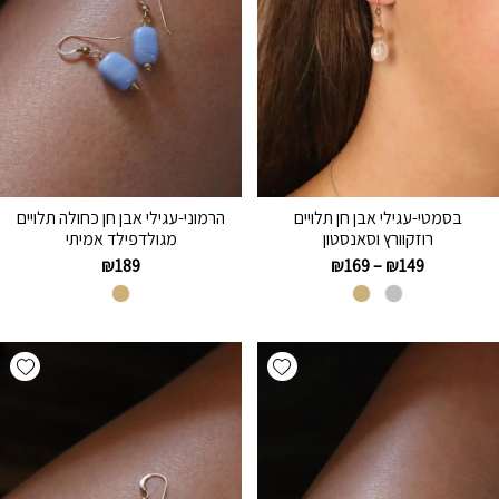
בסמטי-עגילי אבן חן תלויים
הרמוני-עגילי אבן חן כחולה תלויים
רוזקוורץ וסאנסטון
מגולדפילד אמיתי
₪
189
₪
169
–
₪
149
hlist
Add wishlist