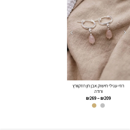
רוזי-עגילי חישוק אבן חן רוזקוורץ
ורודה
₪
269
–
₪
209