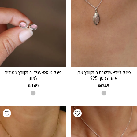
פינק ליידי-שרשרת רוזקוורץ אבן
פינק מיסט-עגילי רוזקוורץ צמודים
אהבה כסף 925
לאוזן
₪
149
₪
249
hlist
Add wishlist