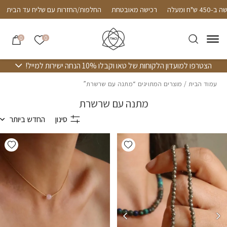
חזרה למעלה
Skip to Conten
עד הבית ברכישה ב-450 ש"ח ומעלה
רכישה מאובטחת
החלפות/החזרות עם 
הרשימה שלי
0
0
הצטרפו למועדון הלקוחות של טאו וקבלו 10% הנחה ישירות למייל!
עמוד הבית
/ מוצרים המתויגים “מתנה עם שרשרת”
מתנה עם שרשרת
סינון
החדש ביותר
hlist
Add wishlist