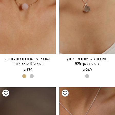
רואו קוורץ-שרשרת אבן קוורץ
אטרקט-שרשרת רוז קוורץ ורודה
גולמית כסף 925
כסף 925 או ציפוי זהב
₪
179
₪
249
hlist
Add wishlist