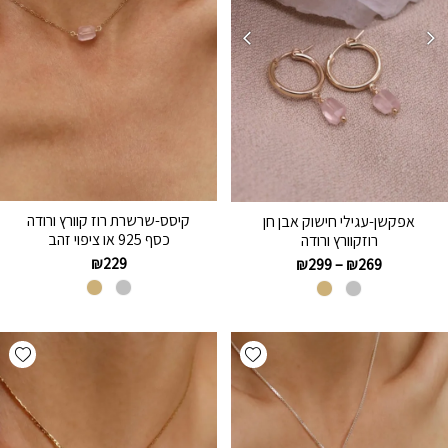
קיסס-שרשרת רוז קוורץ ורודה
אפקשן-עגילי חישוק אבן חן
כסף 925 או ציפוי זהב
רוזקוורץ ורודה
₪
229
₪
299
–
₪
269
hlist
Add wishlist