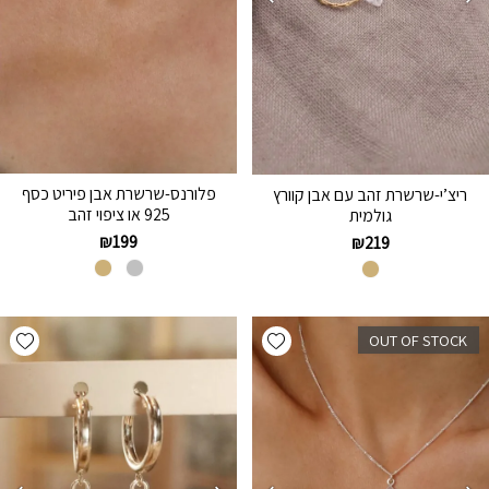
פלורנס-שרשרת אבן פיריט כסף
ריצ’י-שרשרת זהב עם אבן קוורץ
925 או ציפוי זהב
גולמית
₪
199
₪
219
hlist
Add wishlist
OUT OF STOCK