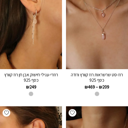
רוז-סט שרשראות רוז קוורץ ורודה
רוזרי-עגילי חישוק אבן חן רוז קוורץ
כסף 925
כסף 925
₪
249
₪
469
–
₪
209
hlist
Add wishlist