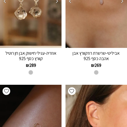
אביליטי-שרשרת רוזקוורץ אבן
אוזריה-עגילי חישוק אבן חן רוטיל
אהבה כסף 925
קוורץ כסף 925
₪
289
₪
269
hlist
Add wishlist