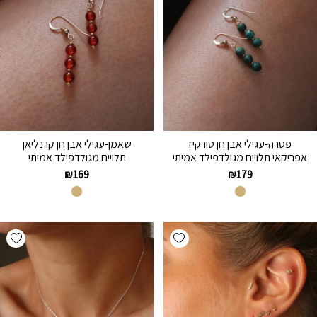
פטרה-עגילי אבן חן טורקיז
שאמן-עגילי אבן חן קרנליאן
אפריקאי תלויים מגולדפילד אמיתי
תלויים מגולדפילד אמיתי
₪
169
₪
179
hlist
Add wishlist