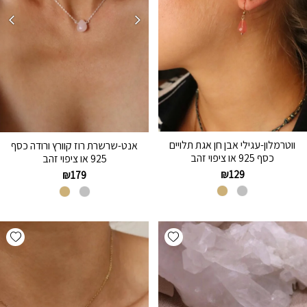
ווטרמלון-עגילי אבן חן אגת תלויים
אנט-שרשרת רוז קוורץ ורודה כסף
כסף 925 או ציפוי זהב
925 או ציפוי זהב
₪
129
₪
179
hlist
Add wishlist