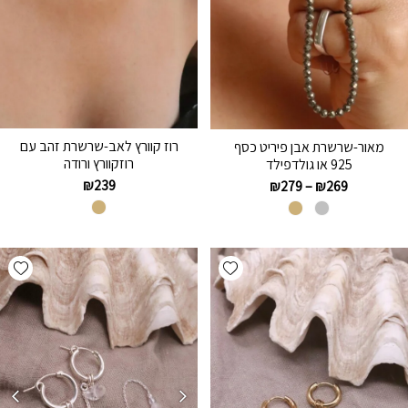
רוז קוורץ לאב-שרשרת זהב עם
מאור-שרשרת אבן פיריט כסף
רוזקוורץ ורודה
925 או גולדפילד
₪
239
₪
279
–
₪
269
hlist
Add wishlist