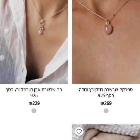
ספרקל-שרשרת רוזקוורץ ורודה
בר-שרשרת אבן חן רוזקוורץ כסף
כסף 925
925
₪
229
₪
269
Add wishlist