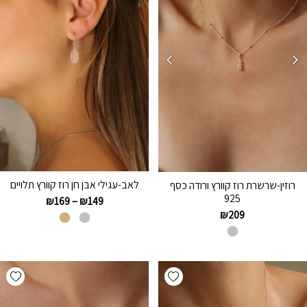
לאב-עגילי אבן חן רוז קוורץ תלויים
רוזין-שרשרת רוז קוורץ ורודה כסף
925
₪
169
–
₪
149
₪
209
hlist
Add wishlist