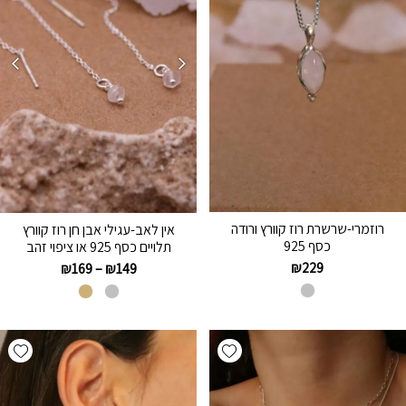
רוזמרי-שרשרת רוז קוורץ ורודה
אין לאב-עגילי אבן חן רוז קוורץ
כסף 925
תלויים כסף 925 או ציפוי זהב
₪
229
₪
169
–
₪
149
hlist
Add wishlist