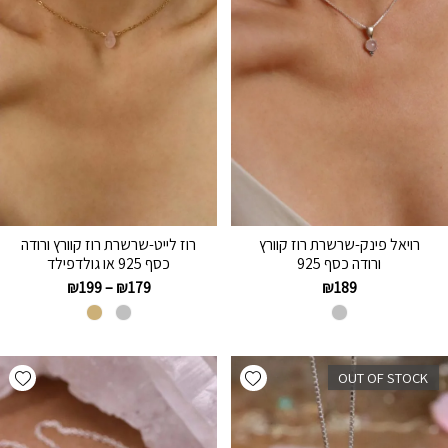
רויאל פינק-שרשרת רוז קוורץ
רוז לייט-שרשרת רוז קוורץ ורודה
ורודה כסף 925
כסף 925 או גולדפילד
₪
199
–
₪
179
₪
189
hlist
Add wishlist
OUT OF STOCK