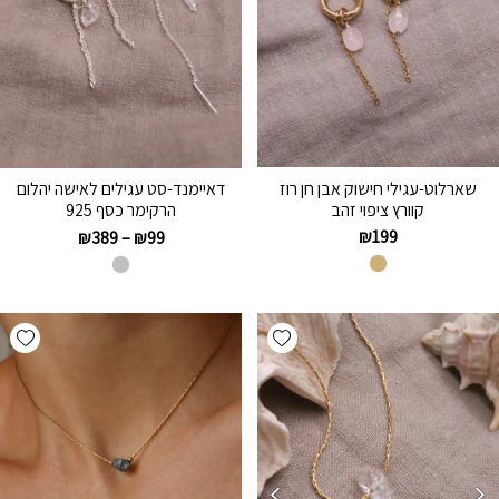
שארלוט-עגילי חישוק אבן חן רוז
דאיימנד-סט עגילים לאישה יהלום
קוורץ ציפוי זהב
הרקימר כסף 925
₪
199
₪
389
–
₪
99
hlist
Add wishlist