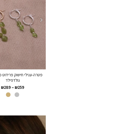
גולדפילד
₪
289
–
₪
259