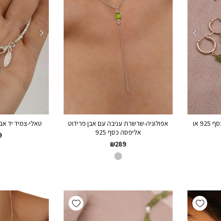
אפולוניה-שרשרת עניבה עם אבן פרידוט
פטרה-עגילי חישוק פרידוט כסף 925 או
טאלי-צמיד יד אבן 
אליפסה כסף 925
9
₪
289
Add wishlist
Add wishlist