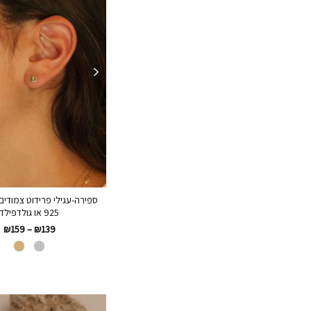
ספירה-עגילי פרידוט צמודים
925 או גולדפילד
₪
159
–
₪
139