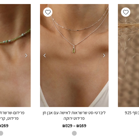
Add wishlist
Add wishlist
 925
ליברטי-סט שרשראות לאישה עם אבן חן
פרידום-שרשרת צ
פרידוט ירוקה
פרידוט, קרי
₪
269
₪
329
–
₪
169