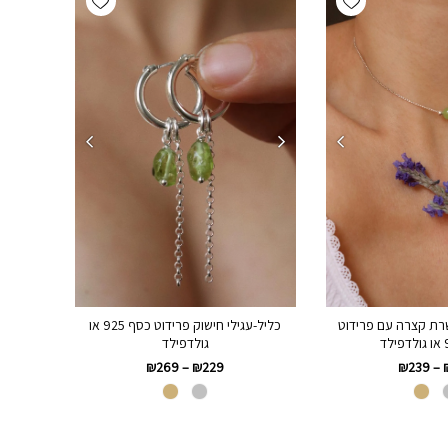
רת קצרה עם פרידוט
כליל-עגילי חישוק פרידוט כסף 925 או
גולדפילד
₪
269
–
₪
229
₪
239
–