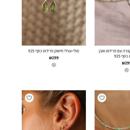
רה עם פרידוט ואבן
מולי-עגילי חישוק פרידוט כסף 925
סף 925
₪
299
₪
29
Add wishlist
Add wishlist