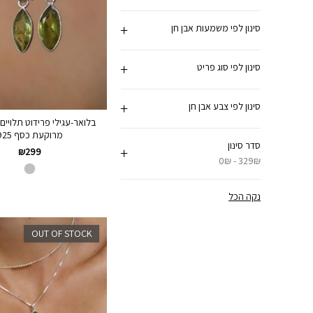
סינון לפי משמעות אבן חן
סינון לפי סוג פריט
סינון לפי צבע אבן חן
בלואר-עגילי פרידוט תלויי
מרוקעת כסף 925
סדר סינון
₪
299
0₪ - 329₪
נקה הכל
OUT OF STOCK