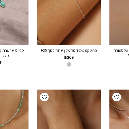
ם טקסטורה
פרוטקט-צמיד טורמלין שחור כסף 925
ספייס-שרשרת קצ
מלכית כ
₪
269
9
Add wishlist
Add wishlist