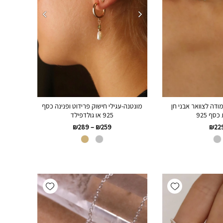
ודה לצוואר אבני חן
מונטנה-עגילי חישוק פרידוט ופנינה כסף
כסף 925
925 או גולדפילד
₪
22
₪
289
–
₪
259
Add wishlist
Add wishlist