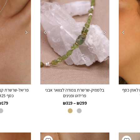
 לאוזן כסף
בלסמיק-שרשרת צמודה לצוואר אבני
פריאל-שרשרת קצר
פרידוט ופנינים
כסף 925 או גולדפילד
₪
179
₪
319
–
₪
299
Add wishlist
Add wishlist