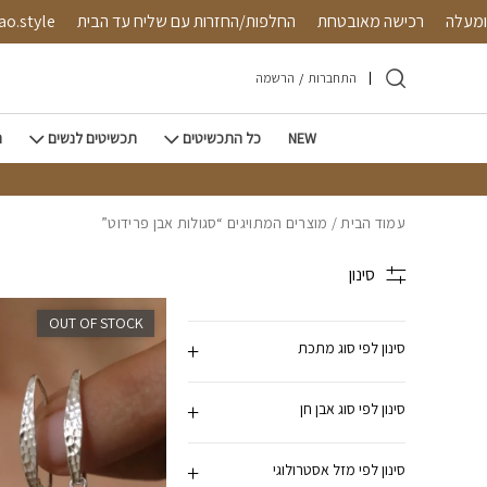
חזרה למעלה
Skip to Conten
ש"ח ומעלה
רכישה מאובטחת
החלפות/החזרות עם שליח עד ה
התחברות
/
הרשמה
NEW
כל התכשיטים
תכשיטים לנשים
ת
עמוד הבית
/ מוצרים המתויגים “סגולות אבן פרידוט”
סינון
OUT OF STOCK
סינון לפי סוג מתכת
סינון לפי סוג אבן חן
סינון לפי מזל אסטרולוגי