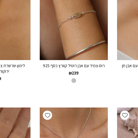
ם אבן חן
רוס-צמיד עם אבן רוטיל קוורץ כסף 925
לימון-שרשרת צמ
ירוקות 
₪
239
9
Add wishlist
Add wishlist