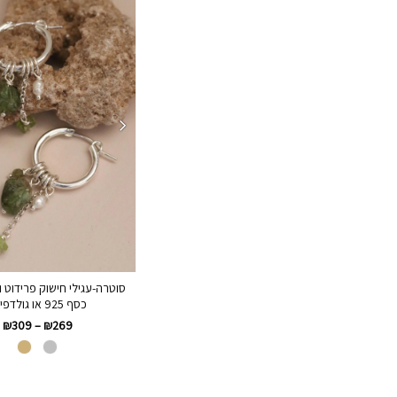
סוטרה-עגילי חישוק פרידוט ו
כסף 925 או גולדפילד
₪
309
–
₪
269