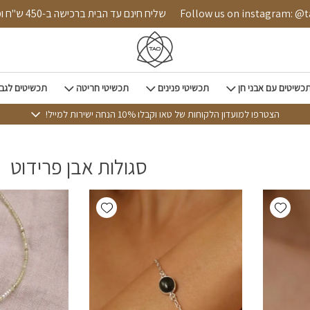
בית
Follow us on instagram: @tao.style
שליח חינם עד הבית ברכישה ב-450 ש
כשיטים עם אבני חן
תכשיטי פנינים
תכשיטי חריטה
תכשיטים לגב
הצטרפו למועדון הלקוחות של טאו וקבלו 10% הנחה ישירות למייל!
סגולות אבן פרידוט
Add wishlist
Add wishlist