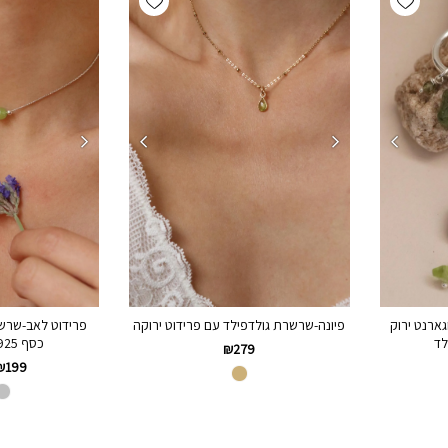
גארנט ירוק
פיונה-שרשרת גולדפילד עם פרידוט ירוקה
פרידוט לאב-שרש
כסף 925 או גולדפילד
₪
279
₪
199