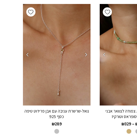
Add wishlist
Add wishlist
מודה לצוואר אבני
נואל-שרשרת עניבה עם אבן פרידוט טיפה
סופראס וטורקיז
כסף 925
₪
289
₪
329
–