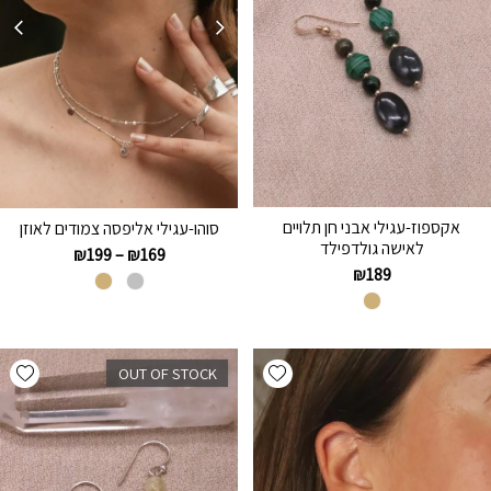
אקספוז-עגילי אבני חן תלויים
סוהו-עגילי אליפסה צמודים לאוזן
לאישה גולדפילד
₪
199
–
₪
169
₪
189
hlist
Add wishlist
OUT OF STOCK