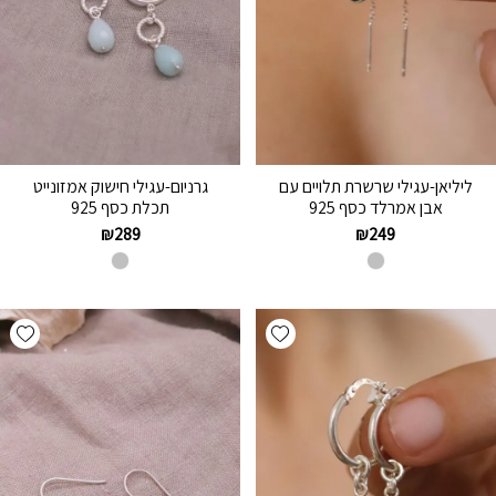
ליליאן-עגילי שרשרת תלויים עם
גרניום-עגילי חישוק אמזונייט
אבן אמרלד כסף 925
תכלת כסף 925
₪
289
₪
249
hlist
Add wishlist