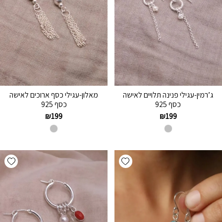
ג’רמין-עגילי פנינה תלויים לאישה
מאלון-עגילי כסף ארוכים לאישה
כסף 925
כסף 925
₪
199
₪
199
hlist
Add wishlist