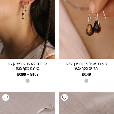
גראונד-עגילי אבן חן עין הנמר
אריזונה-סט עגילי חישוק עם
תלויים כסף 925
גארנט כסף 925
₪
399
–
₪
169
₪
149
hlist
Add wishlist