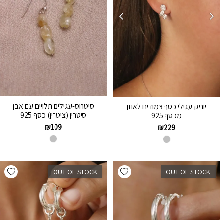
סיטרוס-עגילים תלויים עם אבן
יוניק-עגילי כסף צמודים לאוזן
סיטרין (ציטרין) כסף 925
מכסף 925
₪
109
₪
229
hlist
Add wishlist
OUT OF STOCK
OUT OF STOCK