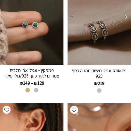
פמפקין – עגילי אבן מלכית
פלאוורס-עגילי חישוק חמניה כסף
צמודים לאוזן כסף 925/גולדפילד
925
₪
149
–
₪
129
₪
219
hlist
Add wishlist