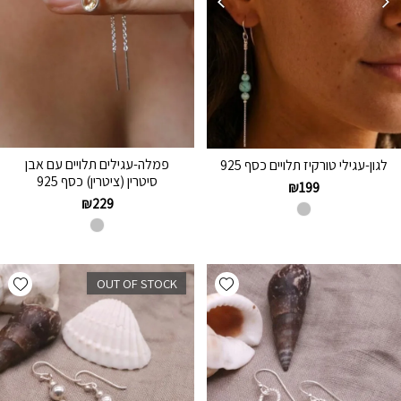
פמלה-עגילים תלויים עם אבן
לגון-עגילי טורקיז תלויים כסף 925
סיטרין (ציטרין) כסף 925
₪
199
₪
229
hlist
Add wishlist
OUT OF STOCK