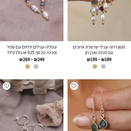
סטון דרופ-עגילי שרשרת ארוכים
עמליה-עגילים תלויים עם ספיר
עם פנינה ואבן חן
ופנינה מכסף 925 או גולדפילד
₪
269
–
₪
249
₪
199
–
₪
189
hlist
Add wishlist