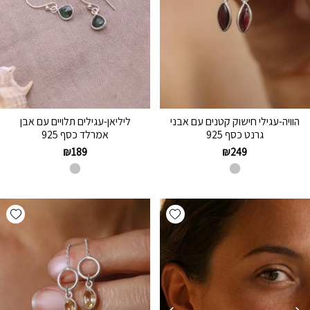
הוויה-עגילי חישוק קטנים עם אבני
ליליאן-עגילים תלויים עם אבן
גרנט כסף 925
אמרלד כסף 925
₪
189
₪
249
hlist
Add wishlist