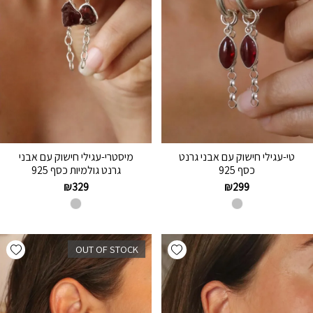
טי-עגילי חישוק עם אבני גרנט
מיסטרי-עגילי חישוק עם אבני
כסף 925
גרנט גולמיות כסף 925
₪
329
₪
299
hlist
Add wishlist
OUT OF STOCK