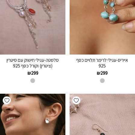
אייריס-עגילי לרימר תלויים כסף
סלסטה-עגילי חישוק עם סיטרין
925
(ציטרין) וקורל כסף 925
₪
299
₪
299
hlist
Add wishlist