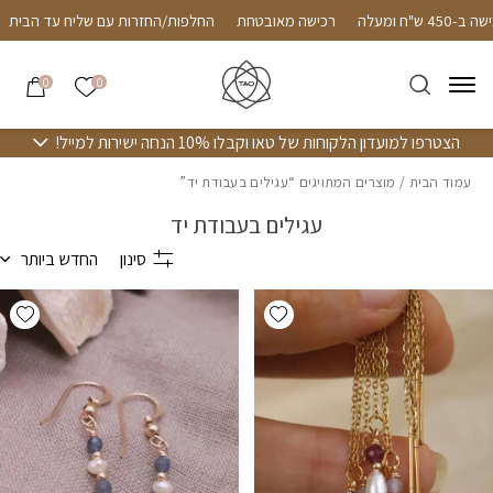
חזרה למעלה
Skip to Conten
ד הבית ברכישה ב-450 ש"ח ומעלה
רכישה מאובטחת
החלפות/החזרות עם ש
הרשימה שלי
0
0
הצטרפו למועדון הלקוחות של טאו וקבלו 10% הנחה ישירות למייל!
עמוד הבית
/ מוצרים המתויגים “עגילים בעבודת יד”
עגילים בעבודת יד
סינון
החדש ביותר
hlist
Add wishlist