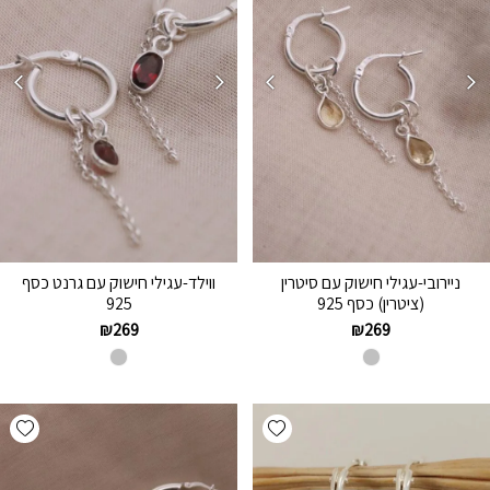
ניירובי-עגילי חישוק עם סיטרין
ווילד-עגילי חישוק עם גרנט כסף
(ציטרין) כסף 925
925
₪
269
₪
269
hlist
Add wishlist