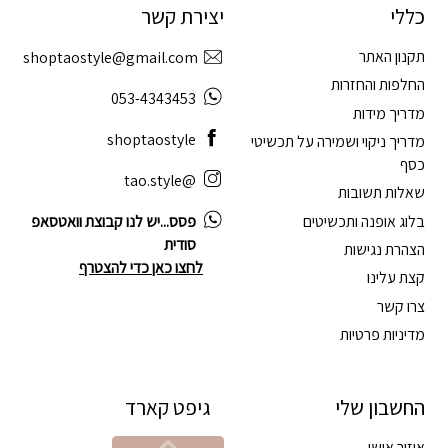
כללי
יצירת קשר
תקנון האתר
shoptaostyle@gmail.com
החלפות והחזרות
053-4343453
מדריך מידות
shoptaostyle
מדריך ניקוי ושמירה על תכשיטי
כסף
@tao.style
שאלות תשובות
בלוג אופנה ותכשיטים
פסס...יש לנו קבוצת וואטסאפ
סודית
הצהרת נגישות
לחצו כאן כדי להצטרף
קצת עלינו
צרו קשר
מדיניות פרטיות
החשבון שלי
גיפט קארד
איזור אישי