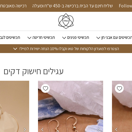
Follow us
שליח חינם עד הבית ברכישה ב-450 ש"ח ומעלה
רכישה מאוב
כשיטים עם אבני חן
תכשיטי פנינים
תכשיטי חריטה
תכשיטים לגב
הצטרפו למועדון הלקוחות של טאו וקבלו 10% הנחה ישירות למייל!
עגילים חישוק דקים
Add wishlist
Add wishlist