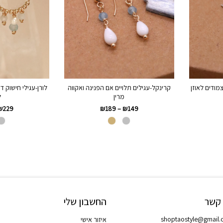
צמודים לאוזן
קרינקל-עגילים תלויים אם הפנינה ואקווה
לורן-עגילי חישוק ד
מרין
ל
₪
229
₪
189
–
₪
149
 קשר
החשבון שלי
shoptaostyle@gmail
איזור אישי