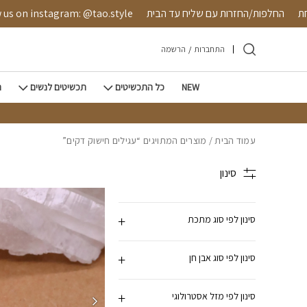
חזרה למעלה
Skip to Conten
בטחת
החלפות/החזרות עם שליח עד הבית
 on instagram: @tao.style
התחברות
/
הרשמה
NEW
כל התכשיטים
תכשיטים לנשים
ת
עמוד הבית
/ מוצרים המתויגים “עגילים חישוק דקים”
סינון
סינון לפי סוג מתכת
סינון לפי סוג אבן חן
סינון לפי מזל אסטרולוגי