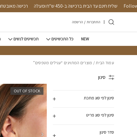
חזרה למעלה
Skip to Conten
Follow 
שליח חינם עד הבית ברכישה ב-450 ש"ח ומעלה
רכישה מאובט
התחברות
/
הרשמה
NEW
כל התכשיטים
תכשיטים לנשים
ת
עמוד הבית
/ מוצרים המתויגים “עגילים מטפסים”
סינון
OUT OF STOCK
סינון לפי סוג מתכת
סינון לפי סוג פריט
סדר סינון