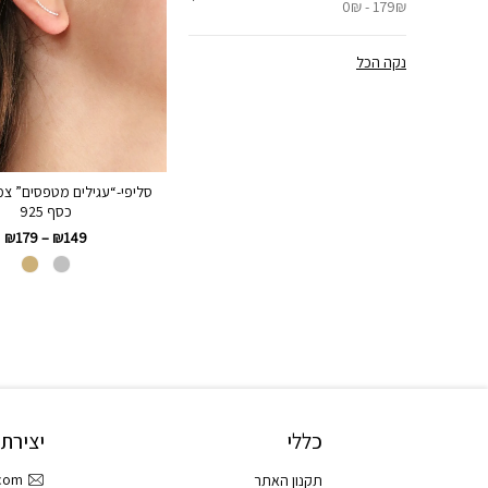
0₪ - 179₪
נקה הכל
סליפי-“עגילים מטפסים” צמו
כסף 925
₪
179
–
₪
149
כללי
יצירת
.com
תקנון האתר