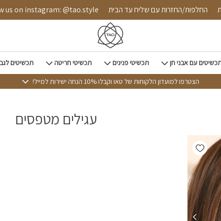
חת
החלפות/החזרות עם שליח עד הבית
us on instagram: @tao.style
כשיטים עם אבני חן
תכשיטי פנינים
תכשיטי חריטה
תכשיטים לגב
הצטרפו למועדון הלקוחות של טאו וקבלו 10% הנחה ישירות למייל!
עגילים מטפסים
Add wishlist