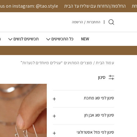
חזרה למעלה
Skip to Conten
בטחת
החלפות/החזרות עם שליח עד הבית
s on instagram: @tao.style
התחברות
/
הרשמה
NEW
כל התכשיטים
תכשיטים לנשים
ת
עמוד הבית
/ מוצרים המתויגים “עגילים מיוחדים לנערות”
סינון
סינון לפי סוג מתכת
סינון לפי סוג אבן חן
סינון לפי מזל אסטרולוגי