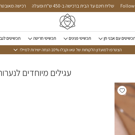
Follow u
שליח חינם עד הבית ברכישה ב-450 ש"ח ומעלה
רכישה מאוב
כשיטים עם אבני חן
תכשיטי פנינים
תכשיטי חריטה
תכשיטים לגב
הצטרפו למועדון הלקוחות של טאו וקבלו 10% הנחה ישירות למייל!
עגילים מיוחדים לנערות
Add wishlist