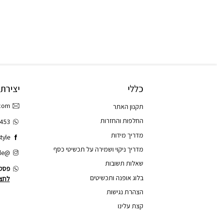
כללי
יצירת
.com
תקנון האתר
החלפות והחזרות
3453
מדריך מידות
tyle
מדריך ניקוי ושמירה על תכשיטי כסף
@tao.style
שאלות תשובות
פסס.
בלוג אופנה ותכשיטים
לחצו
הצהרת נגישות
קצת עלינו