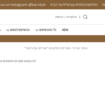
חזרה למעלה
Skip to Conten
חת
החלפות/החזרות עם שליח עד הבית
us on instagram: @tao.style
התחברות
/
הרשמה
NEW
כל התכשיטים
תכשיטים לנשים
ת
עמוד הבית
/ מוצרים המתויגים “עגילים עם ג'ספר”
לא נמצאו מוצרים התואמים א