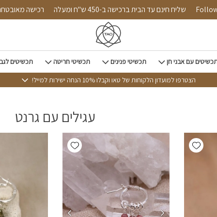
Follow us 
שליח חינם עד הבית ברכישה ב-450 ש"ח ומעלה
רכישה מאו
כשיטים עם אבני חן
תכשיטי פנינים
תכשיטי חריטה
תכשיטים לגב
הצטרפו למועדון הלקוחות של טאו וקבלו 10% הנחה ישירות למייל!
עגילים עם גרנט
Add wishlist
Add wishlist