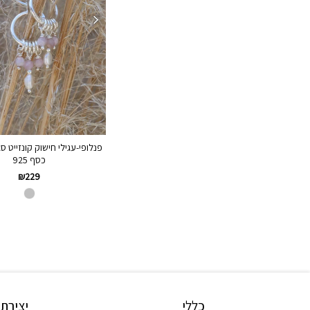
פנלופי-עגילי חישוק קונזייט סג
כסף 925
₪
229
כללי
יצירת