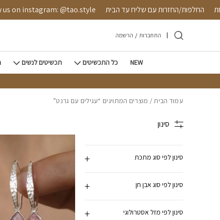
חזרה למעלה
Skip to Conten
ובטחת
החלפות/החזרות עם שליח עד הבית
on instagram: @tao.style
התחברות
/
הרשמה
NEW
כל התכשיטים
תכשיטים לנשים
ת
עמוד הבית
/ מוצרים המתויגים “עגילים עם גרנט”
סינון
סינון לפי סוג מתכת
סינון לפי סוג אבן חן
סינון לפי מזל אסטרולוגי