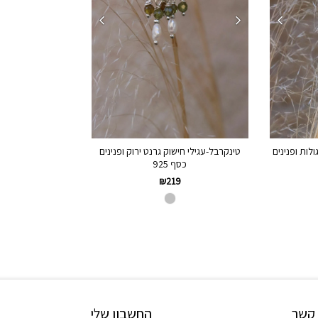
ולות ופנינים
טינקרבל-עגילי חישוק גרנט ירוק ופנינים
כסף 925
₪
219
 קשר
החשבון שלי