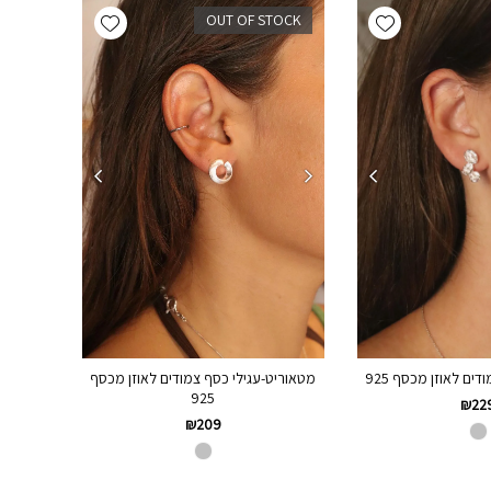
Add wishlist
Add wishlist
OUT OF STOCK
דים לאוזן מכסף 925
מטאוריט-עגילי כסף צמודים לאוזן מכסף
925
₪
22
₪
209