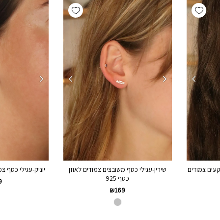
Add wishlist
Add wishlist
וקעים צמודים
שירין-עגילי כסף משובצים צמודים לאוזן
יוניק-עגילי כסף צמו
כסף 925
9
₪
169