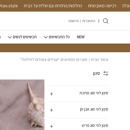
חזרה למעלה
Skip to Conten
45 ש"ח ומעלה
רכישה מאובטחת
החלפות/החזרות עם שליח עד
התחברות
/
הרשמה
NEW
כל התכשיטים
תכשיטים לנשים
ת
עמוד הבית
/ מוצרים המתויגים “עגילים צמודים לחיילות”
סינון
סינון לפי סוג מתכת
סינון לפי סוג אבן חן
סינון לפי סוג פריט