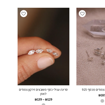
Add wishlist
Add wishlist
צמודים מכסף 925
סרינה-עגילי כסף משובצים זירקון צמודים
לאוזן
₪
18
₪
139
–
₪
129