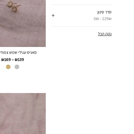
סדר סינון
0₪ - 229₪
נקה הכל
סאניס-עגילי שמש צמודים
₪
169
–
₪
139