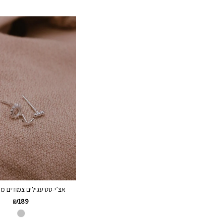
אצ’י-סט עגילים צמודים מכסף
₪
189