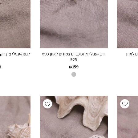
 לאוזן
ווייבי-עגילי גל וכוכב ים צמודים לאוזן כסף
לגונה-עגילי צדף וק
925
9
₪
159
Add wishlist
Add wishlist