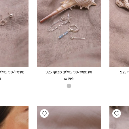
9
אינספייר-סט עגילים מכסף 925
מיראז’-סט עגילים
9
₪
199
Add wishlist
Add wishlist