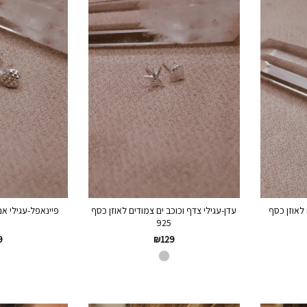
לאוזן כסף
עדן-עגילי צדף וכוכב ים צמודים לאוזן כסף
פיינאפל-עגילי אנ
925
9
₪
129