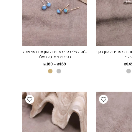
ונכיה צמודים לאוזן כסף
ג’וס-עגילי כסף צמודים לאוזן עם דמוי אופל
925
כסף 925 או גולדפילד
₪
189
–
₪
169
₪
14
Add wishlist
Add wishlist