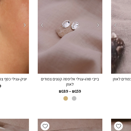
מודים לאוזן
בייבי סוהו-עגילי אליפסה קטנים צמודים
יוניק-עגילי כסף צמו
לאוזן
9
₪
189
–
₪
159
Add wishlist
Add wishlist