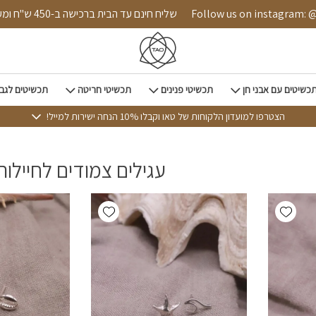
 הבית
Follow us on instagram: @tao.style
שליח חינם עד הבית ברכישה ב-450
כשיטים עם אבני חן
תכשיטי פנינים
תכשיטי חריטה
תכשיטים לגב
הצטרפו למועדון הלקוחות של טאו וקבלו 10% הנחה ישירות למייל!
עגילים צמודים לחיילות
Add wishlist
Add wishlist