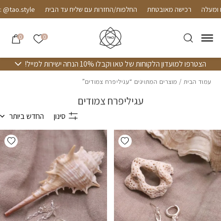
חזרה למעלה
Skip to Conten
רכישה מאובטחת
החלפות/החזרות עם שליח עד הבית
ao.style
הרשימה שלי
0
0
הצטרפו למועדון הלקוחות של טאו וקבלו 10% הנחה ישירות למייל!
עמוד הבית
/ מוצרים המתויגים “עגיליפרח צמודים”
עגיליפרח צמודים
סינון
החדש ביותר
hlist
Add wishlist