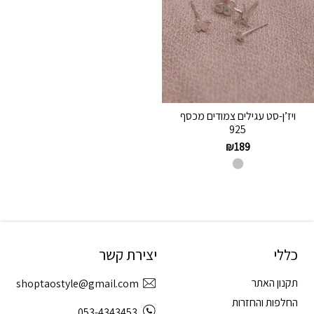
ויז’ן-סט עגילים צמודים מכסף
925
₪
189
כללי
יצירת קשר
תקנון האתר
shoptaostyle@gmail.com
החלפות והחזרות
053-4343453