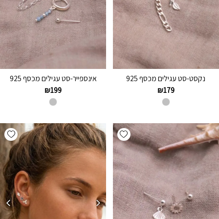
נקסט-סט עגילים מכסף 925
אינספייר-סט עגילים מכסף 925
₪
199
₪
179
hlist
Add wishlist