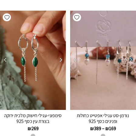
hlist
Add wishlist
נורמן-סט עגילי אפטייט כחולות
סימפוני-עגילי חישוק מלכית ירוקה
ופנינים כסף 925
בצורת עין כסף 925
₪
269
₪
389
–
₪
169