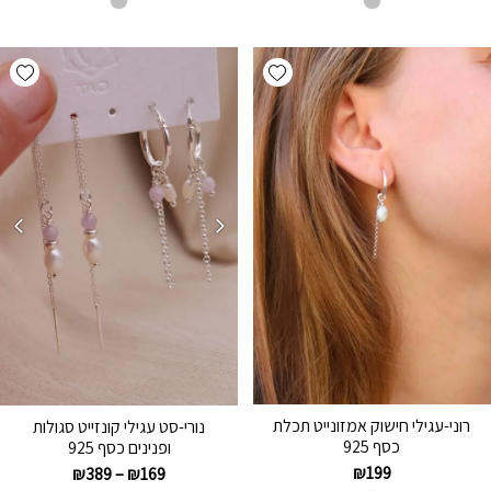
hlist
Add wishlist
רוני-עגילי חישוק אמזונייט תכלת
נורי-סט עגילי קונזייט סגולות
כסף 925
ופנינים כסף 925
₪
199
₪
389
–
₪
169