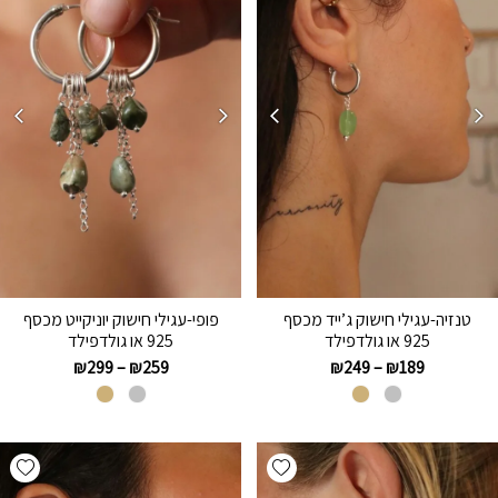
טנזיה-עגילי חישוק ג’ייד מכסף
פופי-עגילי חישוק יוניקייט מכסף
925 או גולדפילד
925 או גולדפילד
₪
299
–
₪
259
₪
249
–
₪
189
hlist
Add wishlist