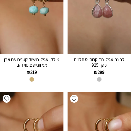
לבונה-עגילי רודוקרוסייט תלויים
מילקי-עגילי חישוק קטנים עם אבן
כסף 925
אמזונייט ציפוי זהב
₪
219
₪
299
hlist
Add wishlist