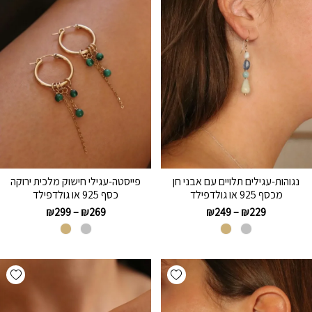
נגוהות-עגילים תלויים עם אבני חן
פייסטה-עגילי חישוק מלכית ירוקה
מכסף 925 או גולדפילד
כסף 925 או גולדפילד
₪
299
–
₪
269
₪
249
–
₪
229
hlist
Add wishlist