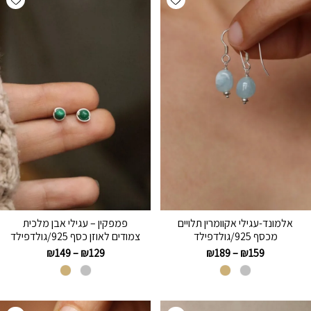
אלמונד-עגילי אקוומרין תלויים
פמפקין – עגילי אבן מלכית
מכסף 925/גולדפילד
צמודים לאוזן כסף 925/גולדפילד
₪
149
–
₪
129
₪
189
–
₪
159
hlist
Add wishlist