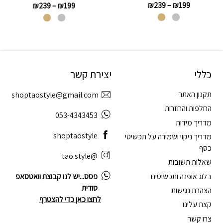
₪
239
–
₪
199
₪
239
–
₪
199
כללי
יצירת קשר
תקנון האתר
shoptaostyle@gmail.com
החלפות והחזרות
053-4343453
מדריך מידות
shoptaostyle
מדריך ניקוי ושמירה על תכשיטי
כסף
@tao.style
שאלות תשובות
בלוג אופנה ותכשיטים
פסס...יש לנו קבוצת וואטסאפ
סודית
הצהרת נגישות
לחצו כאן כדי להצטרף
קצת עלינו
צרו קשר