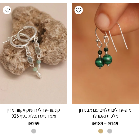
hlist
Add wishlist
מיס-עגילים תלויים עם אבני חן
קונטור-עגילי חישוק אקווה מרין
מלכית ואמרלד
ואמזונייט תכלת כסף 925
₪
269
₪
189
–
₪
149