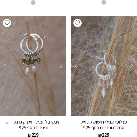
hlist
Add wishlist
פנלופי-עגילי חישוק קונזייט
טינקרבל-עגילי חישוק גרנט ירוק
סגולות ופנינים כסף 925
ופנינים כסף 925
₪
219
₪
229