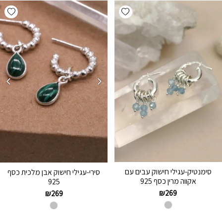
hlist
Add wishlist
סימנטיק-עגילי חישוק עבים עם
סירי-עגילי חישוק אבן מלכית כסף
אקווה מרין כסף 925
925
₪
269
₪
269