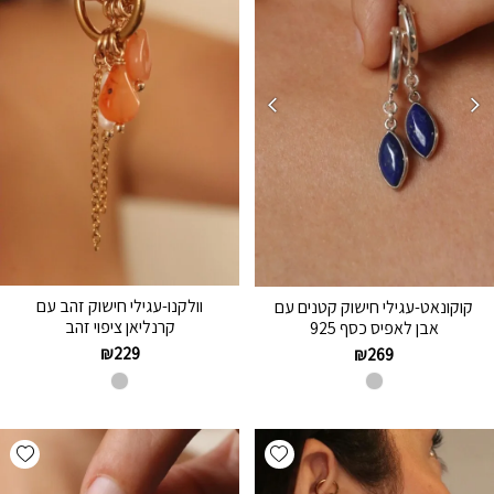
וולקנו-עגילי חישוק זהב עם
קוקונאט-עגילי חישוק קטנים עם
קרנליאן ציפוי זהב
אבן לאפיס כסף 925
₪
229
₪
269
hlist
Add wishlist