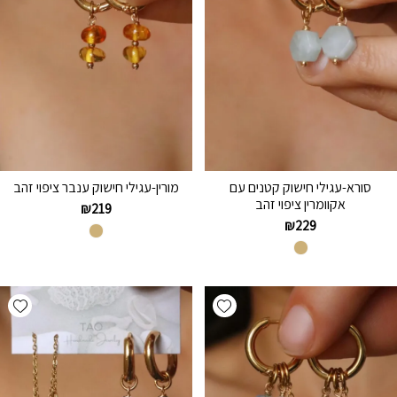
סורא-עגילי חישוק קטנים עם
מורין-עגילי חישוק ענבר ציפוי זהב
אקוומרין ציפוי זהב
₪
219
₪
229
hlist
Add wishlist