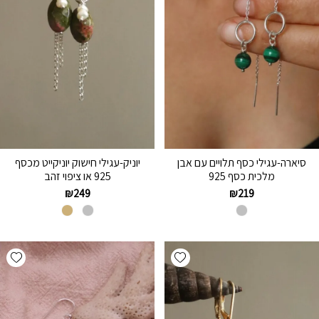
סיארה-עגילי כסף תלויים עם אבן
יוניק-עגילי חישוק יוניקייט מכסף
מלכית כסף 925
925 או ציפוי זהב
₪
249
₪
219
hlist
Add wishlist