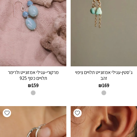
ג’סטין-עגילי אמזונייט תלויים ציפוי
מרקורי-עגילי אמזונייט ולרימר
זהב
תלויים כסף 925
₪
159
₪
169
hlist
Add wishlist