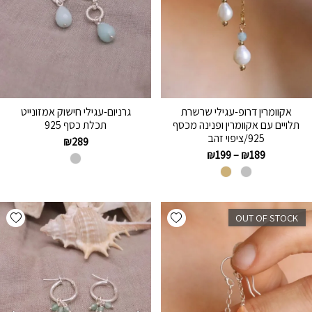
אקוומרין דרופ-עגילי שרשרת
גרניום-עגילי חישוק אמזונייט
תלויים עם אקוומרין ופנינה מכסף
תכלת כסף 925
925/ציפוי זהב
₪
289
₪
199
–
₪
189
hlist
Add wishlist
OUT OF STOCK