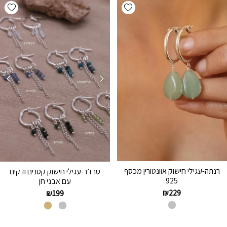
hlist
Add wishlist
רנתה-עגילי חישוק אוונטורין מכסף
טרז’ר-עגילי חישוק קטנים ודקים
925
עם אבני חן
₪
229
₪
199