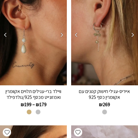
אייריס-עגילי חישוק קטנים עם
וויילד ברי-עגילים תלויים אקוומרין
אקוומרין כסף 925
ואמזונייט מכסף 925/גולדפילד
₪
199
–
₪
179
₪
269
hlist
Add wishlist