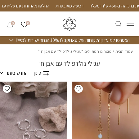
חזרה למעלה
Skip to Conten
Follow us on
שליח חינם עד הבית ברכישה ב-450 ש"ח ומעלה
רכישה מאובטחת
הרשימה שלי
0
0
הצטרפו למועדון הלקוחות של טאו וקבלו 10% הנחה ישירות למייל!
עמוד הבית
/ מוצרים המתויגים “עגילי גולדפילד עם אבן חן”
עגילי גולדפילד עם אבן חן
סינון
החדש ביותר
hlist
Add wishlist