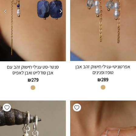
אפרטוניטי-עגילי חישוק זהב אבן
סנטר-סט עגילי חישוק זהב עם
טופז ופנינים
אבן סודלייט ואבן לאפיס
₪
289
₪
279
hlist
Add wishlist