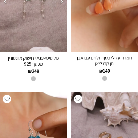
חמרה-עגילי כסף תלויים עם אבן
פליסיטי-עגילי חישוק אוונטורין
חן קרנליאן
מכסף 925
₪
149
₪
249
hlist
Add wishlist