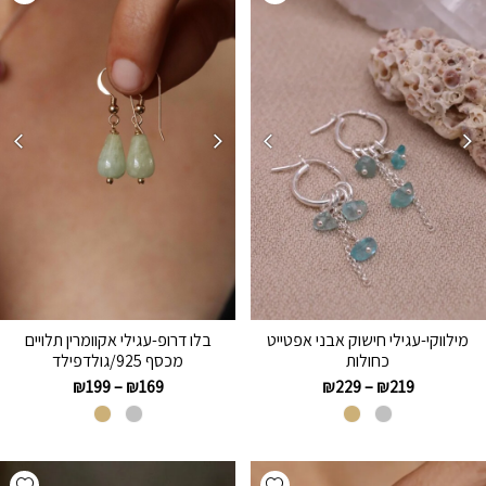
מילווקי-עגילי חישוק אבני אפטייט
בלו דרופ-עגילי אקוומרין תלויים
כחולות
מכסף 925/גולדפילד
₪
199
–
₪
169
₪
229
–
₪
219
hlist
Add wishlist