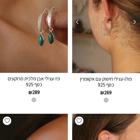
פז-עגילי אבן מלכית מרוקעים
פולו-עגילי חישוק עם אקוומרין
כסף 925
כסף 925
₪
289
₪
269
hlist
Add wishlist