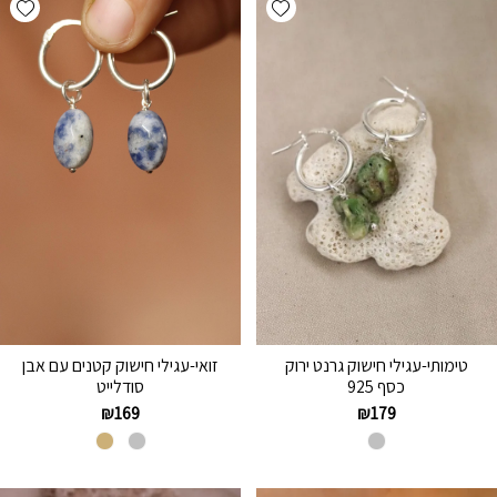
טימותי-עגילי חישוק גרנט ירוק
זואי-עגילי חישוק קטנים עם אבן
כסף 925
סודלייט
₪
169
₪
179