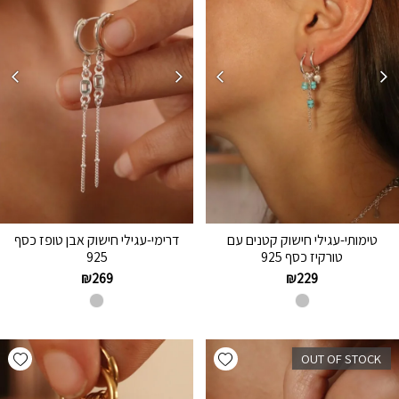
טימותי-עגילי חישוק קטנים עם
דרימי-עגילי חישוק אבן טופז כסף
טורקיז כסף 925
925
₪
269
₪
229
hlist
Add wishlist
OUT OF STOCK