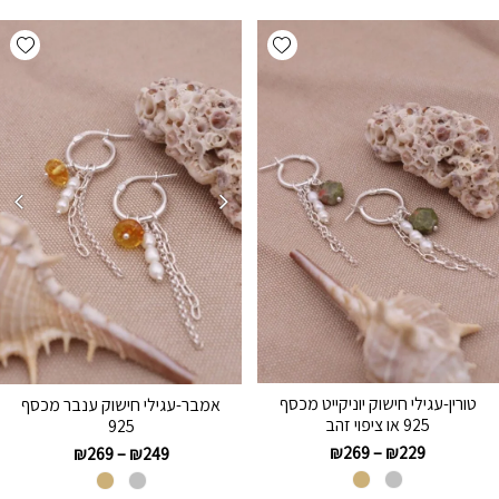
hlist
Add wishlist
טורין-עגילי חישוק יוניקייט מכסף
אמבר-עגילי חישוק ענבר מכסף
925 או ציפוי זהב
925
₪
269
–
₪
229
₪
269
–
₪
249