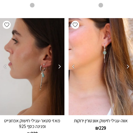
hlist
Add wishlist
אווה-עגילי חישוק אוונטורין ירוקות
מאזי סטאר-עגילי חישוק אמזונייט
ופנינה כסף 925
₪
229