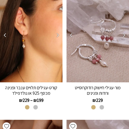
מור-עגילי חישוק רודוקרוסייט
קורט-עגילים תלויים ענבר ופנינה
ורודות ופנינים
מכסף 925 או גולדפילד
₪
229
–
₪
199
₪
229
hlist
Add wishlist