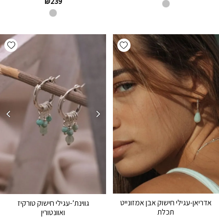
₪
239
hlist
Add wishlist
אדריאן-עגילי חישוק אבן אמזונייט
גווינת’-עגילי חישוק טורקיז
תכלת
ואוונטורין