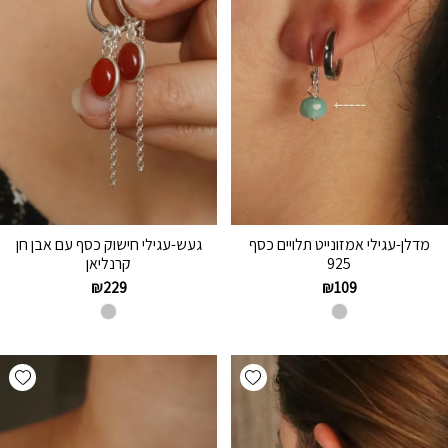
מדלן-עגילי אמזונייט תלויים כסף
געש-עגילי חישוק כסף עם אבן חן
925
קרנליאן
₪
229
₪
109
hlist
Add wishlist