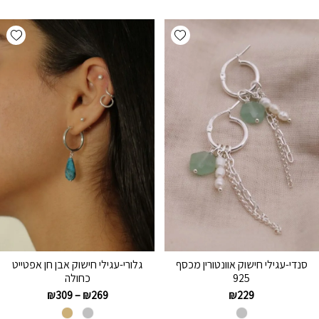
hlist
Add wishlist
סנדי-עגילי חישוק אוונטורין מכסף
גלורי-עגילי חישוק אבן חן אפטייט
925
כחולה
₪
309
–
₪
269
₪
229