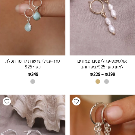
אולטימט-עגילי פנינה צמודים
טרה-עגילי שרשרת לרימר תכלת
לאוזן כסף 925/ציפוי זהב
כסף 925
₪
249
₪
229
–
₪
199
hlist
Add wishlist