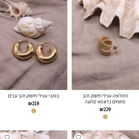
הימלאיה-עגילי חישוק זהב
בומבי-עגילי חישוק זהב עבים
פתוחים בדוגמא קלועה
₪
219
₪
229
hlist
Add wishlist