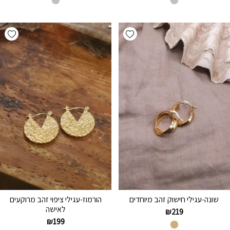
hlist
Add wishlist
שונה-עגילי חישוק זהב מיוחדים
הורמוז-עגילי ציפוי זהב מרוקעים
לאישה
₪
219
₪
199