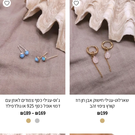
hlist
Add wishlist
שארלוט-עגילי חישוק אבן חן רוז
ג’וס-עגילי כסף צמודים לאוזן עם
קוורץ ציפוי זהב
דמוי אופל כסף 925 או גולדפילד
₪
189
–
₪
169
₪
199