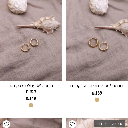
בוגוטה S-עגילי חישוק זהב קטנים
בוגוטה XS-עגילי חישוק זהב
קטנים
₪
159
₪
149
hlist
Add wishlist
OUT OF STOCK