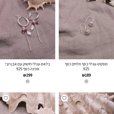
מסקיט-עגילי כסף תלויים כסף
בלאס-עגילי חישוק עם אבן רובי
925
ופנינה כסף 925
₪
299
₪
189
hlist
Add wishlist