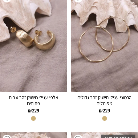
הרמוני-עגילי חישוק זהב גדולים
אלפי-עגילי חישוק זהב עבים
מפותלים
פתוחים
₪
229
₪
229
hlist
Add wishlist