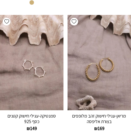
hlist
Add wishlist
מריאן-עגילי חישוק זהב מלופפים
סמנטיקה-עגילי חישוק קטנים
בצורת אליפסה
כסף 925
₪
149
₪
169