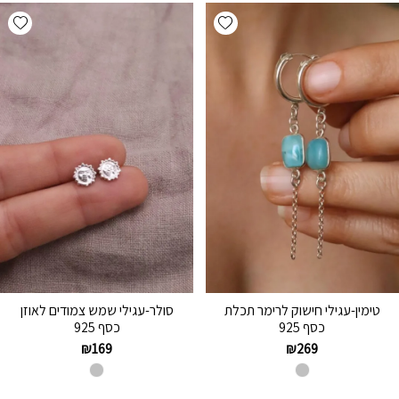
hlist
Add wishlist
טימין-עגילי חישוק לרימר תכלת
סולר-עגילי שמש צמודים לאוזן
כסף 925
כסף 925
₪
169
₪
269