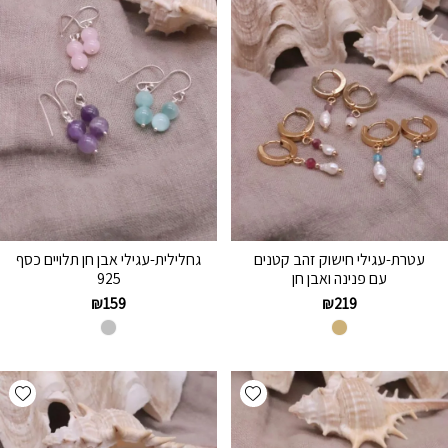
עטרת-עגילי חישוק זהב קטנים
גחלילית-עגילי אבן חן תלויים כסף
עם פנינה ואבן חן
925
₪
159
₪
219
hlist
Add wishlist