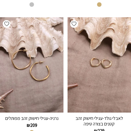
hlist
Add wishlist
לאבלי גולד-עגילי חישוק זהב
נרניה-עגילי חישוק זהב מפותלים
קטנים בצורה טיפה
₪
209
₪
229