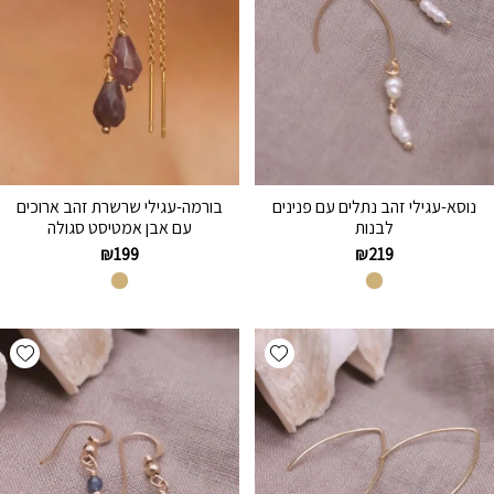
נוסא-עגילי זהב נתלים עם פנינים
בורמה-עגילי שרשרת זהב ארוכים
לבנות
עם אבן אמטיסט סגולה
₪
199
₪
219
hlist
Add wishlist