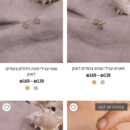
סאניס-עגילי שמש צמודים לאוזן
טומי-עגילי טיפה חלולים צמודים
לאוזן
₪
169
–
₪
139
₪
169
–
₪
139
hlist
Add wishlist
OUT OF STOCK