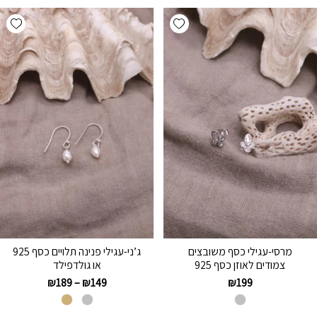
hlist
Add wishlist
מרסי-עגילי כסף משובצים
ג’ני-עגילי פנינה תלויים כסף 925
צמודים לאוזן כסף 925
או גולדפילד
₪
189
–
₪
149
₪
199