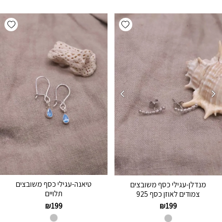
hlist
Add wishlist
טיאנה-עגילי כסף משובצים
מנדלן-עגילי כסף משובצים
תלויים
צמודים לאוזן כסף 925
₪
199
₪
199