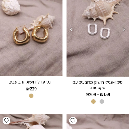
דונט-עגילי חישוק זהב עבים
סימון-עגילי חישוק מרובעים עם
טקסטורה
₪
229
₪
209
–
₪
159
hlist
Add wishlist