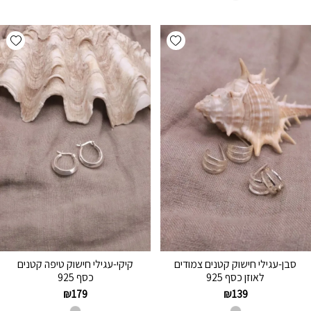
hlist
Add wishlist
סבן-עגילי חישוק קטנים צמודים
קיקי-עגילי חישוק טיפה קטנים
לאוזן כסף 925
כסף 925
₪
179
₪
139