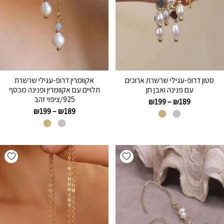
סטון דרופ-עגילי שרשרת ארוכים
אקוומרין דרופ-עגילי שרשרת
עם פנינה ואבן חן
תלויים עם אקוומרין ופנינה מכסף
925/ציפוי זהב
₪
199
–
₪
189
₪
199
–
₪
189
hlist
Add wishlist