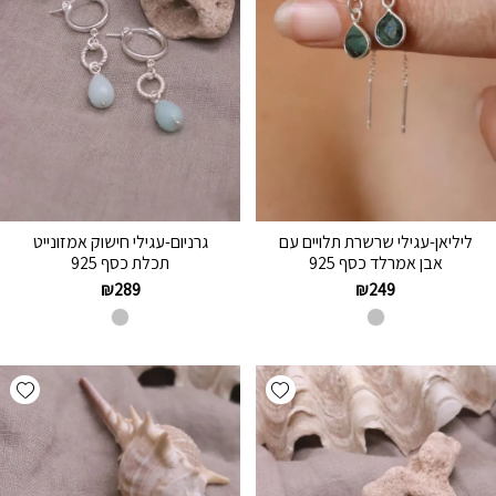
ליליאן-עגילי שרשרת תלויים עם
גרניום-עגילי חישוק אמזונייט
אבן אמרלד כסף 925
תכלת כסף 925
₪
289
₪
249
hlist
Add wishlist