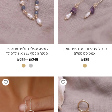
פרפל-עגילי זהב עם פנינה ואבן
עמליה-עגילים תלויים עם ספיר
אמטיסט סגולה
ופנינה מכסף 925 או גולדפילד
₪
269
–
₪
249
₪
189
hlist
Add wishlist