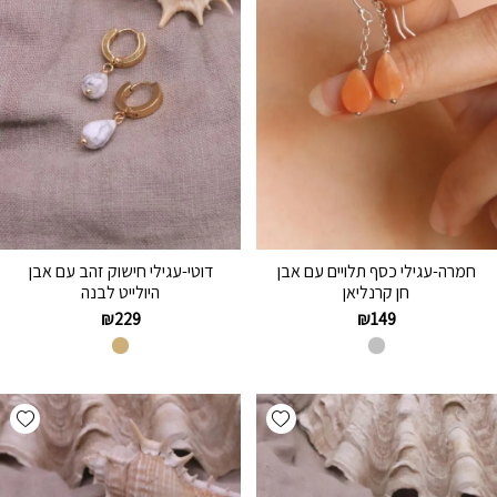
חמרה-עגילי כסף תלויים עם אבן
דוטי-עגילי חישוק זהב עם אבן
חן קרנליאן
היולייט לבנה
₪
229
₪
149
hlist
Add wishlist