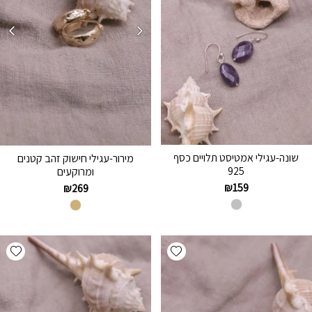
שונה-עגילי אמטיסט תלויים כסף
מירור-עגילי חישוק זהב קטנים
925
ומרוקעים
₪
159
₪
269
hlist
Add wishlist