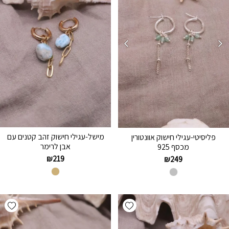
מישל-עגילי חישוק זהב קטנים עם
פליסיטי-עגילי חישוק אוונטורין
אבן לרימר
מכסף 925
₪
219
₪
249
hlist
Add wishlist