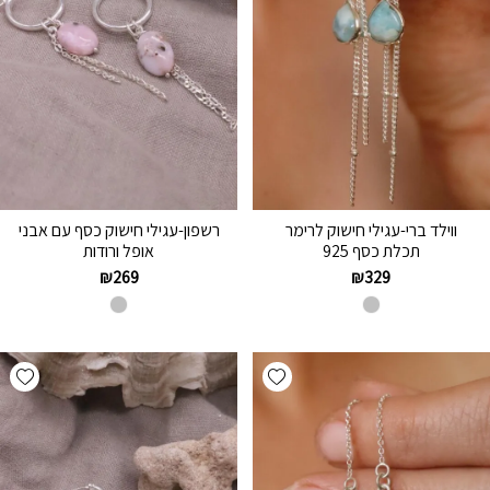
ווילד ברי-עגילי חישוק לרימר
רשפון-עגילי חישוק כסף עם אבני
תכלת כסף 925
אופל ורודות
₪
269
₪
329
hlist
Add wishlist