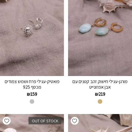
מורגן-עגילי חישוק זהב קטנים עם
פואטיק-עגילי פרח ושמש צמודים
אבן אמזונייט
מכסף 925
₪
159
₪
219
hlist
Add wishlist
OUT OF STOCK