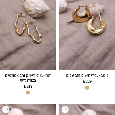
ג’מבו-עגילי חישוק זהב עבים
לורין-עגילי חישוק זהב אמורפיים
בצורה גלית
₪
229
₪
219
hlist
Add wishlist