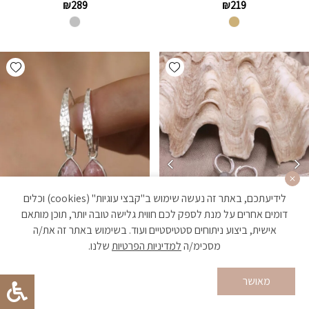
₪
289
₪
219
hlist
Add wishlist
לידיעתכם, באתר זה נעשה שימוש ב"קבצי עוגיות" (cookies) וכלים
דומים אחרים על מנת לספק לכם חווית גלישה טובה יותר, תוכן מותאם
אישית, ביצוע ניתוחים סטטיסטיים ועוד. בשימוש באתר זה את/ה
מסכימ/ה
למדיניות הפרטיות
שלנו.
מאושר
לבונה-עגילי רודוקרוסייט תלויים
ג’יני-עגילי חישוק קטנים עם
כסף 925
לברדורייט כסף 925