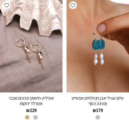
hlist
Add wishlist
טיים-עגילי אבן חן תלויים אפטייט
אמיליה-חישוקי פנינים ואבני
ופנינה כסף
אמרלד ירוקות
₪
229
₪
179