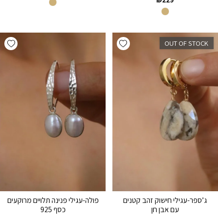
hlist
Add wishlist
OUT OF STOCK
ג’ספר-עגילי חישוק זהב קטנים
פולה-עגילי פנינה תלויים מרוקעים
עם אבן חן
כסף 925