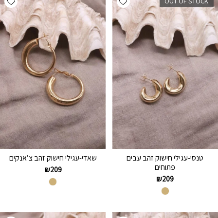
OUT OF STOCK
טנסי-עגילי חישוק זהב עבים
שאדי-עגילי חישוק זהב צ’אנקים
פתוחים
₪
209
₪
209