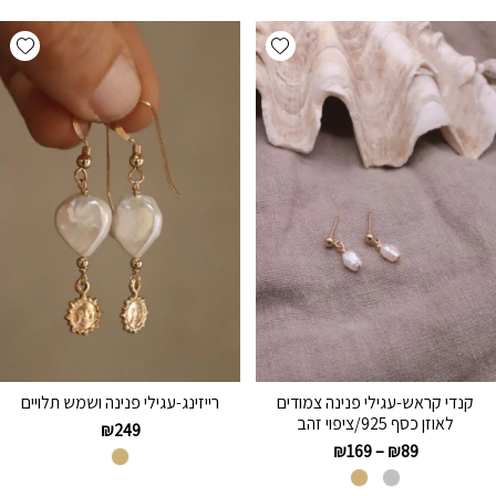
hlist
Add wishlist
קנדי קראש-עגילי פנינה צמודים
רייזינג-עגילי פנינה ושמש תלויים
לאוזן כסף 925/ציפוי זהב
₪
249
₪
169
–
₪
89