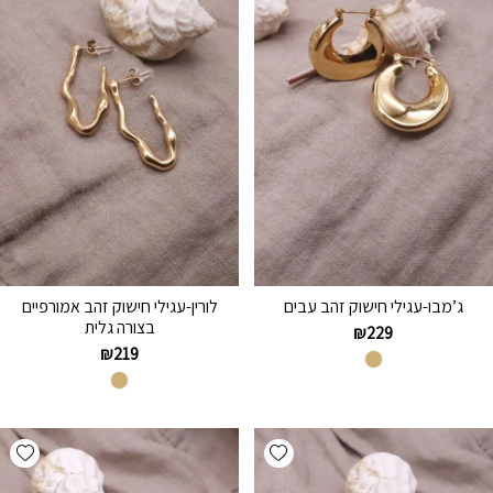
ג’מבו-עגילי חישוק זהב עבים
לורין-עגילי חישוק זהב אמורפיים
בצורה גלית
₪
229
₪
219
hlist
Add wishlist