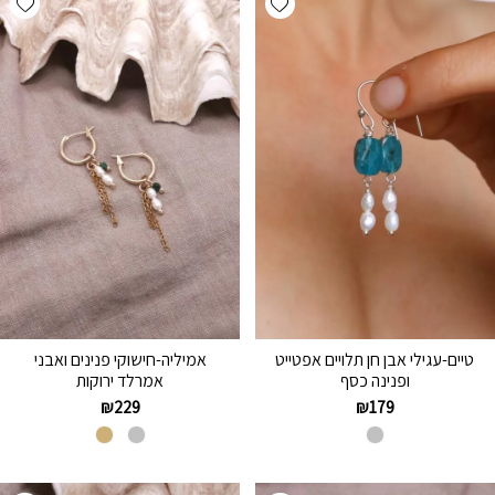
טיים-עגילי אבן חן תלויים אפטייט
אמיליה-חישוקי פנינים ואבני
ופנינה כסף
אמרלד ירוקות
₪
229
₪
179