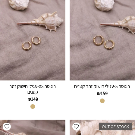
בוגוטה S-עגילי חישוק זהב קטנים
בוגוטה XS-עגילי חישוק זהב
קטנים
₪
159
₪
149
hlist
Add wishlist
OUT OF STOCK