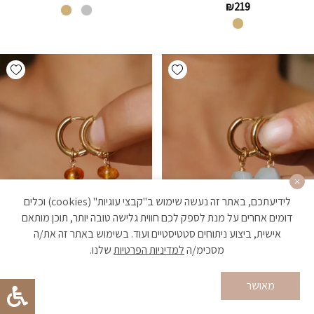
₪
219
hlist
Add wishlist
לידיעתכם, באתר זה נעשה שימוש ב"קבצי עוגיות" (cookies) וכלים
דומים אחרים על מנת לספק לכם חווית גלישה טובה יותר, תוכן מותאם
אישית, ביצוע ניתוחים סטטיסטיים ועוד. בשימוש באתר זה את/ה
מסכימ/ה
למדיניות הפרטיות
שלנו.
מאושר
סורא-עגילי חישוק קטנים עם
מורין-עגילי חישוק ענבר ציפוי זהב
אקוומרין ציפוי זהב
₪
219