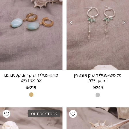
מורגן-עגילי חישוק זהב קטנים עם
פליסיטי-עגילי חישוק אוונטורין
אבן אמזונייט
מכסף 925
₪
219
₪
249
hlist
Add wishlist
OUT OF STOCK