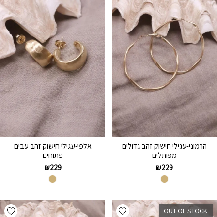
הרמוני-עגילי חישוק זהב גדולים
אלפי-עגילי חישוק זהב עבים
מפותלים
פתוחים
₪
229
₪
229
hlist
Add wishlist
OUT OF STOCK