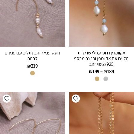
אקוומרין דרופ-עגילי שרשרת
נוסא-עגילי זהב נתלים עם פנינים
תלויים עם אקוומרין ופנינה מכסף
לבנות
925/ציפוי זהב
₪
219
₪
199
–
₪
189
hlist
Add wishlist