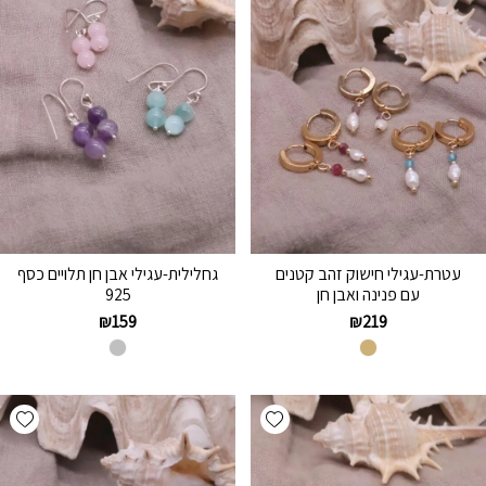
עטרת-עגילי חישוק זהב קטנים
גחלילית-עגילי אבן חן תלויים כסף
עם פנינה ואבן חן
925
₪
159
₪
219
hlist
Add wishlist