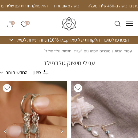
חזרה למעלה
Skip to Conten
Follow us on i
שליח חינם עד הבית ברכישה ב-450 ש"ח ומעלה
רכישה מאובט
הרשימה שלי
0
0
הצטרפו למועדון הלקוחות של טאו וקבלו 10% הנחה ישירות למייל!
עמוד הבית
/ מוצרים המתויגים “עגילי חישוק גולדפילד”
עגילי חישוק גולדפילד
סינון
החדש ביותר
hlist
Add wishlist