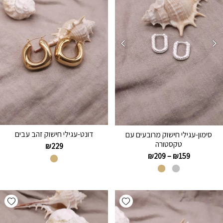
דונט-עגילי חישוק זהב עבים
סימון-עגילי חישוק מרובעים עם
טקסטורה
₪
229
₪
209
–
₪
159
hlist
Add wishlist