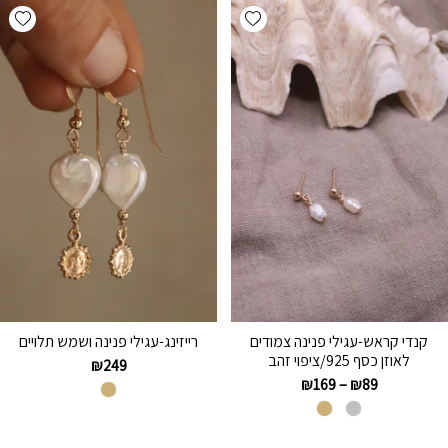
hlist
Add wishlist
קנדי קראש-עגילי פנינה צמודים
רייזינג-עגילי פנינה ושמש תלויים
לאוזן כסף 925/ציפוי זהב
₪
249
₪
169
–
₪
89