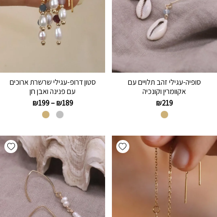
סופיה-עגילי זהב תלויים עם
סטון דרופ-עגילי שרשרת ארוכים
אקוומרין וקונכיה
עם פנינה ואבן חן
₪
199
–
₪
189
₪
219
hlist
Add wishlist