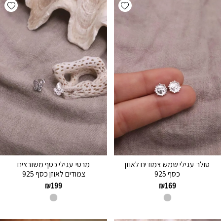
hlist
Add wishlist
סולר-עגילי שמש צמודים לאוזן
מרסי-עגילי כסף משובצים
כסף 925
צמודים לאוזן כסף 925
₪
199
₪
169