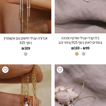
בלו קנדי-עגילי טורקיז ופנינה
אנדורה-עגילי חישוק עם אקוומרין
צמודים לאוזן כסף 925/ציפוי זהב
כסף 925
₪
169
–
₪
99
₪
309
hlist
Add wishlist