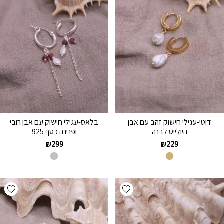
דוטי-עגילי חישוק זהב עם אבן
בלאס-עגילי חישוק עם אבן רובי
היולייט לבנה
ופנינה כסף 925
₪
299
₪
229
hlist
Add wishlist