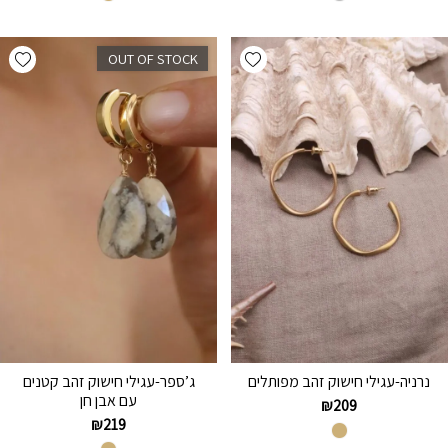
hlist
Add wishlist
OUT OF STOCK
נרניה-עגילי חישוק זהב מפותלים
ג’ספר-עגילי חישוק זהב קטנים
עם אבן חן
₪
209
₪
219