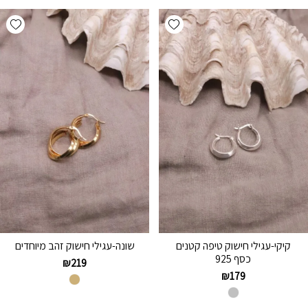
hlist
Add wishlist
קיקי-עגילי חישוק טיפה קטנים
שונה-עגילי חישוק זהב מיוחדים
כסף 925
₪
219
₪
179