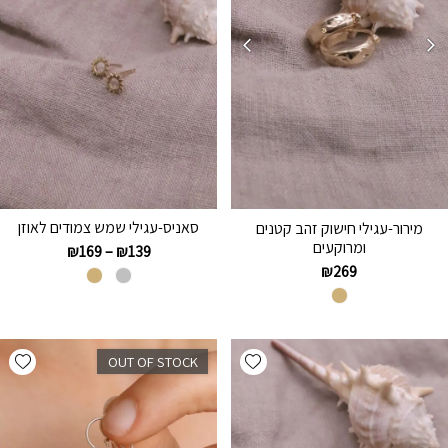
סאניס-עגילי שמש צמודים לאוזן
מירור-עגילי חישוק זהב קטנים
ומרוקעים
₪
169
–
₪
139
₪
269
hlist
Add wishlist
OUT OF STOCK