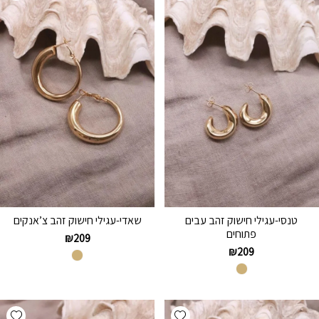
טנסי-עגילי חישוק זהב עבים
שאדי-עגילי חישוק זהב צ’אנקים
פתוחים
₪
209
₪
209
hlist
Add wishlist