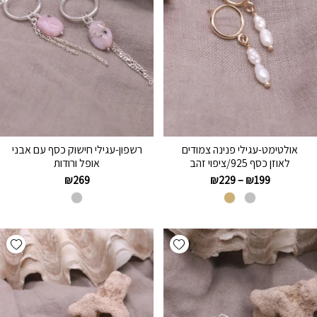
אולטימט-עגילי פנינה צמודים
רשפון-עגילי חישוק כסף עם אבני
לאוזן כסף 925/ציפוי זהב
אופל ורודות
₪
269
₪
229
–
₪
199
hlist
Add wishlist