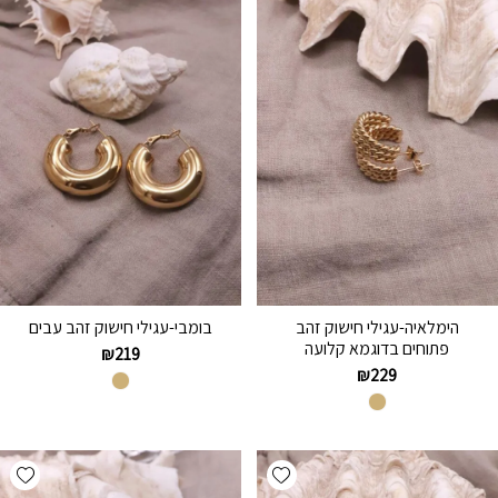
הימלאיה-עגילי חישוק זהב
בומבי-עגילי חישוק זהב עבים
פתוחים בדוגמא קלועה
₪
219
₪
229
hlist
Add wishlist