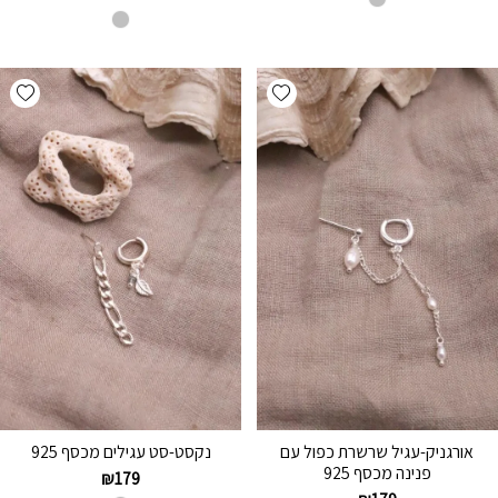
hlist
Add wishlist
אורגניק-עגיל שרשרת כפול עם
נקסט-סט עגילים מכסף 925
פנינה מכסף 925
₪
179