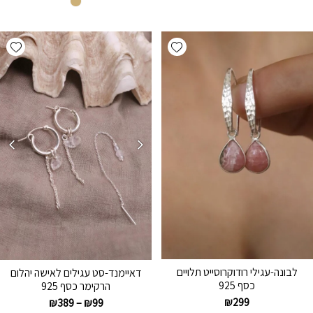
hlist
Add wishlist
לבונה-עגילי רודוקרוסייט תלויים
דאיימנד-סט עגילים לאישה יהלום
כסף 925
הרקימר כסף 925
₪
299
₪
389
–
₪
99