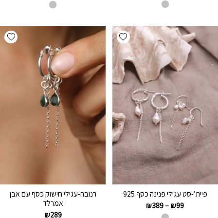
hlist
Add wishlist
פיית’-סט עגילי פנינה כסף 925
רנובה-עגילי חישוק כסף עם אבן
אמרלד
₪
389
–
₪
99
₪
289