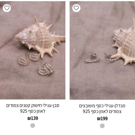
hlist
Add wishlist
סבן-עגילי חישוק קטנים צמודים
מנדלן-עגילי כסף משובצים
לאוזן כסף 925
צמודים לאוזן כסף 925
₪
139
₪
199