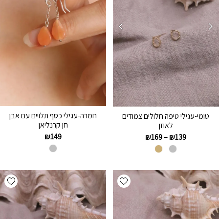
חמרה-עגילי כסף תלויים עם אבן
טומי-עגילי טיפה חלולים צמודים
חן קרנליאן
לאוזן
₪
149
₪
169
–
₪
139
hlist
Add wishlist