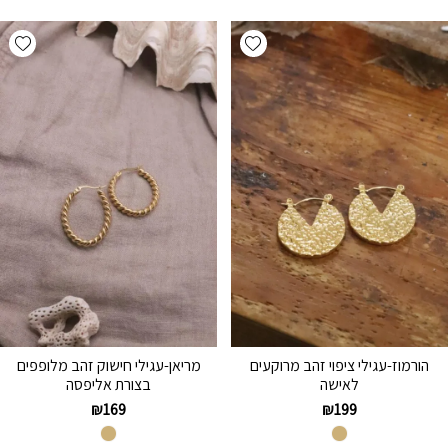
hlist
Add wishlist
הורמוז-עגילי ציפוי זהב מרוקעים
מריאן-עגילי חישוק זהב מלופפים
לאישה
בצורת אליפסה
₪
169
₪
199