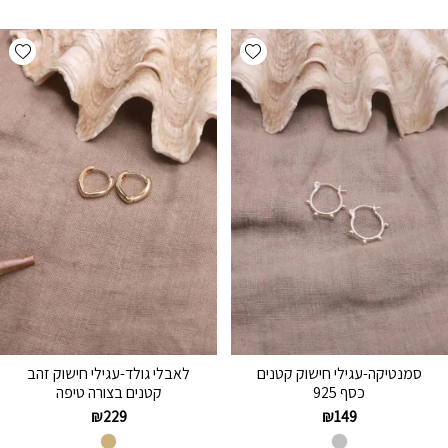
hlist
Add wishlist
סמנטיקה-עגילי חישוק קטנים
לאבלי גולד-עגילי חישוק זהב
כסף 925
קטנים בצורה טיפה
₪
229
₪
149