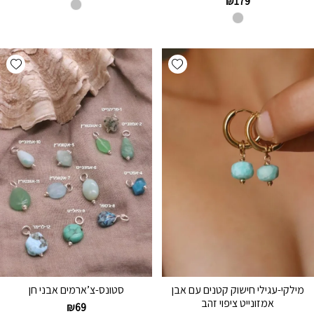
₪
179
hlist
Add wishlist
מילקי-עגילי חישוק קטנים עם אבן
סטונס-צ’ארמים אבני חן
אמזונייט ציפוי זהב
₪
69