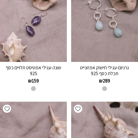
גרניום-עגילי חישוק אמזונייט
שונה-עגילי אמטיסט תלויים כסף
תכלת כסף 925
925
₪
159
₪
289
hlist
Add wishlist