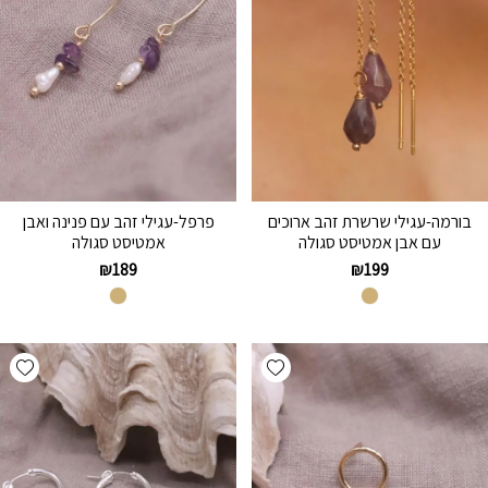
בורמה-עגילי שרשרת זהב ארוכים
פרפל-עגילי זהב עם פנינה ואבן
עם אבן אמטיסט סגולה
אמטיסט סגולה
₪
189
₪
199
hlist
Add wishlist