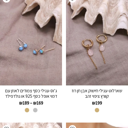
שארלוט-עגילי חישוק אבן חן רוז
ג’וס-עגילי כסף צמודים לאוזן עם
קוורץ ציפוי זהב
דמוי אופל כסף 925 או גולדפילד
₪
189
–
₪
169
₪
199
hlist
Add wishlist