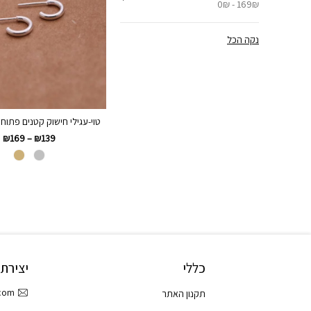
0₪ - 169₪
נקה הכל
טוי-עגילי חישוק קטנים פתוחים 
₪
169
–
₪
139
כללי
יצירת
.com
תקנון האתר