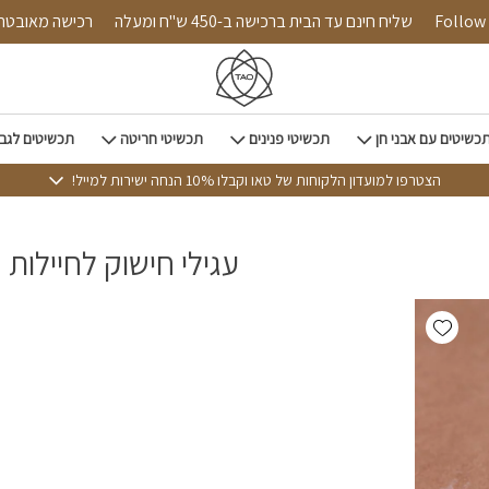
Follow us
שליח חינם עד הבית ברכישה ב-450 ש"ח ומעלה
רכישה מאוב
כשיטים עם אבני חן
תכשיטי פנינים
תכשיטי חריטה
תכשיטים לגב
הצטרפו למועדון הלקוחות של טאו וקבלו 10% הנחה ישירות למייל!
עגילי חישוק לחיילות
Add wishlist