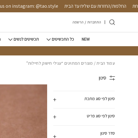
חזרה למעלה
Skip to Conten
בטחת
החלפות/החזרות עם שליח עד הבית
 on instagram: @tao.style
התחברות
/
הרשמה
NEW
כל התכשיטים
תכשיטים לנשים
ת
עמוד הבית
/ מוצרים המתויגים “עגילי חישוק לחיילות”
סינון
סינון לפי סוג מתכת
סינון לפי סוג פריט
סדר סינון