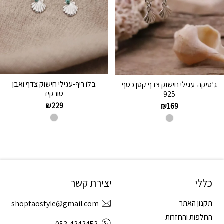
בלו ריף-עגילי חישוק צדף ואבן
ג’סיקה-עגילי חישוק צדף קטן כסף
טורקיז
925
₪
229
₪
169
כללי
יצירת קשר
תקנון האתר
shoptaostyle@gmail.com
החלפות והחזרות