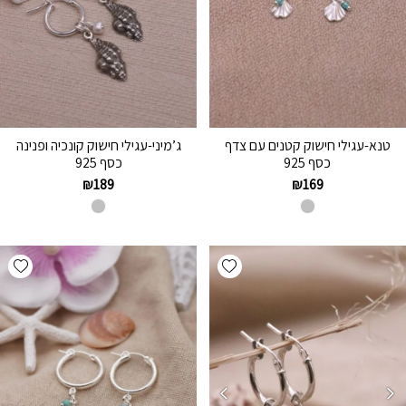
טנא-עגילי חישוק קטנים עם צדף
ג’מיני-עגילי חישוק קונכיה ופנינה
כסף 925
כסף 925
₪
189
₪
169
hlist
Add wishlist