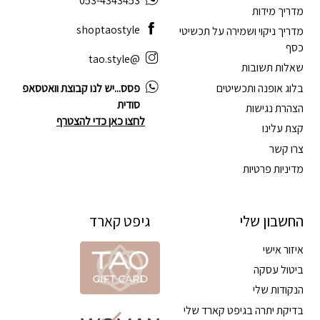
053-4343453
מדריך מידות
shoptaostyle
מדריך ניקוי ושמירה על תכשיטי
כסף
@tao.style
שאלות תשובות
בלוג אופנה ותכשיטים
פסס...יש לנו קבוצת וואטסאפ
סודית
הצהרת נגישות
לחצו כאן כדי להצטרף
קצת עלינו
צרו קשר
מדיניות פרטיות
החשבון שלי
גיפט קארד
איזור אישי
ביטול עסקה
הנקודות שלי
בדיקת יתרה בגיפט קארד שלי