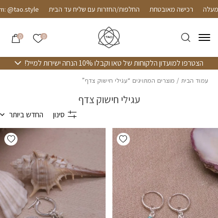
חזרה למעלה
Skip to Conten
רכישה מאובטחת
החלפות/החזרות עם שליח עד הבית
 @tao.style
הרשימה שלי
0
0
הצטרפו למועדון הלקוחות של טאו וקבלו 10% הנחה ישירות למייל!
עמוד הבית
/ מוצרים המתויגים “עגילי חישוק צדף”
עגילי חישוק צדף
סינון
החדש ביותר
hlist
Add wishlist