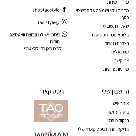
מדריך מידות
shoptaostyle
מדריך ניקוי ושמירה על תכשיטי
כסף
@tao.style
שאלות תשובות
בלוג אופנה ותכשיטים
פסס...יש לנו קבוצת וואטסאפ
סודית
הצהרת נגישות
לחצו כאן כדי להצטרף
קצת עלינו
צרו קשר
מדיניות פרטיות
החשבון שלי
גיפט קארד
איזור אישי
ביטול עסקה
הנקודות שלי
בדיקת יתרה בגיפט קארד שלי