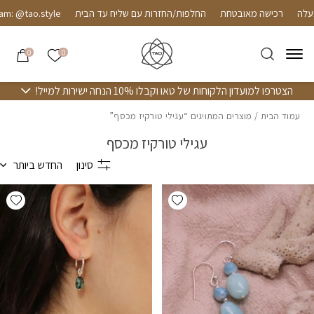
חזרה למעלה
Skip to Conten
רכישה מאובטחת
החלפות/החזרות עם שליח עד הבית
m: @tao.style
הרשימה שלי
0
0
הצטרפו למועדון הלקוחות של טאו וקבלו 10% הנחה ישירות למייל!
עמוד הבית
/ מוצרים המתויגים “עגילי טורקיז מכסף”
עגילי טורקיז מכסף
סינון
החדש ביותר
hlist
Add wishlist