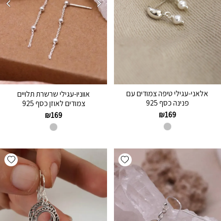
אלאני-עגילי טיפה צמודים עם
אווניו-עגילי שרשרת תלויים
פנינה כסף 925
צמודים לאוזן כסף 925
₪
169
₪
169
hlist
Add wishlist