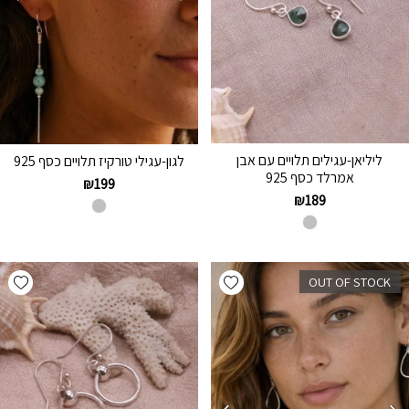
ליליאן-עגילים תלויים עם אבן
לגון-עגילי טורקיז תלויים כסף 925
אמרלד כסף 925
₪
199
₪
189
hlist
Add wishlist
OUT OF STOCK