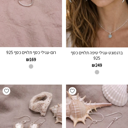
רום-עגילי כסף תלויים כסף 925
ברגמונט-עגילי טיפה תלויים כסף
925
₪
169
₪
249
hlist
Add wishlist