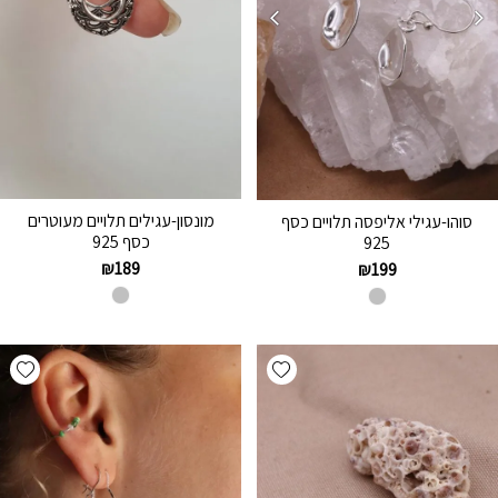
מונסון-עגילים תלויים מעוטרים
סוהו-עגילי אליפסה תלויים כסף
כסף 925
925
₪
189
₪
199
hlist
Add wishlist