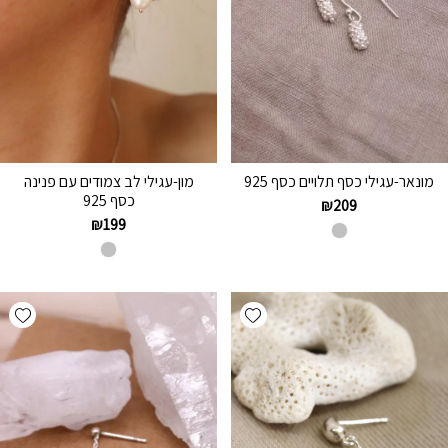
מונאר-עגילי כסף תלויים כסף 925
מון-עגילי לב צמודים עם פנינה
כסף 925
₪
209
₪
199
hlist
Add wishlist