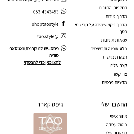
החלפות והחזרות
053-4343453
מדריך מידות
shoptaostyle
מדריך ניקוי ושמירה על תכשיטי
כסף
@tao.style
שאלות תשובות
בלוג אופנה ותכשיטים
פסס...יש לנו קבוצת וואטסאפ
סודית
הצהרת נגישות
לחצו כאן כדי להצטרף
קצת עלינו
צרו קשר
מדיניות פרטיות
החשבון שלי
גיפט קארד
איזור אישי
ביטול עסקה
הנקודות שלי