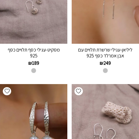
ליליאן-עגילי שרשרת תלויים עם
מסקיט-עגילי כסף תלויים כסף
אבן אמרלד כסף 925
925
₪
189
₪
249
hlist
Add wishlist