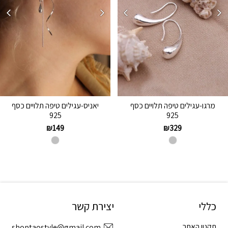
מרגו-עגילים טיפה תלויים כסף
יאניס-עגילים טיפה תלויים כסף
925
925
₪
149
₪
329
כללי
יצירת קשר
תקנון האתר
shoptaostyle@gmail.com