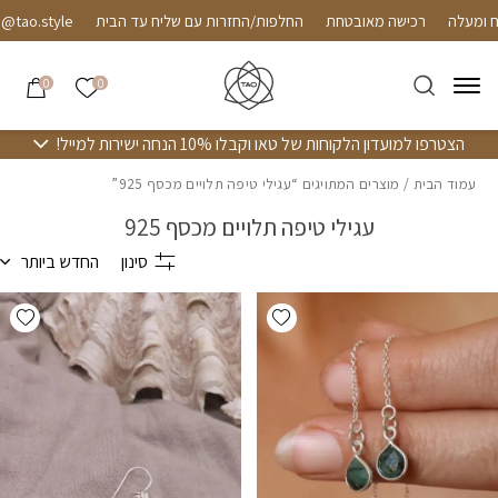
חזרה למעלה
Skip to Conten
עלה
רכישה מאובטחת
החלפות/החזרות עם שליח עד הבית
le
הרשימה שלי
0
0
הצטרפו למועדון הלקוחות של טאו וקבלו 10% הנחה ישירות למייל!
עמוד הבית
/ מוצרים המתויגים “עגילי טיפה תלויים מכסף 925”
עגילי טיפה תלויים מכסף 925
סינון
החדש ביותר
hlist
Add wishlist