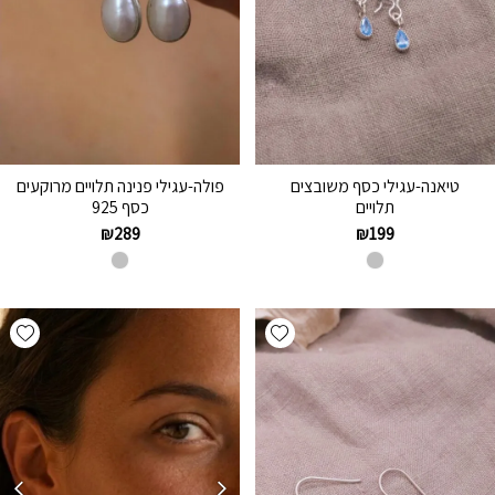
טיאנה-עגילי כסף משובצים
פולה-עגילי פנינה תלויים מרוקעים
תלויים
כסף 925
₪
289
₪
199
hlist
Add wishlist