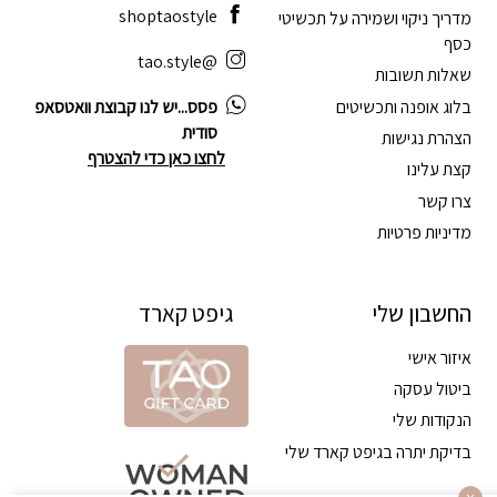
shoptaostyle
מדריך ניקוי ושמירה על תכשיטי
כסף
@tao.style
שאלות תשובות
בלוג אופנה ותכשיטים
פסס...יש לנו קבוצת וואטסאפ
סודית
הצהרת נגישות
לחצו כאן כדי להצטרף
קצת עלינו
צרו קשר
מדיניות פרטיות
החשבון שלי
גיפט קארד
איזור אישי
ביטול עסקה
הנקודות שלי
בדיקת יתרה בגיפט קארד שלי