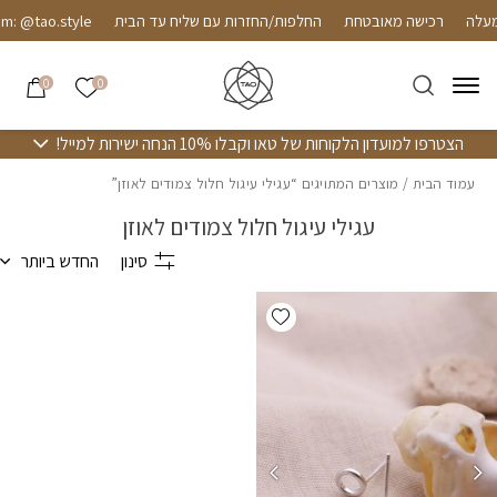
חזרה למעלה
Skip to Conten
רכישה מאובטחת
החלפות/החזרות עם שליח עד הבית
m: @tao.style
הרשימה שלי
0
0
הצטרפו למועדון הלקוחות של טאו וקבלו 10% הנחה ישירות למייל!
עמוד הבית
/ מוצרים המתויגים “עגילי עיגול חלול צמודים לאוזן”
עגילי עיגול חלול צמודים לאוזן
סינון
החדש ביותר
Add wishlist