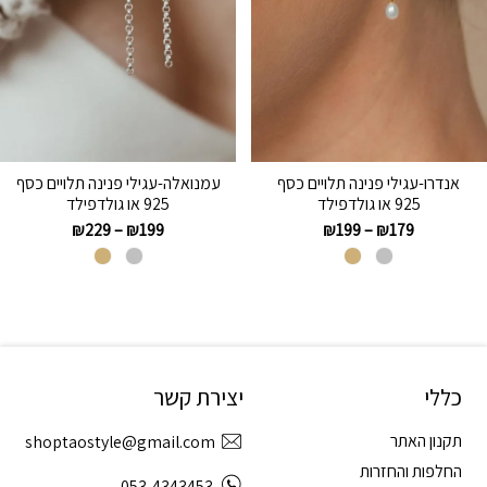
אנדרו-עגילי פנינה תלויים כסף
עמנואלה-עגילי פנינה תלויים כסף
925 או גולדפילד
925 או גולדפילד
₪
229
–
₪
199
₪
199
–
₪
179
כללי
יצירת קשר
תקנון האתר
shoptaostyle@gmail.com
החלפות והחזרות
053-4343453