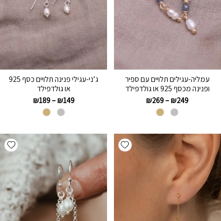
עמליה-עגילים תלויים עם ספיר
ג’ני-עגילי פנינה תלויים כסף 925
ופנינה מכסף 925 או גולדפילד
או גולדפילד
₪
189
–
₪
149
₪
269
–
₪
249
hlist
Add wishlist