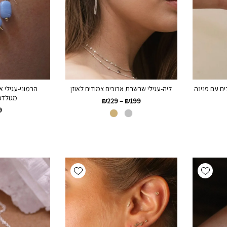
ים עם פנינה
ליה-עגילי שרשרת ארוכים צמודים לאוזן
הרמוני-עגילי א
מגולדפ
₪
229
–
₪
199
9
Add wishlist
Add wishlist