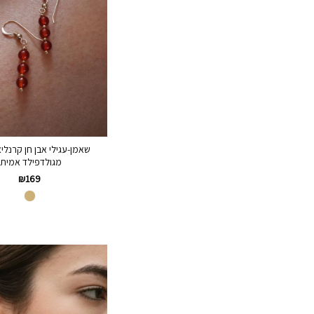
שאמן-עגילי אבן חן קרנליא
מגולדפילד אמיתי
₪
169