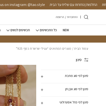
חזרה למעלה
Skip to Conten
מאובטחת
החלפות/החזרות עם שליח עד הבית
 instagram: @tao.style
התחברות
/
הרשמה
NEW
כל התכשיטים
תכשיטים לנשים
ת
עמוד הבית
/ מוצרים המתויגים “עגילי שרשרת כסף 925”
סינון
סינון לפי סוג מתכת
סינון לפי סוג אבן חן
סינון לפי מזל אסטרולוגי