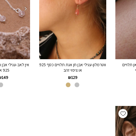
ן תלויים
ווטרמלון-עגילי אבן חן אגת תלויים כסף 925
אין לאב-עגילי אבן ח
או ציפוי זהב
925 או ציפוי זהב
₪
129
₪
149
Add wishlist