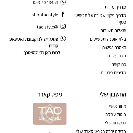
053-4343453
מדריך מידות
shoptaostyle
מדריך ניקוי ושמירה על תכשיטי
כסף
@tao.style
שאלות תשובות
בלוג אופנה ותכשיטים
פסס...יש לנו קבוצת וואטסאפ
סודית
הצהרת נגישות
לחצו כאן כדי להצטרף
קצת עלינו
צרו קשר
מדיניות פרטיות
החשבון שלי
גיפט קארד
איזור אישי
ביטול עסקה
הנקודות שלי
בדיקת יתרה בגיפט קארד שלי