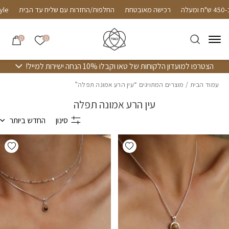
חזרה למעלה
Skip to Conten
ח ומעלה
רכישה מאובטחת
החלפות/החזרות עם שליח עד הבית
הרשימה שלי
0
0
הצטרפו למועדון הלקוחות של טאו וקבלו 10% הנחה ישירות למייל!
עמוד הבית
/ מוצרים המתויגים “עין הרע אמונה תפלה”
עין הרע אמונה תפלה
סינון
החדש ביותר
hlist
Add wishlist