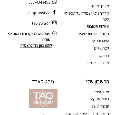
053-4343453
מדריך מידות
shoptaostyle
מדריך ניקוי ושמירה על תכשיטי
כסף
@tao.style
שאלות תשובות
בלוג אופנה ותכשיטים
פסס...יש לנו קבוצת וואטסאפ
סודית
הצהרת נגישות
לחצו כאן כדי להצטרף
קצת עלינו
צרו קשר
מדיניות פרטיות
החשבון שלי
גיפט קארד
איזור אישי
ביטול עסקה
הנקודות שלי
בדיקת יתרה בגיפט קארד שלי