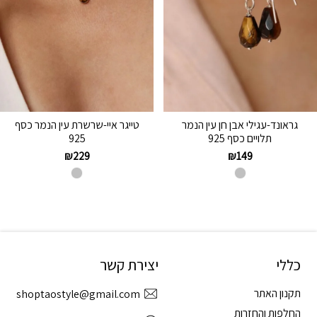
גראונד-עגילי אבן חן עין הנמר
טייגר איי-שרשרת עין הנמר כסף
תלויים כסף 925
925
₪
229
₪
149
כללי
יצירת קשר
תקנון האתר
shoptaostyle@gmail.com
החלפות והחזרות