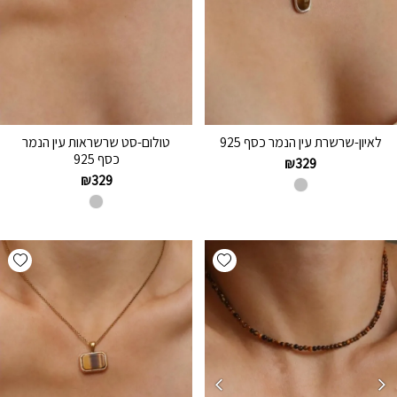
לאיון-שרשרת עין הנמר כסף 925
טולום-סט שרשראות עין הנמר
כסף 925
₪
329
₪
329
hlist
Add wishlist