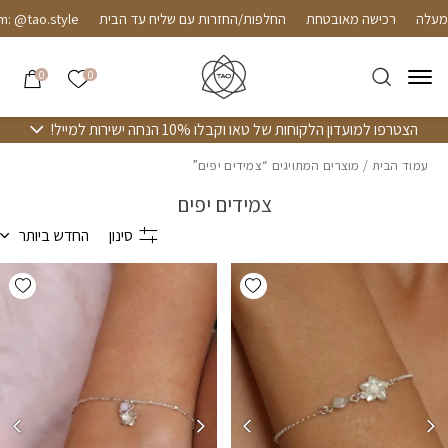
חזרה למעלה
Skip to Conten
רכישה מאובטחת
החלפות/החזרות עם שליח עד הבית
 @tao.style
הרשימה שלי
0
0
הצטרפו למועדון הלקוחות של טאו וקבלו 10% הנחה ישירות למייל!
עמוד הבית
/ מוצרים המתויגים “צמידים יפים”
צמידים יפים
סינון
החדש ביותר
hlist
Add wishlist