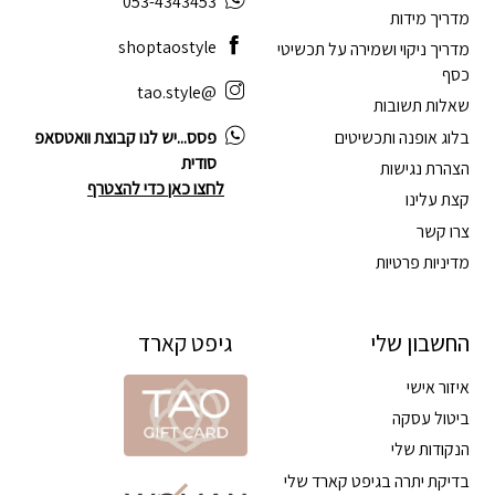
053-4343453
מדריך מידות
shoptaostyle
מדריך ניקוי ושמירה על תכשיטי
כסף
@tao.style
שאלות תשובות
בלוג אופנה ותכשיטים
פסס...יש לנו קבוצת וואטסאפ
סודית
הצהרת נגישות
לחצו כאן כדי להצטרף
קצת עלינו
צרו קשר
מדיניות פרטיות
החשבון שלי
גיפט קארד
איזור אישי
ביטול עסקה
הנקודות שלי
בדיקת יתרה בגיפט קארד שלי