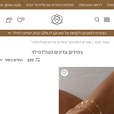
חזרה למעלה
Skip to Conten
רכישה מאובטחת
החלפות/החזרות עם שליח עד הבית
m: @tao.style
הרשימה שלי
0
0
הצטרפו למועדון הלקוחות של טאו וקבלו 10% הנחה ישירות למייל!
עמוד הבית
/ מוצרים המתויגים “צמידים עדינים מגולדפילד”
צמידים עדינים מגולדפילד
סינון
החדש ביותר
Add wishlist