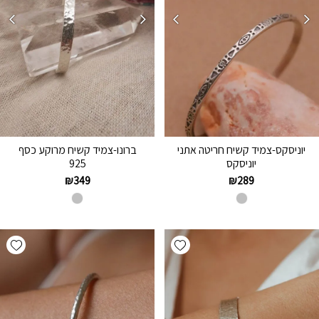
יוניסקס-צמיד קשיח חריטה אתני
ברונו-צמיד קשיח מרוקע כסף
יוניסקס
925
₪
349
₪
289
hlist
Add wishlist