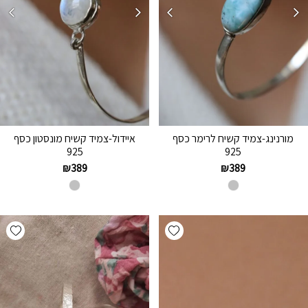
מורנינג-צמיד קשיח לרימר כסף
איידול-צמיד קשיח מונסטון כסף
925
925
₪
389
₪
389
hlist
Add wishlist