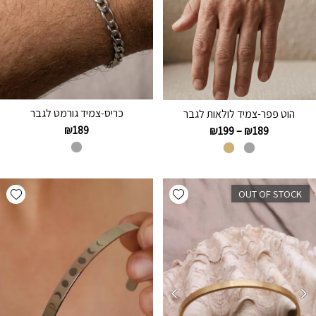
כריס-צמיד גורמט לגבר
הוט פפר-צמיד לולאות לגבר
₪
189
₪
199
–
₪
189
hlist
Add wishlist
OUT OF STOCK