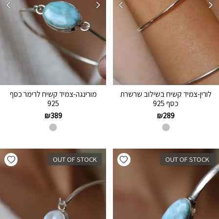
לורין-צמיד קשיח בשילוב שרשרת
מורינגה-צמיד קשיח לרימר כסף
כסף 925
925
₪
389
₪
289
hlist
Add wishlist
OUT OF STOCK
OUT OF STOCK