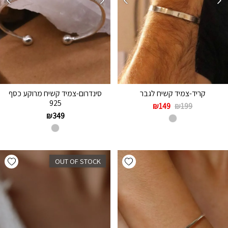
קריד-צמיד קשיח לגבר
סינדרום-צמיד קשיח מרוקע כסף
925
₪
149
₪
199
₪
349
hlist
Add wishlist
OUT OF STOCK