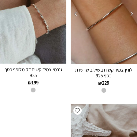
ג’רמי-צמיד קשיח דק מלופף כסף
לורין-צמיד קשיח בשילוב שרשרת
925
כסף 925
₪
199
₪
229
Add wishlist