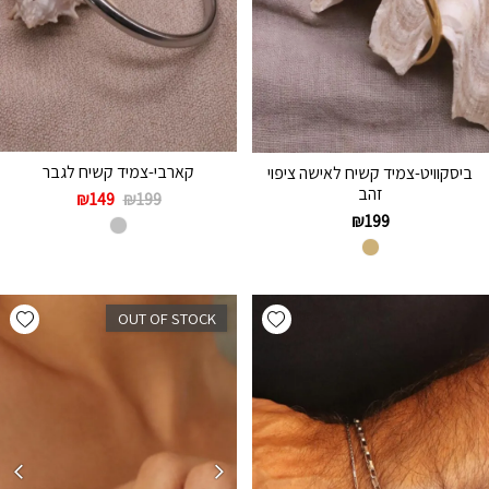
קארבי-צמיד קשיח לגבר
ביסקוויט-צמיד קשיח לאישה ציפוי
זהב
₪
149
₪
199
₪
199
hlist
Add wishlist
OUT OF STOCK