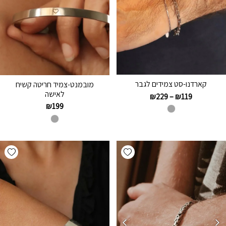
קארדנו-סט צמידים לגבר
מובמנט-צמיד חריטה קשיח
לאישה
₪
229
–
₪
119
₪
199
hlist
Add wishlist