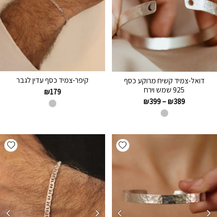
קיפר-צמיד כסף עדין לגבר
דואל-צמיד קשיח מרוקע כסף
925 שמש וירח
₪
179
₪
399
–
₪
389
hlist
Add wishlist