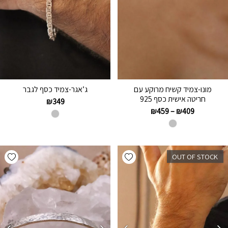
מונו-צמיד קשיח מרוקע עם
ג’אגר-צמיד כסף לגבר
חריטה אישית כסף 925
₪
349
₪
459
–
₪
409
hlist
Add wishlist
OUT OF STOCK