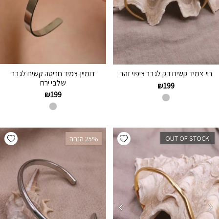
דומיין-צמיד חריטה קשיח לגבר
רוי-צמיד קשיח דק לגבר ציפוי זהב
שלבי ירח
₪
199
₪
199
hlist
Add wishlist
OUT OF STOCK
‫25% הנחה