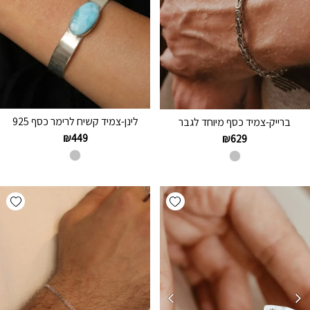
לינן-צמיד קשיח לרימר כסף 925
ברייק-צמיד כסף מיוחד לגבר
₪
449
₪
629
hlist
Add wishlist