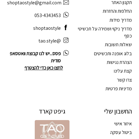
תקנון האתר
shoptaostyle@gmail.com
החלפות והחזרות
053-4343453
מדריך מידות
shoptaostyle
מדריך ניקוי ושמירה על תכשיטי
כסף
@tao.style
שאלות תשובות
בלוג אופנה ותכשיטים
פסס...יש לנו קבוצת וואטסאפ
סודית
הצהרת נגישות
לחצו כאן כדי להצטרף
קצת עלינו
צרו קשר
מדיניות פרטיות
החשבון שלי
גיפט קארד
איזור אישי
ביטול עסקה