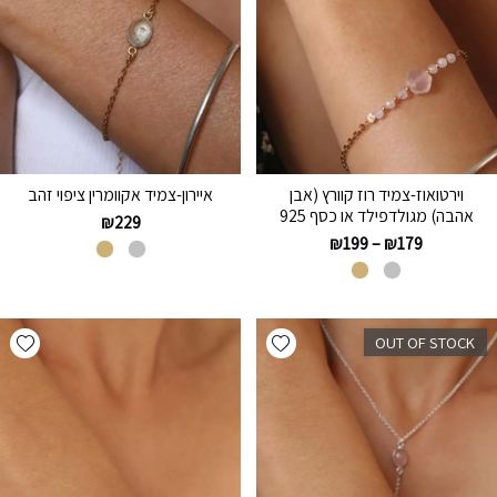
וירטואוז-צמיד רוז קוורץ (אבן
איירון-צמיד אקוומרין ציפוי זהב
אהבה) מגולדפילד או כסף 925
₪
229
₪
199
–
₪
179
hlist
Add wishlist
OUT OF STOCK