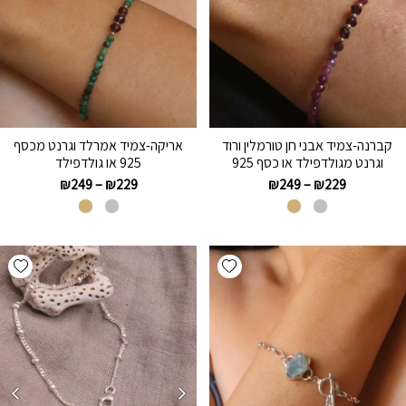
קברנה-צמיד אבני חן טורמלין ורוד
אריקה-צמיד אמרלד וגרנט מכסף
וגרנט מגולדפילד או כסף 925
925 או גולדפילד
₪
249
–
₪
229
₪
249
–
₪
229
hlist
Add wishlist