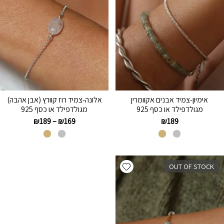
אימיון-צמיד אבנים אקוומרין
אלונה-צמיד רוז קוורץ (אבן אהבה)
מגולדפילד או כסף 925
מגולדפילד או כסף 925
₪
189
–
₪
169
₪
189
Add wishlist
OUT OF STOCK