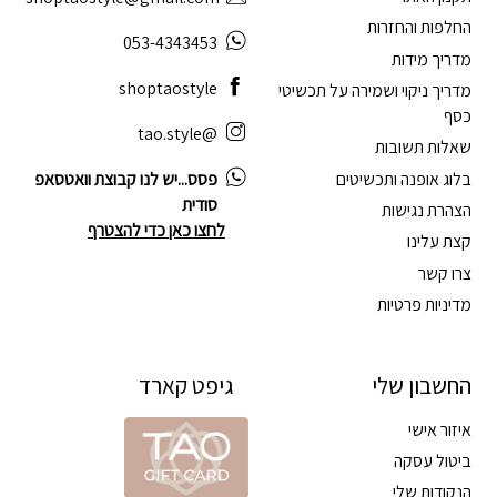
החלפות והחזרות
053-4343453
מדריך מידות
shoptaostyle
מדריך ניקוי ושמירה על תכשיטי
כסף
@tao.style
שאלות תשובות
בלוג אופנה ותכשיטים
פסס...יש לנו קבוצת וואטסאפ
סודית
הצהרת נגישות
לחצו כאן כדי להצטרף
קצת עלינו
צרו קשר
מדיניות פרטיות
החשבון שלי
גיפט קארד
איזור אישי
ביטול עסקה
הנקודות שלי