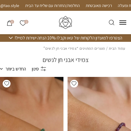
חזרה למעלה
Skip to Conten
רכישה מאובטחת
החלפות/החזרות עם שליח עד הבית
tyle
הרשימה שלי
0
0
הצטרפו למועדון הלקוחות של טאו וקבלו 10% הנחה ישירות למייל!
עמוד הבית
/ מוצרים המתויגים “צמידי אבני חן לנשים”
צמידי אבני חן לנשים
סינון
החדש ביותר
hlist
Add wishlist