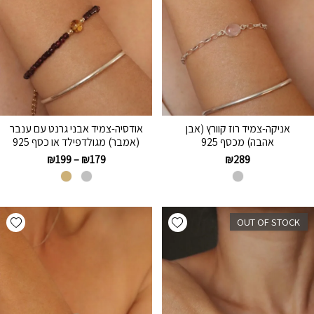
אניקה-צמיד רוז קוורץ (אבן
אודסיה-צמיד אבני גרנט עם ענבר
אהבה) מכסף 925
(אמבר) מגולדפילד או כסף 925
₪
199
–
₪
179
₪
289
hlist
Add wishlist
OUT OF STOCK