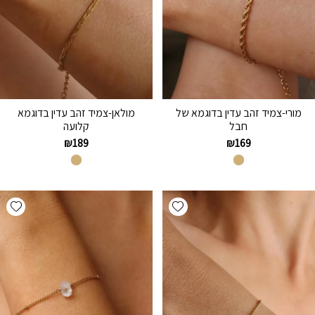
מורי-צמיד זהב עדין בדוגמא של
מולאן-צמיד זהב עדין בדוגמא
חבל
קלועה
₪
189
₪
169
hlist
Add wishlist