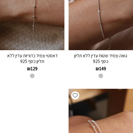
גואה-צמיד שטוח עדין ללא תליון
דאסטי-צמיד כדוריות עדין ללא
כסף 925
תליון כסף 925
₪
129
₪
149
Add wishlist