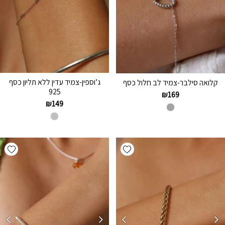
ג’וספין-צמיד עדין ללא תליון כסף
קלואה סילבר-צמיד לב חלול כסף
925
₪
169
₪
149
hlist
Add wishlist