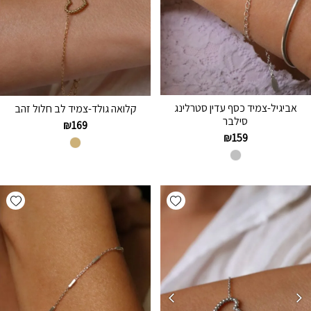
אביגיל-צמיד כסף עדין סטרלינג
קלואה גולד-צמיד לב חלול זהב
סילבר
₪
169
₪
159
hlist
Add wishlist