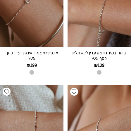
בוסר-צמיד גורמט עדין ללא תליון
אינפיניטי-צמיד אינסוף עדין כסף
כסף 925
925
₪
199
₪
129
hlist
Add wishlist