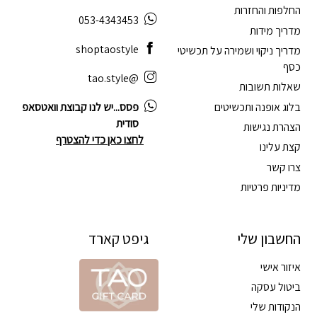
החלפות והחזרות
053-4343453
מדריך מידות
shoptaostyle
מדריך ניקוי ושמירה על תכשיטי
כסף
@tao.style
שאלות תשובות
בלוג אופנה ותכשיטים
פסס...יש לנו קבוצת וואטסאפ
סודית
הצהרת נגישות
לחצו כאן כדי להצטרף
קצת עלינו
צרו קשר
מדיניות פרטיות
החשבון שלי
גיפט קארד
איזור אישי
ביטול עסקה
הנקודות שלי