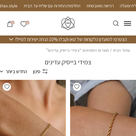
חזרה למעלה
Skip to Conten
ח ומעלה
רכישה מאובטחת
החלפות/החזרות עם שליח עד הבית
הרשימה שלי
0
0
הצטרפו למועדון הלקוחות של טאו וקבלו 10% הנחה ישירות למייל!
עמוד הבית
/ מוצרים המתויגים “צמידי בייסיק עדינים”
צמידי בייסיק עדינים
סינון
החדש ביותר
hlist
Add wishlist