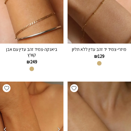
מיזרי-צמיד יד זהב עדין ללא תליון
ביאנקה-צמיד זהב עדין עם אבן
קוורץ
₪
129
₪
249
hlist
Add wishlist