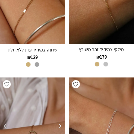
מילקי-צמיד יד זהב משובץ
שרונה-צמיד יד עדין ללא תליון
₪
179
₪
129
hlist
Add wishlist