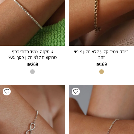
ביורק-צמיד קלוע ללא תליון ציפוי
טוסקנה-צמיד כדורי כסף
זהב
מרוקעים ללא תליון כסף 925
₪
269
₪
169
hlist
Add wishlist