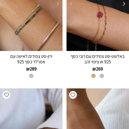
באלשט-סט צמידים עם רובי כסף
ירין-סט צמידים לאישה עם
925 או ציפוי זהב
אמרלד כסף 925
₪
289
₪
269
hlist
Add wishlist