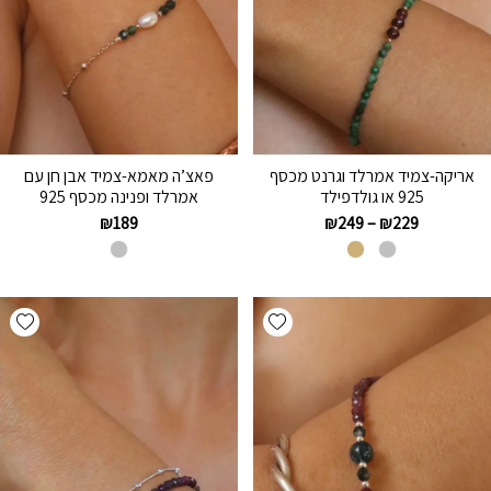
אריקה-צמיד אמרלד וגרנט מכסף
פאצ’ה מאמא-צמיד אבן חן עם
925 או גולדפילד
אמרלד ופנינה מכסף 925
₪
189
₪
249
–
₪
229
hlist
Add wishlist