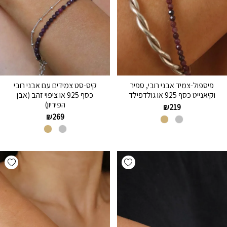
פיספול-צמיד אבני רובי, ספיר
קיס-סט צמידים עם אבני רובי
וקיאנייט כסף 925 או גולדפילד
כסף 925 או ציפוי זהב (אבן
הפיריון)
₪
219
₪
269
hlist
Add wishlist