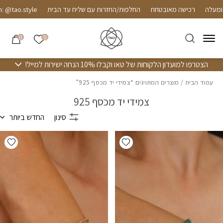
חזרה למעלה
Skip to Conten
רכישה מאובטחת
החלפות/החזרות עם שליח עד הבית
ao.style
הרשימה שלי
0
0
הצטרפו למועדון הלקוחות של טאו וקבלו 10% הנחה ישירות למייל!
עמוד הבית
/ מוצרים המתויגים “צמידי יד מכסף 925”
צמידי יד מכסף 925
סינון
החדש ביותר
hlist
Add wishlist