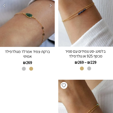
בלסינג-סט צמידים עם ספיר
ברקת-צמיד אמרלד מגולדפילד
מכסף 925 או גולדפילד
אמיתי
₪
269
–
₪
229
₪
269
Add wishlist