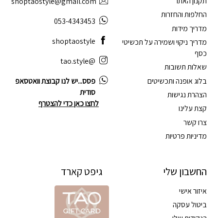
תקנון האתר
shoptaostyle@gmail.com
החלפות והחזרות
053-4343453
מדריך מידות
shoptaostyle
מדריך ניקוי ושמירה על תכשיטי
כסף
@tao.style
שאלות תשובות
בלוג אופנה ותכשיטים
פסס...יש לנו קבוצת וואטסאפ
סודית
הצהרת נגישות
לחצו כאן כדי להצטרף
קצת עלינו
צרו קשר
מדיניות פרטיות
החשבון שלי
גיפט קארד
איזור אישי
ביטול עסקה