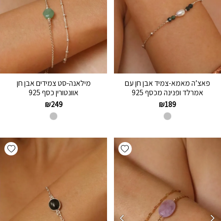
פאצ’ה מאמא-צמיד אבן חן עם
מילאנה-סט צמידים אבן חן
אמרלד ופנינה מכסף 925
אוונטורין כסף 925
₪
249
₪
189
hlist
Add wishlist