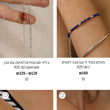
פאלם-צמיד יד עם אבני לאפיס
בלייר-סט צמידים לאישה עם אבן
כסף 925
סאנסטון כסף 925
₪
169
₪
329
–
₪
129
hlist
Add wishlist