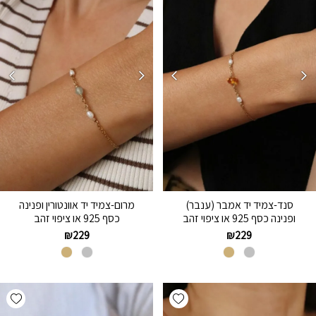
סנד-צמיד יד אמבר (ענבר)
מרום-צמיד יד אוונטורין ופנינה
ופנינה כסף 925 או ציפוי זהב
כסף 925 או ציפוי זהב
₪
229
₪
229
hlist
Add wishlist