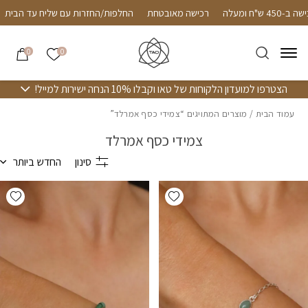
חזרה למעלה
Skip to Conten
יח חינם עד הבית ברכישה ב-450 ש"ח ומעלה
רכישה מאובטחת
החלפות/החזרו
הרשימה שלי
0
0
הצטרפו למועדון הלקוחות של טאו וקבלו 10% הנחה ישירות למייל!
עמוד הבית
/ מוצרים המתויגים “צמידי כסף אמרלד”
צמידי כסף אמרלד
סינון
החדש ביותר
hlist
Add wishlist