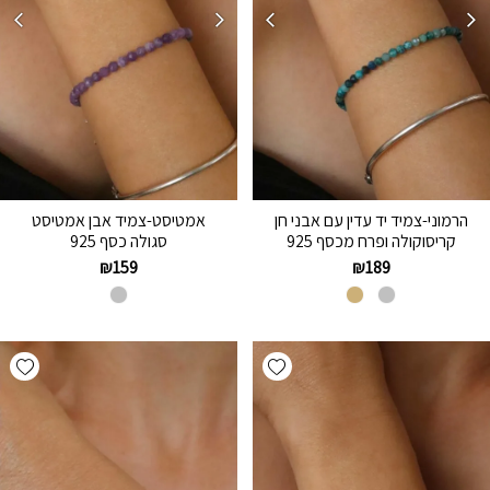
הרמוני-צמיד יד עדין עם אבני חן
אמטיסט-צמיד אבן אמטיסט
קריסוקולה ופרח מכסף 925
סגולה כסף 925
₪
159
₪
189
hlist
Add wishlist