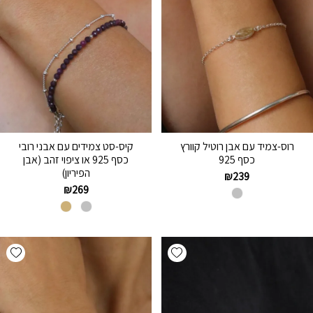
רוס-צמיד עם אבן רוטיל קוורץ
קיס-סט צמידים עם אבני רובי
כסף 925
כסף 925 או ציפוי זהב (אבן
הפיריון)
₪
239
₪
269
hlist
Add wishlist