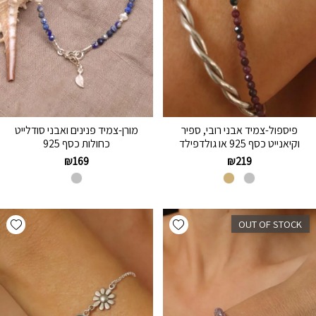
פיספול-צמיד אבני רובי, ספיר
מורן-צמיד פנינים ואבני סודלייט
וקיאנייט כסף 925 או גולדפילד
כחולות כסף 925
₪
169
₪
219
hlist
Add wishlist
OUT OF STOCK