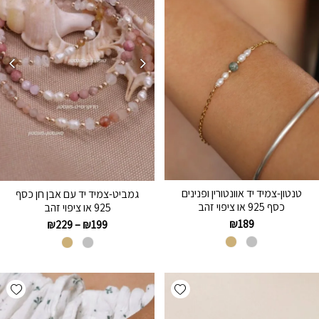
טנטון-צמיד יד אוונטורין ופנינים
גמביט-צמיד יד עם אבן חן כסף
כסף 925 או ציפוי זהב
925 או ציפוי זהב
₪
189
₪
229
–
₪
199
hlist
Add wishlist