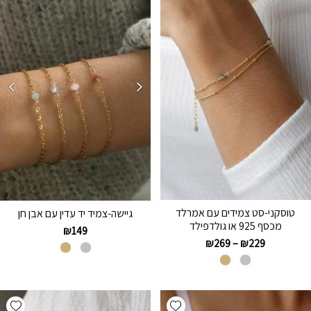
טוסקני-סט צמידים עם אמרלד
גיישה-צמיד יד עדין עם אבן חן
מכסף 925 או גולדפילד
₪
149
₪
269
–
₪
229
hlist
Add wishlist