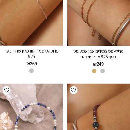
פרוטקט-צמיד טורמלין שחור כסף
פרילי-סט צמידים אבן אמטיסט
925
כסף 925 או ציפוי זהב
₪
269
₪
249
hlist
Add wishlist