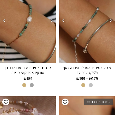
מיכל-צמיד יד אמרלד ופנינה כסף
סנגריה-צמיד יד עדין עם אבני חן
925/גולדפילד
טורקיז אפריקאי ופנינה
₪
159
₪
199
–
₪
179
hlist
Add wishlist
OUT OF STOCK