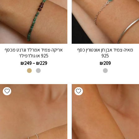
מאיה-צמיד אבן חן אוונטורין כסף
אריקה-צמיד אמרלד וגרנט מכסף
925
925 או גולדפילד
₪
249
–
₪
229
₪
209
hlist
Add wishlist