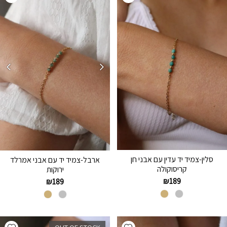
סלין-צמיד יד עדין עם אבני חן
ארבל-צמיד יד עם אבני אמרלד
קריסוקולה
ירוקות
₪
189
₪
189
hlist
Add wishlist