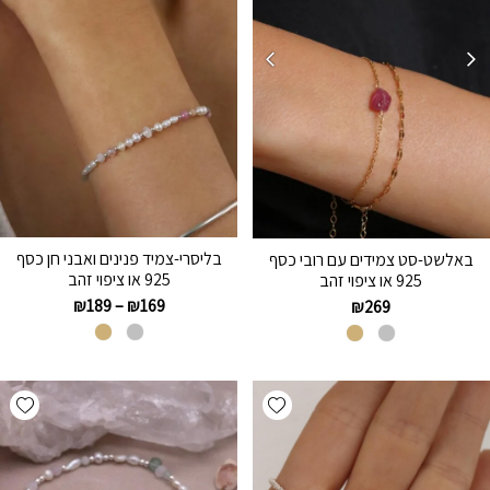
בליסרי-צמיד פנינים ואבני חן כסף
באלשט-סט צמידים עם רובי כסף
925 או ציפוי זהב
925 או ציפוי זהב
₪
189
–
₪
169
₪
269
hlist
Add wishlist