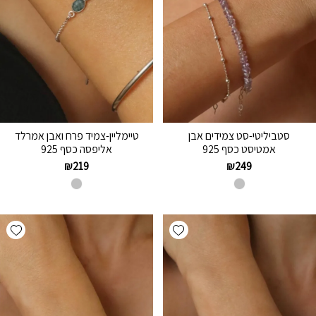
סטביליטי-סט צמידים אבן
טיימליין-צמיד פרח ואבן אמרלד
אמטיסט כסף 925
אליפסה כסף 925
₪
219
₪
249
hlist
Add wishlist