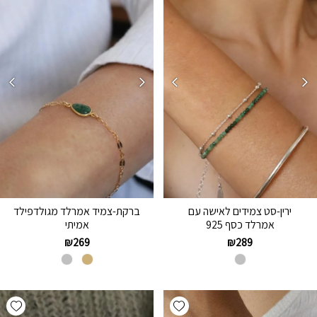
ירין-סט צמידים לאישה עם
ברקת-צמיד אמרלד מגולדפילד
אמרלד כסף 925
אמיתי
₪
269
₪
289
hlist
Add wishlist