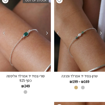
OUT OF STOCK
שרון-צמיד יד אמרלד ופנינה
סורי-צמיד יד אמרלד אליפסה
כסף 925
₪
199
–
₪
169
₪
249