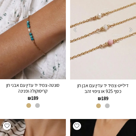
סונטה-צמיד יד עדין עם אבני חן
דילייט-צמיד יד עדין עם אבן חן
קריסוקולה ופנינה
כסף 925 או ציפוי זהב
₪
189
₪
189
hlist
Add wishlist