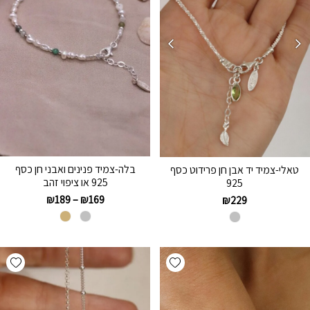
בלה-צמיד פנינים ואבני חן כסף
טאלי-צמיד יד אבן חן פרידוט כסף
925 או ציפוי זהב
925
₪
189
–
₪
169
₪
229
hlist
Add wishlist