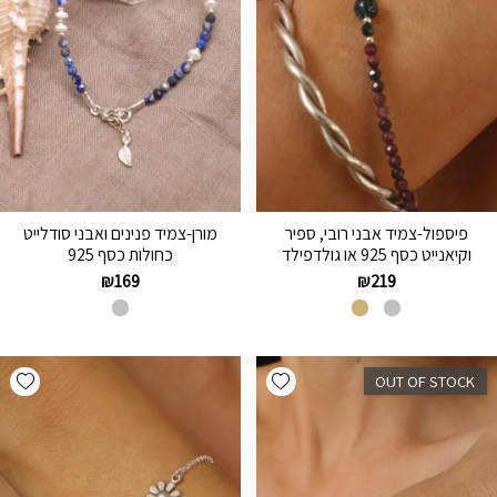
פיספול-צמיד אבני רובי, ספיר
מורן-צמיד פנינים ואבני סודלייט
וקיאנייט כסף 925 או גולדפילד
כחולות כסף 925
₪
169
₪
219
hlist
Add wishlist
OUT OF STOCK