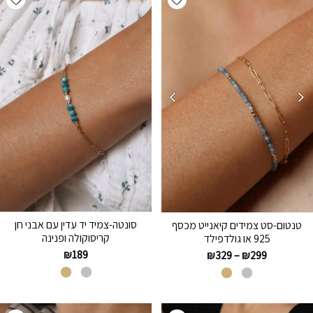
סונטה-צמיד יד עדין עם אבני חן
טנטום-סט צמידים קיאנייט מכסף
קריסוקולה ופנינה
925 או גולדפילד
₪
189
₪
329
–
₪
299