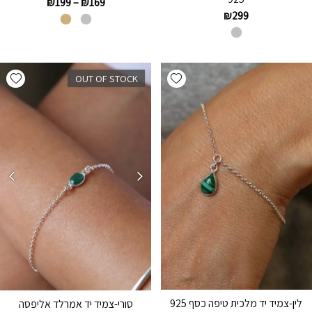
₪
199
–
₪
169
₪
299
hlist
Add wishlist
OUT OF STOCK
לין-צמיד יד מלכית טיפה כסף 925
סורי-צמיד יד אמרלד אליפסה