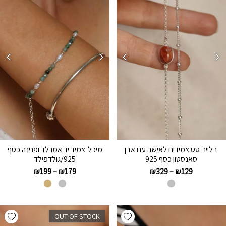
בלייר-סט צמידים לאישה עם אבן
מיכל-צמיד יד אמרלד ופנינה כסף
סאנסטון כסף 925
925/גולדפילד
₪
199
–
₪
179
₪
329
–
₪
129
hlist
Add wishlist
OUT OF STOCK