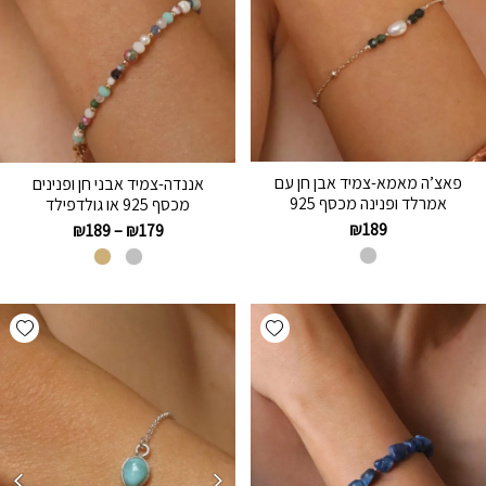
פאצ’ה מאמא-צמיד אבן חן עם
אננדה-צמיד אבני חן ופנינים
אמרלד ופנינה מכסף 925
מכסף 925 או גולדפילד
₪
189
₪
189
–
₪
179
hlist
Add wishlist