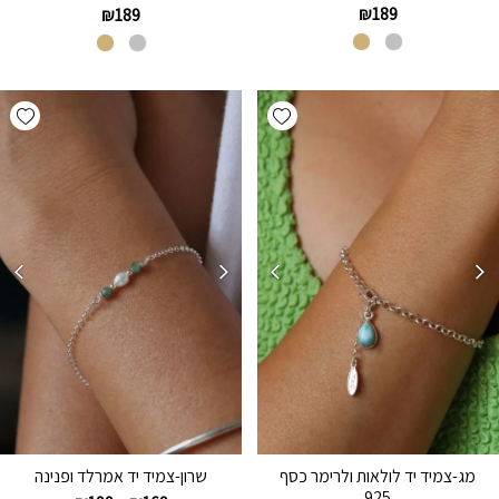
₪
189
₪
189
hlist
Add wishlist
מג-צמיד יד לולאות ולרימר כסף
שרון-צמיד יד אמרלד ופנינה
925