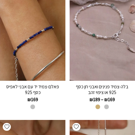
בלה-צמיד פנינים ואבני חן כסף
פאלם-צמיד יד עם אבני לאפיס
925 או ציפוי זהב
כסף 925
₪
169
₪
189
–
₪
169
hlist
Add wishlist