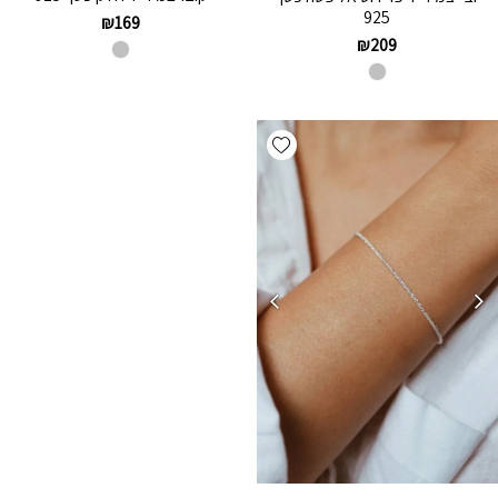
925
₪
169
₪
209
Add wishlist