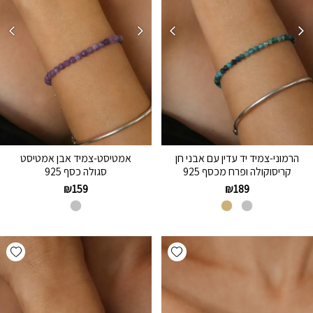
הרמוני-צמיד יד עדין עם אבני חן
אמטיסט-צמיד אבן אמטיסט
קריסוקולה ופרח מכסף 925
סגולה כסף 925
₪
159
₪
189
hlist
Add wishlist