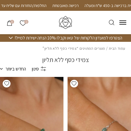
חזרה למעלה
Skip to Conten
Follow us on 
שליח חינם עד הבית ברכישה ב-450 ש"ח ומעלה
רכישה מאובט
הרשימה שלי
0
0
הצטרפו למועדון הלקוחות של טאו וקבלו 10% הנחה ישירות למייל!
עמוד הבית
/ מוצרים המתויגים “צמידי כסף ללא תליון”
צמידי כסף ללא תליון
סינון
החדש ביותר
hlist
Add wishlist