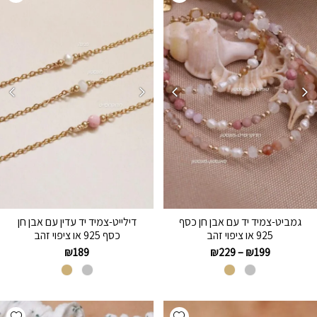
גמביט-צמיד יד עם אבן חן כסף
דילייט-צמיד יד עדין עם אבן חן
925 או ציפוי זהב
כסף 925 או ציפוי זהב
₪
189
₪
229
–
₪
199
hlist
Add wishlist