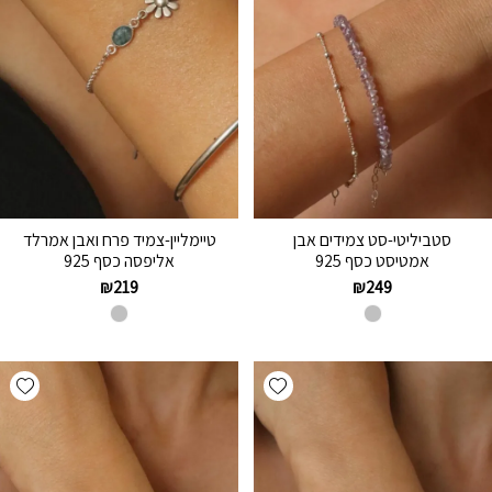
סטביליטי-סט צמידים אבן
טיימליין-צמיד פרח ואבן אמרלד
אמטיסט כסף 925
אליפסה כסף 925
₪
219
₪
249
hlist
Add wishlist