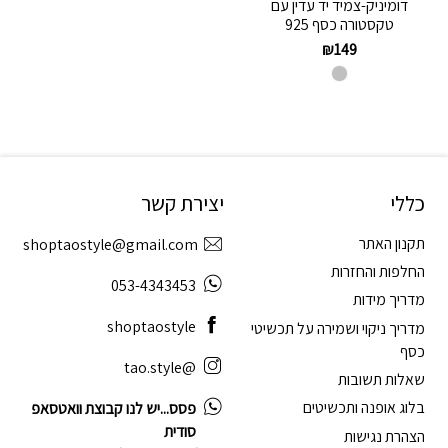
דומיניק-צמיד יד עדין עם
טקסטורה כסף 925
₪
149
כללי
יצירת קשר
תקנון האתר
shoptaostyle@gmail.com
החלפות והחזרות
053-4343453
מדריך מידות
shoptaostyle
מדריך ניקוי ושמירה על תכשיטי
כסף
@tao.style
שאלות תשובות
בלוג אופנה ותכשיטים
פסס...יש לנו קבוצת וואטסאפ
סודית
הצהרת נגישות