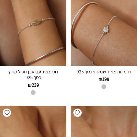
הרמוסה-צמיד שמש מכסף 925
רוס-צמיד עם אבן רוטיל קוורץ
כסף 925
₪
199
₪
239
hlist
Add wishlist