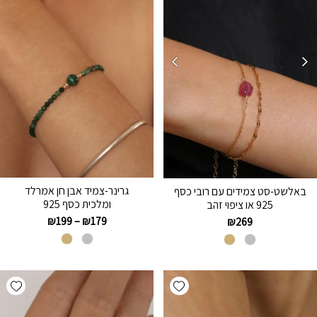
גרינר-צמיד אבן חן אמרלד
באלשט-סט צמידים עם רובי כסף
ומלכית כסף 925
925 או ציפוי זהב
₪
199
–
₪
179
₪
269
hlist
Add wishlist