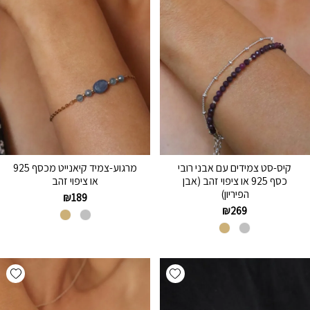
קיס-סט צמידים עם אבני רובי
מרגוע-צמיד קיאנייט מכסף 925
כסף 925 או ציפוי זהב (אבן
או ציפוי זהב
הפיריון)
₪
189
₪
269
hlist
Add wishlist