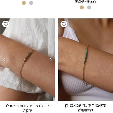
₪
269
–
₪
229
hlist
Add wishlist
סלין-צמיד יד עדין עם אבני חן
ארבל-צמיד יד עם אבני אמרלד
קריסוקולה
ירוקות