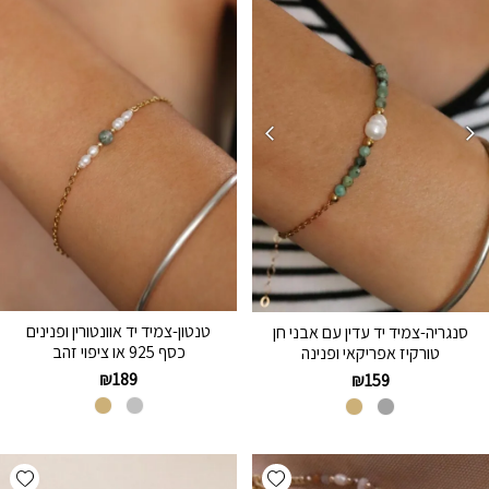
טנטון-צמיד יד אוונטורין ופנינים
סנגריה-צמיד יד עדין עם אבני חן
כסף 925 או ציפוי זהב
טורקיז אפריקאי ופנינה
₪
189
₪
159
hlist
Add wishlist