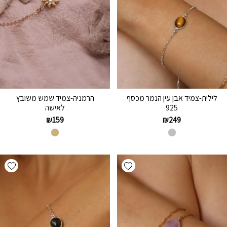
לילית-צמיד אבן עין הנמר מכסף
הרמניה-צמיד שמש משובץ
925
לאישה
₪
159
₪
249
hlist
Add wishlist