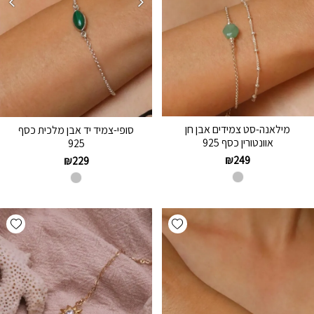
מילאנה-סט צמידים אבן חן
סופי-צמיד יד אבן מלכית כסף
אוונטורין כסף 925
925
₪
249
₪
229
hlist
Add wishlist