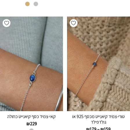
hlist
Add wishlist
טורי-צמיד קיאנייט מכסף 925 או
קאי-צמיד כסף קיאנייט כחולה
גולדפילד
₪
229
₪
179
–
₪
159