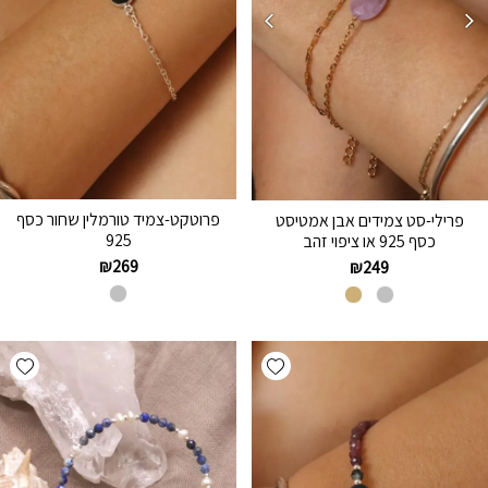
פרוטקט-צמיד טורמלין שחור כסף
פרילי-סט צמידים אבן אמטיסט
925
כסף 925 או ציפוי זהב
₪
269
₪
249
hlist
Add wishlist