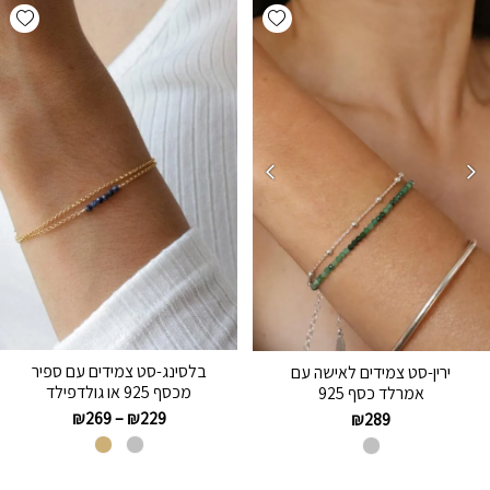
hlist
Add wishlist
בלסינג-סט צמידים עם ספיר
ירין-סט צמידים לאישה עם
מכסף 925 או גולדפילד
אמרלד כסף 925
₪
269
–
₪
229
₪
289