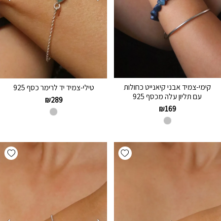
קימי-צמיד אבני קיאנייט כחולות
טילי-צמיד יד לרימר כסף 925
עם תליון עלה מכסף 925
₪
289
₪
169
hlist
Add wishlist