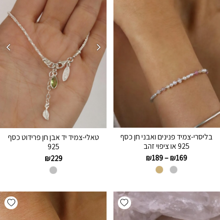
בליסרי-צמיד פנינים ואבני חן כסף
טאלי-צמיד יד אבן חן פרידוט כסף
925 או ציפוי זהב
925
₪
189
–
₪
169
₪
229
hlist
Add wishlist