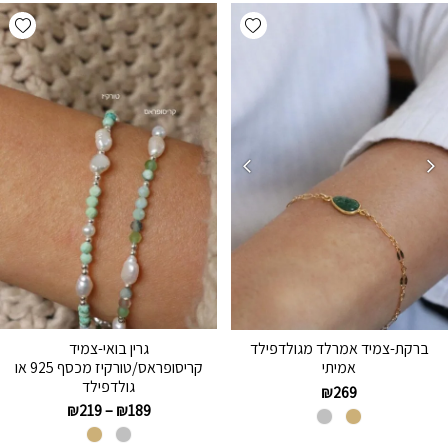
hlist
Add wishlist
גרין בואי-צמיד
ברקת-צמיד אמרלד מגולדפילד
קריסופראס/טורקיז מכסף 925 או
אמיתי
גולדפילד
₪
269
₪
219
–
₪
189