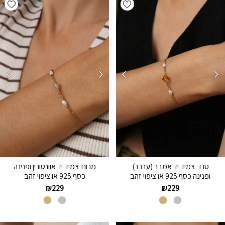
hlist
Add wishlist
סנד-צמיד יד אמבר (ענבר)
מרום-צמיד יד אוונטורין ופנינה
ופנינה כסף 925 או ציפוי זהב
כסף 925 או ציפוי זהב
₪
229
₪
229