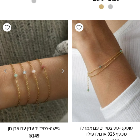
hlist
Add wishlist
טוסקני-סט צמידים עם אמרלד
גיישה-צמיד יד עדין עם אבן חן
מכסף 925 או גולדפילד
₪
149