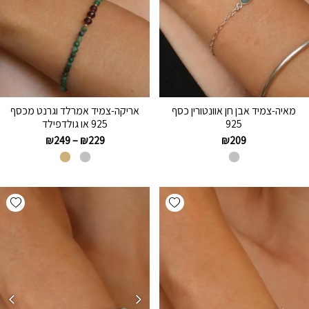
מאיה-צמיד אבן חן אוונטורין כסף
אריקה-צמיד אמרלד וגרנט מכסף
925
925 או גולדפילד
₪
249
–
₪
229
₪
209
hlist
Add wishlist