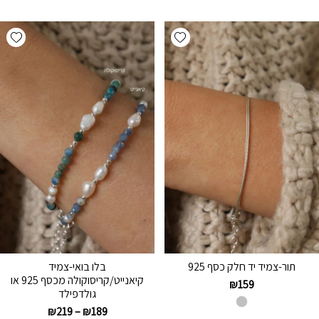
hlist
Add wishlist
תור-צמיד יד חלק כסף 925
בלו בואי-צמיד
קיאנייט/קריסוקולה מכסף 925 או
₪
159
גולדפילד
₪
219
–
₪
189