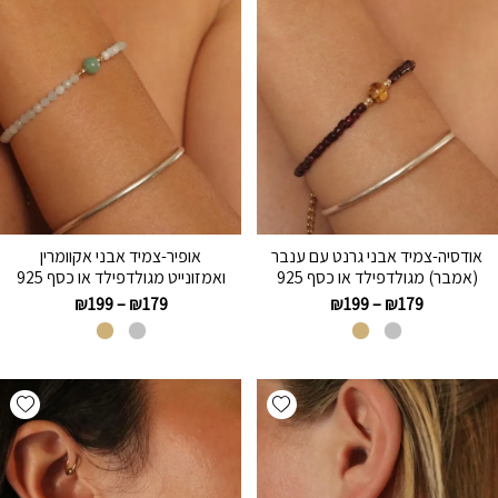
אודסיה-צמיד אבני גרנט עם ענבר
אופיר-צמיד אבני אקוומרין
(אמבר) מגולדפילד או כסף 925
ואמזונייט מגולדפילד או כסף 925
₪
199
–
₪
179
₪
199
–
₪
179
hlist
Add wishlist