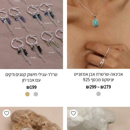
אכינאה-שרשרת אבן אמזונייט
טרז’ר-עגילי חישוק קטנים ודקים
יוניסקס מכסף 925
עם אבני חן
₪
299
–
₪
279
₪
199
hlist
Add wishlist