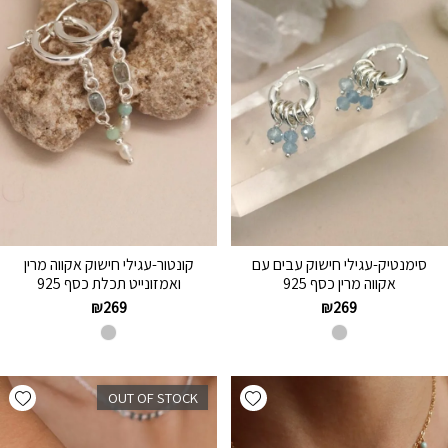
סימנטיק-עגילי חישוק עבים עם
קונטור-עגילי חישוק אקווה מרין
אקווה מרין כסף 925
ואמזונייט תכלת כסף 925
₪
269
₪
269
hlist
Add wishlist
OUT OF STOCK