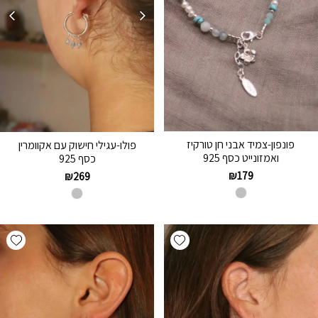
פונפון-צמיד אבני חן טורקיז
פולו-עגילי חישוק עם אקוומרין
ואמזונייט כסף 925
כסף 925
₪
179
₪
269
hlist
Add wishlist