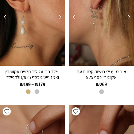
אייריס-עגילי חישוק קטנים עם
וויילד ברי-עגילים תלויים אקוומרין
אקוומרין כסף 925
ואמזונייט מכסף 925/גולדפילד
₪
199
–
₪
179
₪
269
hlist
Add wishlist