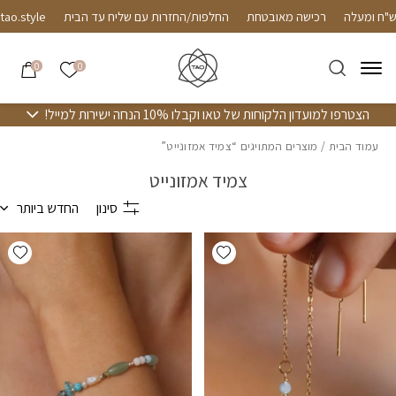
חזרה למעלה
Skip to Conten
 ב-450 ש"ח ומעלה
רכישה מאובטחת
החלפות/החזרות עם שליח עד ה
הרשימה שלי
0
0
הצטרפו למועדון הלקוחות של טאו וקבלו 10% הנחה ישירות למייל!
עמוד הבית
/ מוצרים המתויגים “צמיד אמזונייט”
צמיד אמזונייט
סינון
החדש ביותר
hlist
Add wishlist