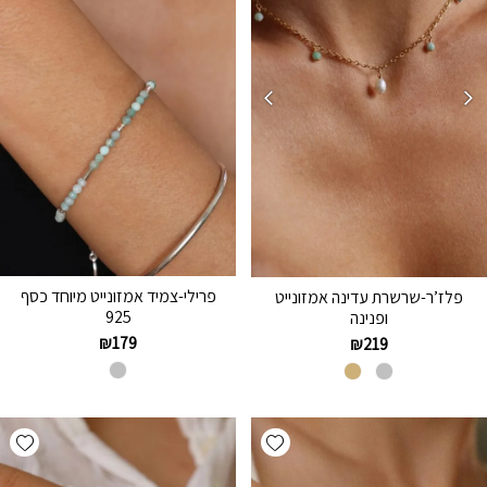
פרילי-צמיד אמזונייט מיוחד כסף
פלז’ר-שרשרת עדינה אמזונייט
925
ופנינה
₪
179
₪
219
hlist
Add wishlist