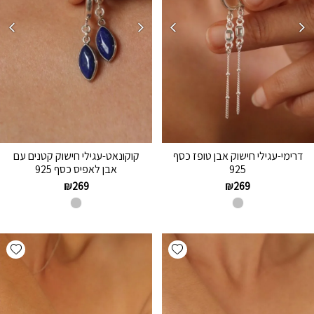
דרימי-עגילי חישוק אבן טופז כסף
קוקונאט-עגילי חישוק קטנים עם
925
אבן לאפיס כסף 925
₪
269
₪
269
hlist
Add wishlist