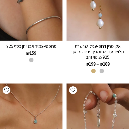
אקוומרין דרופ-עגילי שרשרת
פרופסי-צמיד אבני חן כסף 925
תלויים עם אקוומרין ופנינה מכסף
₪
159
925/ציפוי זהב
₪
199
–
₪
189
hlist
Add wishlist