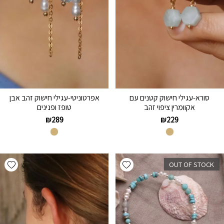
סורא-עגילי חישוק קטנים עם
אפרטוניטי-עגילי חישוק זהב אבן
אקוומרין ציפוי זהב
טופז ופנינים
₪
289
₪
229
hlist
Add wishlist
OUT OF STOCK