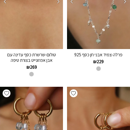
פרלה-צמיד אבני חן כסף 925
טולום-שרשרת כסף עדינה עם
אבן אמזונייט בצורת טיפה
₪
229
₪
269
hlist
Add wishlist