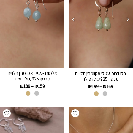
אלמונד-עגילי אקוומרין תלויים
בלו דרופ-עגילי אקוומרין תלויים
מכסף 925/גולדפילד
מכסף 925/גולדפילד
₪
189
–
₪
159
₪
199
–
₪
169
hlist
Add wishlist