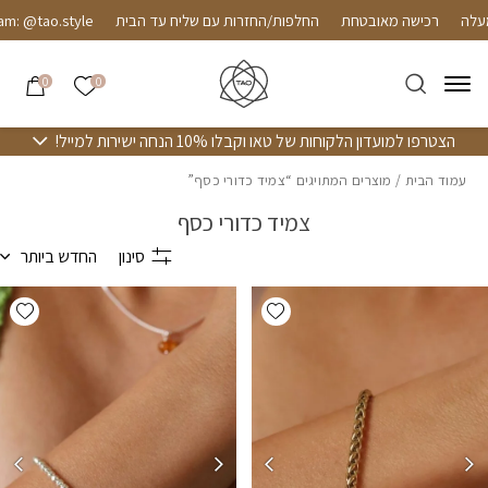
חזרה למעלה
Skip to Conten
רכישה מאובטחת
החלפות/החזרות עם שליח עד הבית
m: @tao.style
הרשימה שלי
0
0
הצטרפו למועדון הלקוחות של טאו וקבלו 10% הנחה ישירות למייל!
עמוד הבית
/ מוצרים המתויגים “צמיד כדורי כסף”
צמיד כדורי כסף
סינון
החדש ביותר
hlist
Add wishlist