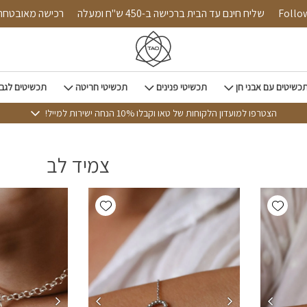
Follow u
שליח חינם עד הבית ברכישה ב-450 ש"ח ומעלה
רכישה מאוב
כשיטים עם אבני חן
תכשיטי פנינים
תכשיטי חריטה
תכשיטים לגב
הצטרפו למועדון הלקוחות של טאו וקבלו 10% הנחה ישירות למייל!
צמיד לב
Add wishlist
Add wishlist