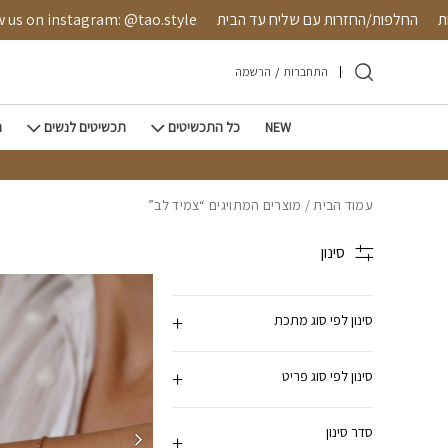
חזרה למעלה
Skip to Conten
טחת
החלפות/החזרות עם שליח עד הבית
s on instagram: @tao.style
התחברות
/
הרשמה
NEW
כל התכשיטים
תכשיטים לנשים
ת
עמוד הבית
/ מוצרים המתויגים “צמיד לב”
סינון
סינון לפי סוג מתכת
סינון לפי סוג פריט
סדר סינון