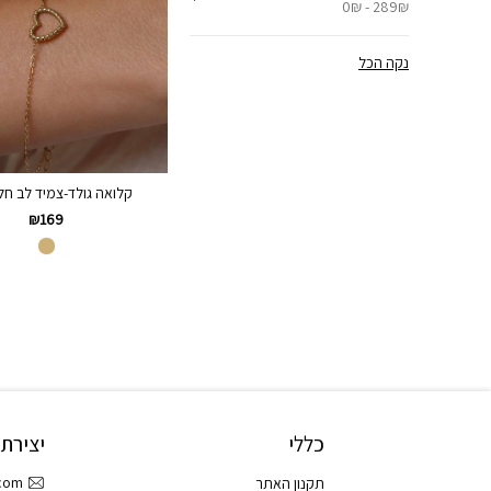
0₪ - 289₪
נקה הכל
קלואה גולד-צמיד לב חל
₪
169
כללי
יצירת
.com
תקנון האתר