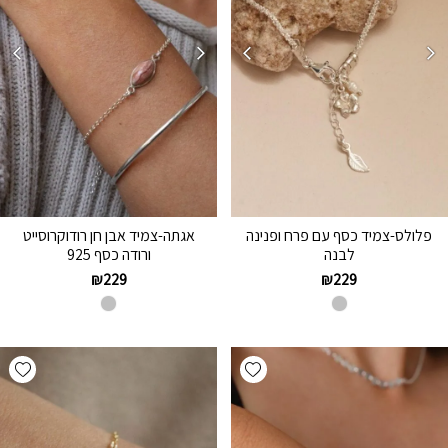
פלולס-צמיד כסף עם פרח ופנינה
אגתה-צמיד אבן חן רודוקרוסייט
לבנה
ורודה כסף 925
₪
229
₪
229
hlist
Add wishlist