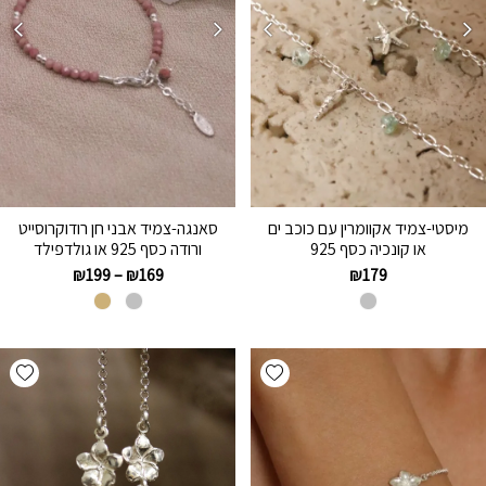
מיסטי-צמיד אקוומרין עם כוכב ים
סאנגה-צמיד אבני חן רודוקרוסייט
או קונכיה כסף 925
ורודה כסף 925 או גולדפילד
₪
199
–
₪
169
₪
179
hlist
Add wishlist