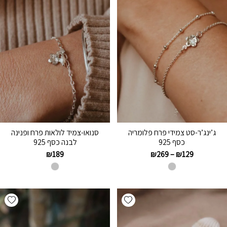
ג’ינג’ר-סט צמידי פרח פלומריה
סנואו-צמיד לולאות פרח ופנינה
כסף 925
לבנה כסף 925
₪
189
₪
269
–
₪
129
hlist
Add wishlist