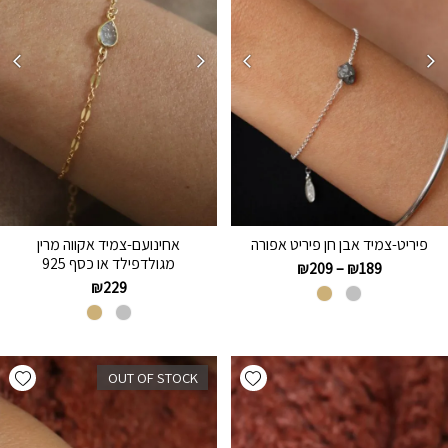
פיריט-צמיד אבן חן פיריט אפורה
אחינועם-צמיד אקווה מרין
מגולדפילד או כסף 925
₪
209
–
₪
189
₪
229
hlist
Add wishlist
OUT OF STOCK