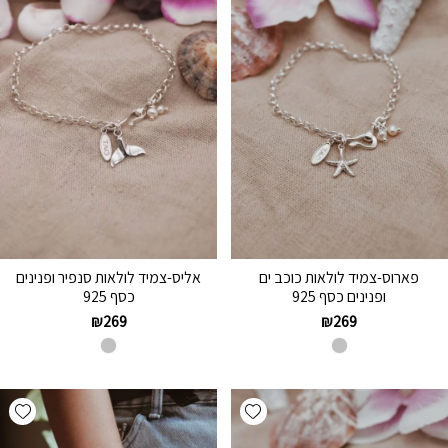
פארוס-צמיד לולאות כוכב ים
אליס-צמיד לולאות סנפיר ופנינים
ופנינים כסף 925
כסף 925
₪
269
₪
269
hlist
Add wishlist