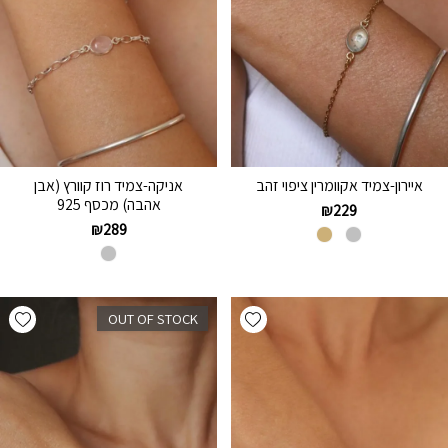
איירון-צמיד אקוומרין ציפוי זהב
אניקה-צמיד רוז קוורץ (אבן
אהבה) מכסף 925
₪
229
₪
289
hlist
Add wishlist
OUT OF STOCK