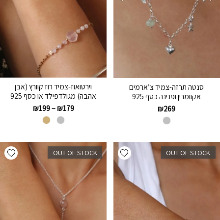
וירטואוז-צמיד רוז קוורץ (אבן
סנטה תרזה-צמיד צ’ארמים
אהבה) מגולדפילד או כסף 925
אקוומרין ופנינה כסף 925
₪
199
–
₪
179
₪
269
hlist
Add wishlist
OUT OF STOCK
OUT OF STOCK