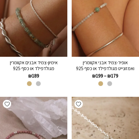
אופיר-צמיד אבני אקוומרין
אימיון-צמיד אבנים אקוומרין
ואמזונייט מגולדפילד או כסף 925
מגולדפילד או כסף 925
₪
189
₪
199
–
₪
179
hlist
Add wishlist