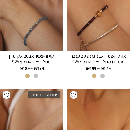
אודסיה-צמיד אבני גרנט עם ענבר
קאווה-צמיד אבנים אקוומרין
(אמבר) מגולדפילד או כסף 925
מגולדפילד או כסף 925
₪
189
–
₪
179
₪
199
–
₪
179
hlist
Add wishlist
OUT OF STOCK