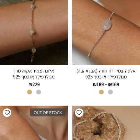
אלונה-צמיד רוז קוורץ (אבן אהבה)
אלונה-צמיד אקווה מרין
מגולדפילד או כסף 925
מגולדפילד או כסף 925
₪
229
₪
189
–
₪
169
hlist
Add wishlist
OUT OF STOCK