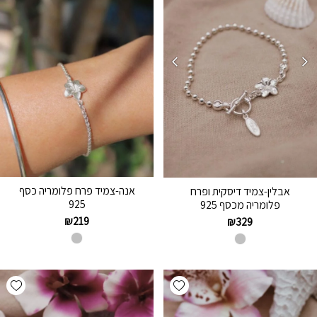
אנה-צמיד פרח פלומריה כסף
אבלין-צמיד דיסקית ופרח
925
פלומריה מכסף 925
₪
219
₪
329
hlist
Add wishlist