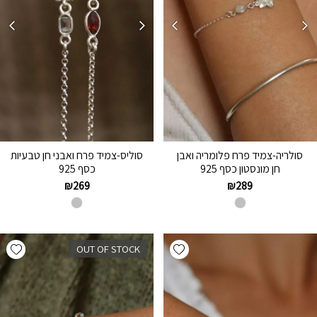
סולריה-צמיד פרח פלומריה ואבן
סוליס-צמיד פרח ואבני חן טבעיות
חן מונסטון כסף 925
כסף 925
₪
269
₪
289
hlist
Add wishlist
OUT OF STOCK