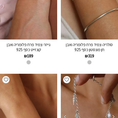
סולריה-צמיד פרח פלומריה ואבן
גייזר-צמיד פרח פלומריה ואבן
חן מונסטון כסף 925
קונזייט כסף 925
₪
189
₪
319
hlist
Add wishlist