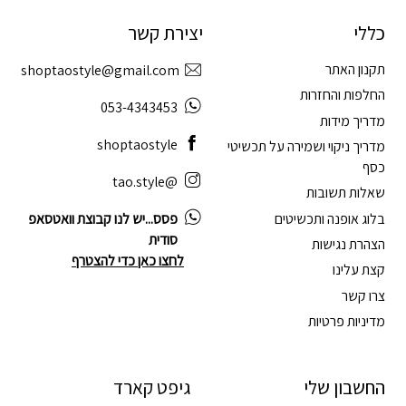
כללי
יצירת קשר
תקנון האתר
shoptaostyle@gmail.com
החלפות והחזרות
053-4343453
מדריך מידות
shoptaostyle
מדריך ניקוי ושמירה על תכשיטי
כסף
@tao.style
שאלות תשובות
בלוג אופנה ותכשיטים
פסס...יש לנו קבוצת וואטסאפ
סודית
הצהרת נגישות
לחצו כאן כדי להצטרף
קצת עלינו
צרו קשר
מדיניות פרטיות
החשבון שלי
גיפט קארד