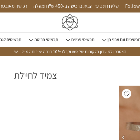
Follow u
שליח חינם עד הבית ברכישה ב-450 ש"ח ומעלה
רכישה מאוב
כשיטים עם אבני חן
תכשיטי פנינים
תכשיטי חריטה
תכשיטים לגב
הצטרפו למועדון הלקוחות של טאו וקבלו 10% הנחה ישירות למייל!
צמיד לחיילת
Add wishlist