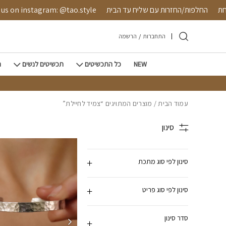
חזרה למעלה
Skip to Conten
טחת
החלפות/החזרות עם שליח עד הבית
s on instagram: @tao.style
התחברות
/
הרשמה
NEW
כל התכשיטים
תכשיטים לנשים
ת
עמוד הבית
/ מוצרים המתויגים “צמיד לחיילת”
סינון
סינון לפי סוג מתכת
סינון לפי סוג פריט
סדר סינון