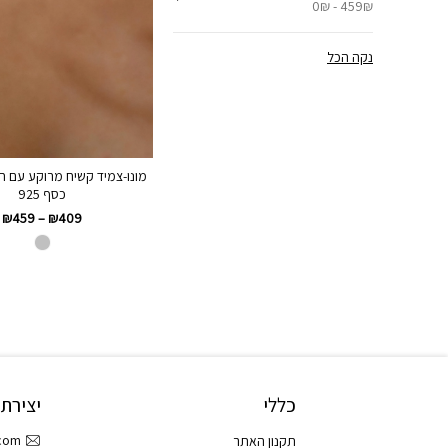
0₪ - 459₪
נקה הכל
מונו-צמיד קשיח מרוקע עם ח
כסף 925
₪
459
–
₪
409
כללי
יצירת
.com
תקנון האתר