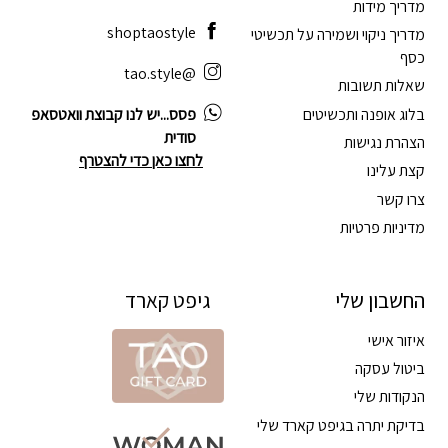
מדריך מידות
shoptaostyle
מדריך ניקוי ושמירה על תכשיטי
כסף
@tao.style
שאלות תשובות
בלוג אופנה ותכשיטים
פסס...יש לנו קבוצת וואטסאפ
סודית
הצהרת נגישות
לחצו כאן כדי להצטרף
קצת עלינו
צרו קשר
מדיניות פרטיות
החשבון שלי
גיפט קארד
איזור אישי
ביטול עסקה
הנקודות שלי
בדיקת יתרה בגיפט קארד שלי