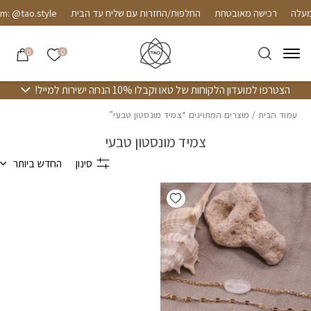
חזרה למעלה
Skip to Conten
רכישה מאובטחת
החלפות/החזרות עם שליח עד הבית
m: @tao.style
הרשימה שלי
0
0
הצטרפו למועדון הלקוחות של טאו וקבלו 10% הנחה ישירות למייל!
עמוד הבית
/ מוצרים המתויגים “צמיד מונסטון טבעי”
צמיד מונסטון טבעי
סינון
החדש ביותר
Add wishlist