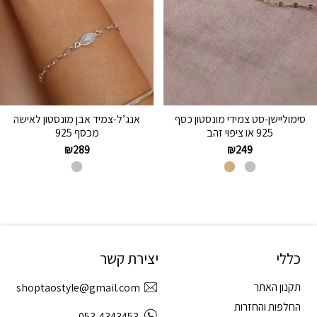
סימוליישן-סט צמידי מונסטון כסף
אנג’ל-צמיד אבן מונסטון לאישה
925 או ציפוי זהב
מכסף 925
₪
289
₪
249
כללי
יצירת קשר
תקנון האתר
shoptaostyle@gmail.com
החלפות והחזרות
053-4343453