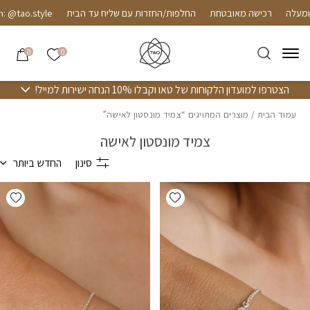
חזרה למעלה
Skip to Conten
רכישה מאובטחת
החלפות/החזרות עם שליח עד הבית
@tao.style
הרשימה שלי
0
0
הצטרפו למועדון הלקוחות של טאו וקבלו 10% הנחה ישירות למייל!
עמוד הבית
/ מוצרים המתויגים “צמיד מונסטון לאישה”
צמיד מונסטון לאישה
סינון
החדש ביותר
hlist
Add wishlist