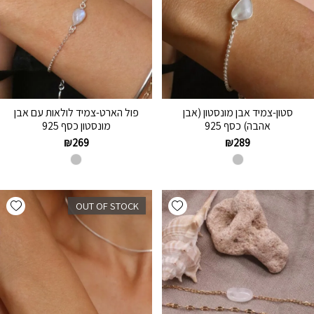
סטון-צמיד אבן מונסטון (אבן
פול הארט-צמיד לולאות עם אבן
אהבה) כסף 925
מונסטון כסף 925
₪
269
₪
289
hlist
Add wishlist
OUT OF STOCK