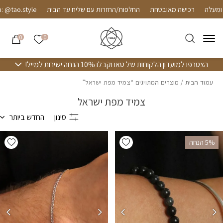
חזרה למעלה
Skip to Conten
רכישה מאובטחת
החלפות/החזרות עם שליח עד הבית
tao.style
הרשימה שלי
0
0
הצטרפו למועדון הלקוחות של טאו וקבלו 10% הנחה ישירות למייל!
עמוד הבית
/ מוצרים המתויגים “צמיד מפת ישראל”
צמיד מפת ישראל
סינון
החדש ביותר
hlist
Add wishlist
‫5% הנחה