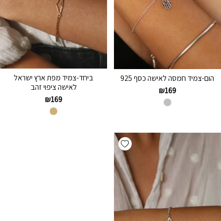
ביחד-צמיד מפת ארץ ישראל
הום-צמיד חמסה לאישה כסף 925
לאישה ציפוי זהב
₪
169
₪
169
Add wishlist