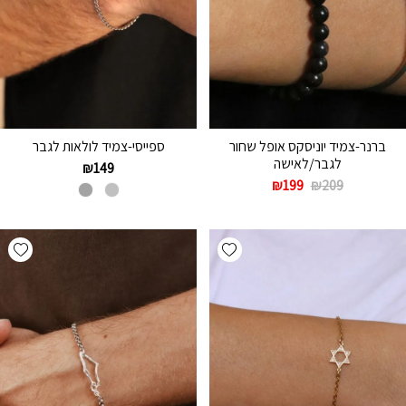
ברנר-צמיד יוניסקס אופל שחור
ספייסי-צמיד לולאות לגבר
לגבר/לאישה
₪
149
₪
199
₪
209
hlist
Add wishlist