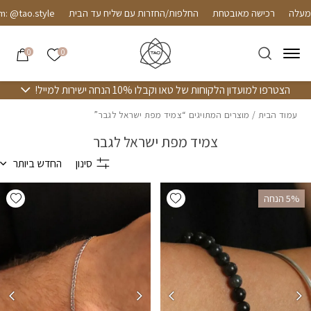
חזרה למעלה
Skip to Conten
רכישה מאובטחת
החלפות/החזרות עם שליח עד הבית
: @tao.style
הרשימה שלי
0
0
הצטרפו למועדון הלקוחות של טאו וקבלו 10% הנחה ישירות למייל!
עמוד הבית
/ מוצרים המתויגים “צמיד מפת ישראל לגבר”
צמיד מפת ישראל לגבר
סינון
החדש ביותר
hlist
Add wishlist
‫5% הנחה