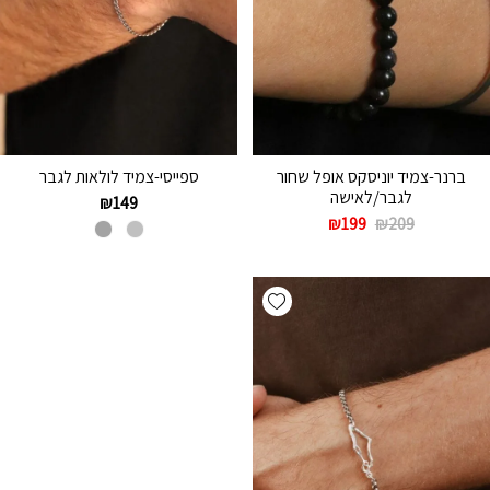
ברנר-צמיד יוניסקס אופל שחור
ספייסי-צמיד לולאות לגבר
לגבר/לאישה
₪
149
₪
199
₪
209
Add wishlist