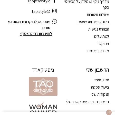
shoptaostyle
מדריך ניקוי ושמירה על תכשיטי
כסף
@tao.style
שאלות תשובות
בלוג אופנה ותכשיטים
פסס...יש לנו קבוצת וואטסאפ
סודית
הצהרת נגישות
לחצו כאן כדי להצטרף
קצת עלינו
צרו קשר
מדיניות פרטיות
החשבון שלי
גיפט קארד
איזור אישי
ביטול עסקה
הנקודות שלי
בדיקת יתרה בגיפט קארד שלי