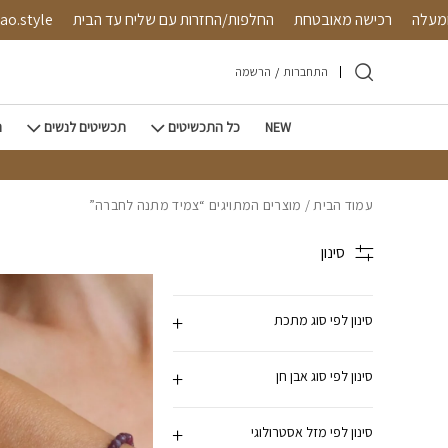
חזרה למעלה
Skip to Conten
450 ש"ח ומעלה
רכישה מאובטחת
החלפות/החזרות עם שליח ע
התחברות
/
הרשמה
NEW
כל התכשיטים
תכשיטים לנשים
ת
עמוד הבית
/ מוצרים המתויגים “צמיד מתנה לחברה”
סינון
סינון לפי סוג מתכת
סינון לפי סוג אבן חן
סינון לפי מזל אסטרולוגי