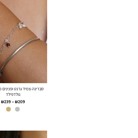
גולדפילד
₪
239
–
₪
209