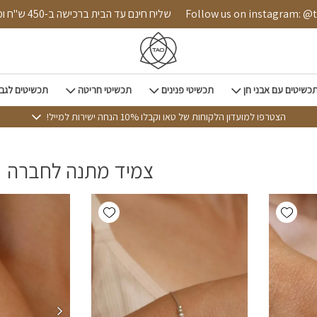
ד הבית
Follow us on instagram: @tao.style
שליח חינם עד הבית ברכישה ב-0
כשיטים עם אבני חן
תכשיטי פנינים
תכשיטי חריטה
תכשיטים לגב
הצטרפו למועדון הלקוחות של טאו וקבלו 10% הנחה ישירות למייל!
צמיד מתנה לחברה
Add wishlist
Add wishlist