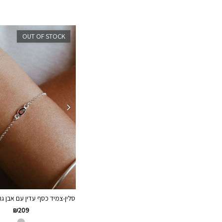
OUT OF STOCK
סלין-צמיד כסף עדין עם אבן גרנט
₪
209