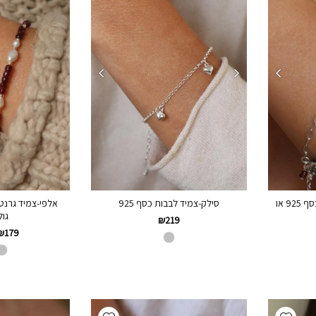
סברינה-צמיד גרנט ופנינים כסף 925 או
סילק-צמיד לבבות כסף 925
גול
₪
219
₪
179
Add wishlist
Add wishlist