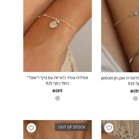
אמיליה-צמיד כדוריות עם צדף ו”אופל”
ומריה ואבן חן מונסטון
כחול כסף 925
925
₪
169
₪
28
Add wishlist
Add wishlist
OUT OF STOCK