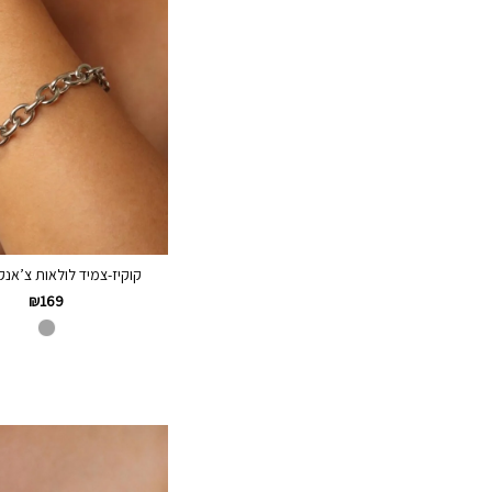
קוקיז-צמיד לולאות צ’אנק
₪
169