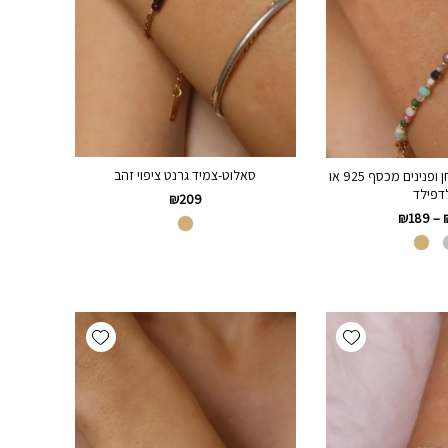
סאלוט-צמיד גרנט ציפוי זהב
אננדה-צמיד אבני חן ופנינים מכסף 925 או
דפילד
₪
209
₪
189
–
Add wishlist
Add wishlist