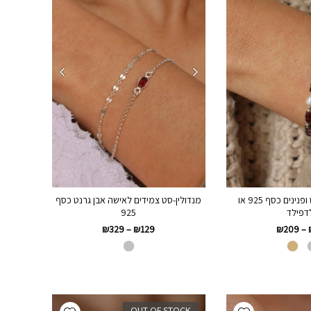
אלפי-צמיד גרנט ופנינים כסף 925 או
מנדולין-סט צמידים לאישה אבן גרנט כסף
דפילד
925
₪
209
–
₪
329
–
₪
129
Add wishlist
Add wishlist
OUT OF STOCK