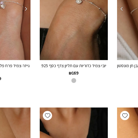
יובי-צמיד כדוריות עם תליון צדף כסף 925
ן חן מונסטון
גייזר-צמיד פרח פלו
₪
169
9
Add wishlist
Add wishlist