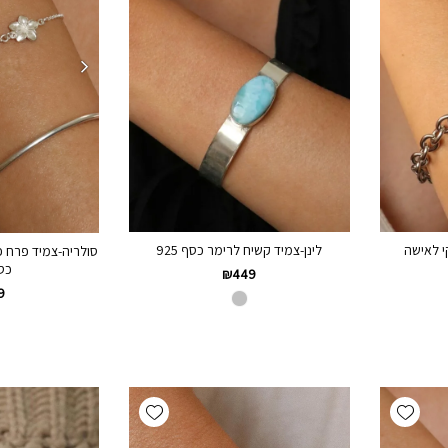
י לאישה
לינן-צמיד קשיח לרימר כסף 925
סולריה-צמיד פרח פל
כסף 
₪
449
9
Add wishlist
Add wishlist