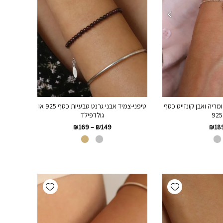
טיפני-צמיד אבני גרנט טבעיות כסף 925 או
מריה ואבן קונזייט כסף
גולדפילד
925
₪
169
–
₪
149
₪
18
Add wishlist
Add wishlist