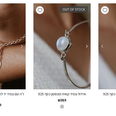
Add wishlist
Add wishlist
OUT OF STOCK
ף 925
איידול-צמיד קשיח מונסטון כסף 925
ז’ה טם-צמיד יד לו
₪
389
9