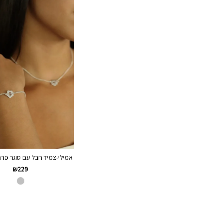
אמילי-צמיד חבל עם סוגר פרח מ
₪
229