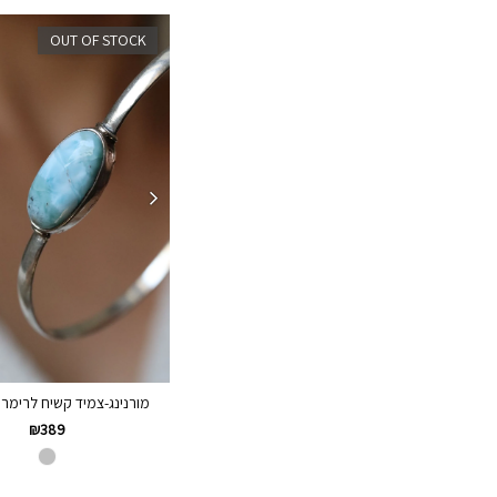
OUT OF STOCK
מורנינג-צמיד קשיח לרימר כס
₪
389