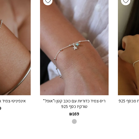
כסף 925
ריס-צמיד כדוריות עם כוכב קטן ו”אופל”
אינפיניטי-צמיד אי
טורקיז כסף 925
9
₪
169