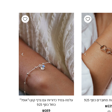
Add wishlist
Add wishlist
ת מחוברים כסף 925
עלמה-צמיד כדוריות עם צדף קטן ו”אופל”
כחול כסף 925
₪
22
₪
169