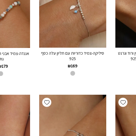
ורוד וגרנט
סיליקה-צמיד כדוריות עם תליון עלה כסף
925
גול
₪
169
₪
179
Add wishlist
Add wishlist