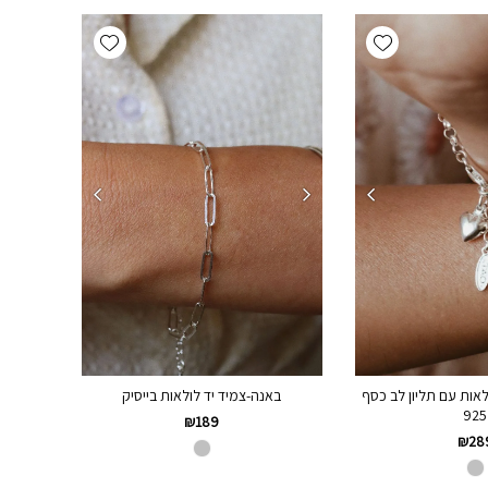
Add wishlist
Add wishlist
לאות עם תליון לב כסף
באנה-צמיד יד לולאות בייסיק
925
₪
189
₪
28