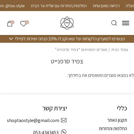
חזרה למעלה
Skip to Conten
רכישה מאובטחת
החלפות/החזרות עם שליח עד הבית
am: @tao.style
הרשימה שלי
0
0
הצטרפו למועדון הלקוחות של טאו וקבלו 10% הנחה ישירות למייל!
עמוד הבית
/ מוצרים המתויגים “צמיד סרפנייט”
צמיד סרפנייט
לא נמצאו מוצרים התואמים את בחירתך.
כללי
יצירת קשר
תקנון האתר
shoptaostyle@gmail.com
החלפות והחזרות
053-4343453