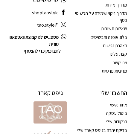
053-4343453
מדריך מידות
shoptaostyle
מדריך ניקוי ושמירה על תכשיטי
כסף
@tao.style
שאלות תשובות
בלוג אופנה ותכשיטים
פסס...יש לנו קבוצת וואטסאפ
סודית
הצהרת נגישות
לחצו כאן כדי להצטרף
קצת עלינו
צרו קשר
מדיניות פרטיות
החשבון שלי
גיפט קארד
איזור אישי
ביטול עסקה
הנקודות שלי
בדיקת יתרה בגיפט קארד שלי