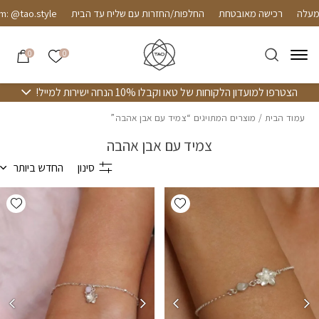
חזרה למעלה
Skip to Conten
רכישה מאובטחת
החלפות/החזרות עם שליח עד הבית
 @tao.style
הרשימה שלי
0
0
הצטרפו למועדון הלקוחות של טאו וקבלו 10% הנחה ישירות למייל!
עמוד הבית
/ מוצרים המתויגים “צמיד עם אבן אהבה”
צמיד עם אבן אהבה
סינון
החדש ביותר
hlist
Add wishlist