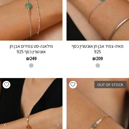
מאיה-צמיד אבן חן אוונטורין כסף
מילאנה-סט צמידים אבן חן
925
אוונטורין כסף 925
₪
249
₪
209
hlist
Add wishlist
OUT OF STOCK