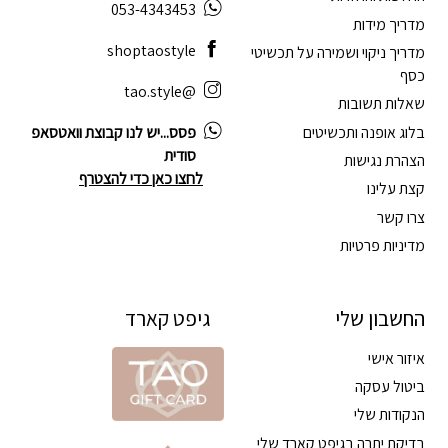
053-4343453
מדריך מידות
shoptaostyle
מדריך ניקוי ושמירה על תכשיטי
כסף
@tao.style
שאלות תשובות
בלוג אופנה ותכשיטים
פסס...יש לנו קבוצת וואטסאפ
סודית
הצהרת נגישות
לחצו כאן כדי להצטרף
קצת עלינו
צרו קשר
מדיניות פרטיות
החשבון שלי
גיפט קארד
איזור אישי
ביטול עסקה
הנקודות שלי
בדיקת יתרה בגיפט קארד שלי