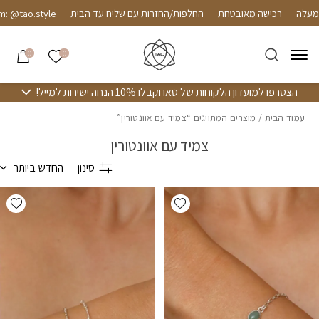
חזרה למעלה
Skip to Conten
רכישה מאובטחת
החלפות/החזרות עם שליח עד הבית
@tao.style
הרשימה שלי
0
0
הצטרפו למועדון הלקוחות של טאו וקבלו 10% הנחה ישירות למייל!
עמוד הבית
/ מוצרים המתויגים “צמיד עם אוונטורין”
צמיד עם אוונטורין
סינון
החדש ביותר
hlist
Add wishlist