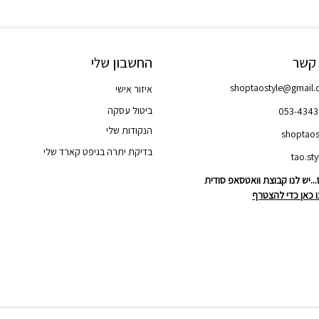
 קשר
החשבון שלי
shoptaostyle@gmail
איזור אישי
ביטול עסקה
053-434
הנקודות שלי
shoptaos
בדיקת יתרה בגיפט קארד שלי
..יש לנו קבוצת וואטסאפ סודית
 כאן כדי להצטרף