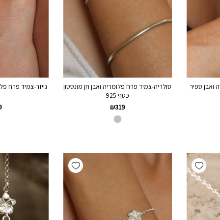
 ואבן ספיר
סולריה-צמיד פרח פלומריה ואבן חן מונסטון
גייזר-צמיד פרח פלו
כסף 925
9
₪
319
Add wishlist
Add wishlist