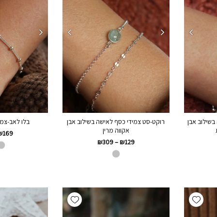
בשילוב אבן
רוקט-סט צמידי כסף לאישה בשילוב אבן
בלו לאב-צמי
אקווה מרין
₪
169
₪
309
–
₪
129
Add wishlist
Add wishlist