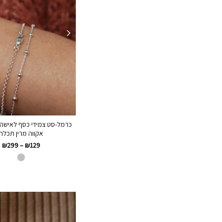
כרמל-סט צמידי כסף לאישה 
אקווה מרין תכלת
₪
299
–
₪
129