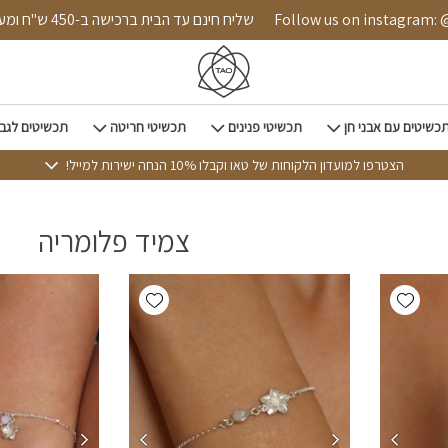
Follow us on instagram: @tao.style
שליח חינם עד הבית ברכישה ב-450 ש"ח ומעלה
כשיטים עם אבני חן
תכשיטי פנינים
תכשיטי חריטה
תכשיטים לגב
הצטרפו למועדון הלקוחות של טאו וקבלו 10% הנחה ישירות למייל!
צמיד פלומריה
Add wishlist
Add wishlist