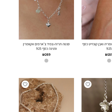
מריה ואבן קונזייט כסף
סנטה תרזה-צמיד צ’ארמים אקוומרין
925
ופנינה כסף 925
₪
269
₪
18
Add wishlist
Add wishlist