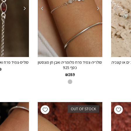
ים או קונכיה
סולריה-צמיד פרח פלומריה ואבן חן מונסטון
סוליס-צמיד פרח ואבנ
כסף 925
9
₪
289
Add wishlist
Add wishlist
OUT OF STOCK