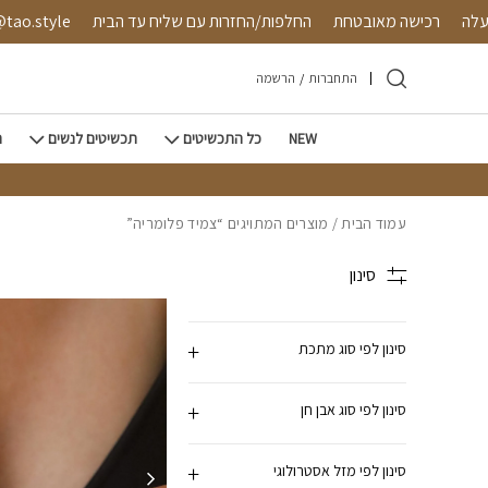
חזרה למעלה
Skip to Conten
ה
רכישה מאובטחת
החלפות/החזרות עם שליח עד הבית
התחברות
/
הרשמה
NEW
כל התכשיטים
תכשיטים לנשים
ת
עמוד הבית
/ מוצרים המתויגים “צמיד פלומריה”
סינון
סינון לפי סוג מתכת
סינון לפי סוג אבן חן
סינון לפי מזל אסטרולוגי