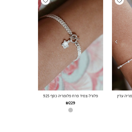
פלורל-צמיד פרח פלומריה כסף 925
ריה עדין
₪
229