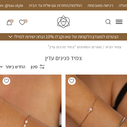
חזרה למעלה
Skip to Conten
רכישה מאובטחת
החלפות/החזרות עם שליח עד הבית
m: @tao.style
הרשימה שלי
0
0
הצטרפו למועדון הלקוחות של טאו וקבלו 10% הנחה ישירות למייל!
עמוד הבית
/ מוצרים המתויגים “צמיד פנינים עדין”
צמיד פנינים עדין
סינון
החדש ביותר
hlist
Add wishlist