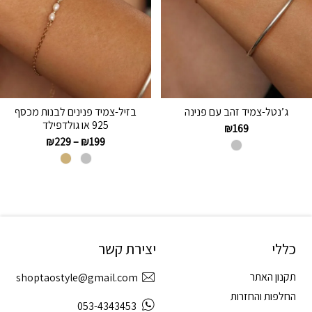
ג’נטל-צמיד זהב עם פנינה
בזיל-צמיד פנינים לבנות מכסף
925 או גולדפילד
₪
169
₪
229
–
₪
199
כללי
יצירת קשר
תקנון האתר
shoptaostyle@gmail.com
החלפות והחזרות
053-4343453