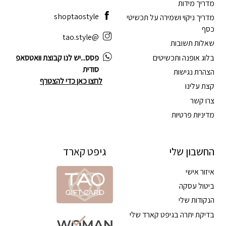
מדריך מידות
shoptaostyle
מדריך ניקוי ושמירה על תכשיטי
כסף
@tao.style
שאלות תשובות
בלוג אופנה ותכשיטים
פסס...יש לנו קבוצת וואטסאפ
סודית
הצהרת נגישות
לחצו כאן כדי להצטרף
קצת עלינו
צרו קשר
מדיניות פרטיות
החשבון שלי
גיפט קארד
איזור אישי
ביטול עסקה
הנקודות שלי
בדיקת יתרה בגיפט קארד שלי