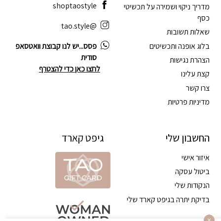
shoptaostyle
מדריך ניקוי ושמירה על תכשיטי
כסף
@tao.style
שאלות תשובות
בלוג אופנה ותכשיטים
פסס...יש לנו קבוצת וואטסאפ
סודית
הצהרת נגישות
לחצו כאן כדי להצטרף
קצת עלינו
צרו קשר
מדיניות פרטיות
החשבון שלי
גיפט קארד
איזור אישי
ביטול עסקה
הנקודות שלי
בדיקת יתרה בגיפט קארד שלי