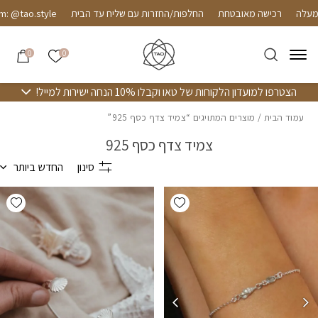
חזרה למעלה
Skip to Conten
רכישה מאובטחת
החלפות/החזרות עם שליח עד הבית
@tao.style
הרשימה שלי
0
0
הצטרפו למועדון הלקוחות של טאו וקבלו 10% הנחה ישירות למייל!
עמוד הבית
/ מוצרים המתויגים “צמיד צדף כסף 925”
צמיד צדף כסף 925
סינון
החדש ביותר
hlist
Add wishlist