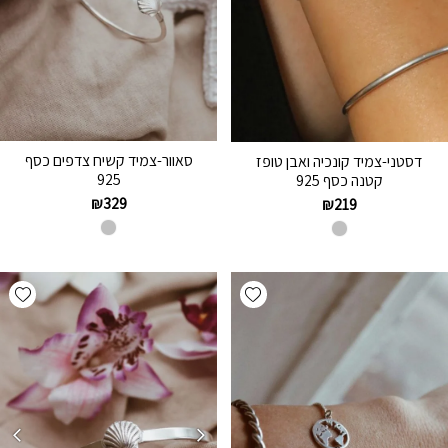
סאוור-צמיד קשיח צדפים כסף
דסטני-צמיד קונכיה ואבן טופז
925
קטנה כסף 925
₪
329
₪
219
hlist
Add wishlist