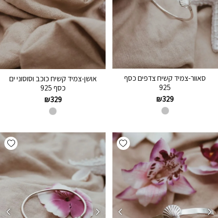
סאוור-צמיד קשיח צדפים כסף
אושן-צמיד קשיח כוכב וסוסוני ים
925
כסף 925
₪
329
₪
329
hlist
Add wishlist