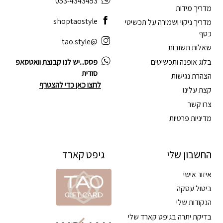
053-4343453
מדריך מידות
shoptaostyle
מדריך ניקוי ושמירה על תכשיטי
כסף
@tao.style
שאלות תשובות
בלוג אופנה ותכשיטים
פסס...יש לנו קבוצת וואטסאפ
סודית
הצהרת נגישות
לחצו כאן כדי להצטרף
קצת עלינו
צרו קשר
מדיניות פרטיות
החשבון שלי
גיפט קארד
איזור אישי
ביטול עסקה
הנקודות שלי
בדיקת יתרה בגיפט קארד שלי