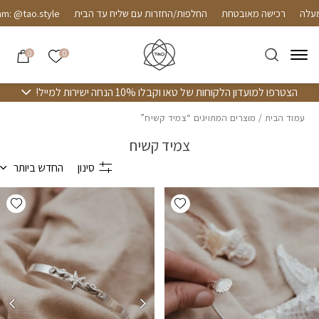
חזרה למעלה
Skip to Conten
רכישה מאובטחת
החלפות/החזרות עם שליח עד הבית
: @tao.style
הרשימה שלי
0
0
הצטרפו למועדון הלקוחות של טאו וקבלו 10% הנחה ישירות למייל!
עמוד הבית
/ מוצרים המתויגים “צמיד קשיח”
צמיד קשיח
סינון
החדש ביותר
hlist
Add wishlist