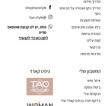
מדריך מידות
shoptaostyle
מדריך ניקוי ושמירה על תכשיטי
כסף
@tao.style
שאלות תשובות
בלוג אופנה ותכשיטים
פסס...יש לנו קבוצת וואטסאפ
סודית
הצהרת נגישות
לחצו כאן כדי להצטרף
קצת עלינו
צרו קשר
מדיניות פרטיות
החשבון שלי
גיפט קארד
איזור אישי
ביטול עסקה
הנקודות שלי
בדיקת יתרה בגיפט קארד שלי