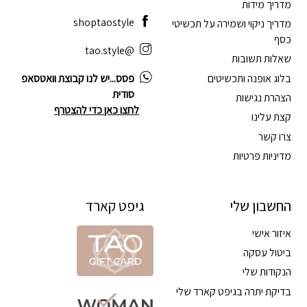
מדריך מידות
shoptaostyle
מדריך ניקוי ושמירה על תכשיטי
כסף
@tao.style
שאלות תשובות
בלוג אופנה ותכשיטים
פסס...יש לנו קבוצת וואטסאפ
סודית
הצהרת נגישות
לחצו כאן כדי להצטרף
קצת עלינו
צרו קשר
מדיניות פרטיות
החשבון שלי
גיפט קארד
איזור אישי
ביטול עסקה
הנקודות שלי
בדיקת יתרה בגיפט קארד שלי