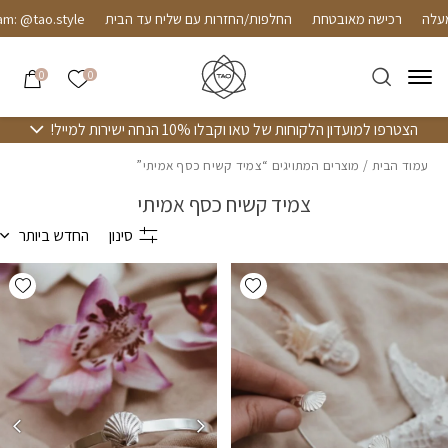
חזרה למעלה
Skip to Conten
רכישה מאובטחת
החלפות/החזרות עם שליח עד הבית
m: @tao.style
הרשימה שלי
0
0
הצטרפו למועדון הלקוחות של טאו וקבלו 10% הנחה ישירות למייל!
עמוד הבית
/ מוצרים המתויגים “צמיד קשיח כסף אמיתי”
צמיד קשיח כסף אמיתי
סינון
החדש ביותר
hlist
Add wishlist